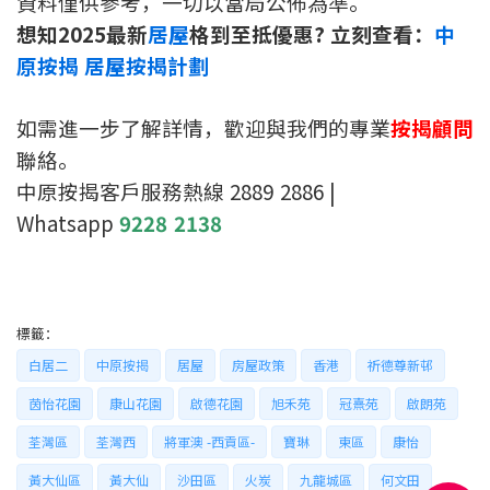
資料僅供參考，一切以當局公佈為準。
想知2025最新
居屋
格到至抵優惠
?
立刻查看：
中
原按揭
居屋按揭計劃
如需進一步了解詳情，歡迎與我們的專業
按揭顧問
聯絡。
中原按揭客戶服務熱線 2889 2886 |
Whatsapp
9228 2138
標籤：
白居二
中原按揭
居屋
房屋政策
香港
祈德尊新邨
茵怡花園
康山花園
啟德花園
旭禾苑
冠熹苑
啟朗苑
荃灣區
荃灣西
將軍澳 -西貢區-
寶琳
東區
康怡
黃大仙區
黃大仙
沙田區
火炭
九龍城區
何文田