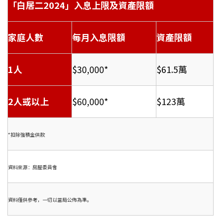
「白居二2024」入息上限及資產限額
家庭人數
每月入息限額
資產限額
1人
$30,000*
$61.5萬
2人或以上
$60,000*
$123萬
*扣除強積金供款
資料來源：房屋委員會
資料僅供參考，一切以當局公佈為準。