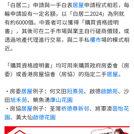
「白居二」申請與一手白表
居屋
申請程式相若，每
輪申請設有一定名額，以「白居二2024」為例就
有約6000個。中簽者可以獲得「購買資格證明
書」，其後可在二手市場與業主自行磋商價錢，或
透過地產代理進行交易，與二手私
樓市
場的模式相
近。
「購買資格證明書」均可用來購買政府房委會（房
委）或香港房屋協會（房協）的指定二手
居屋
。
•房委
居屋
例子：何文田
冠熹苑
、啟德
啟朗苑
、沙
田
旭禾苑
、鰂魚湧
康山花園
•房協
居屋
例子：荃灣
祈德尊新邨
、將軍澳
茵怡花
園
、黃大仙
啟德花園