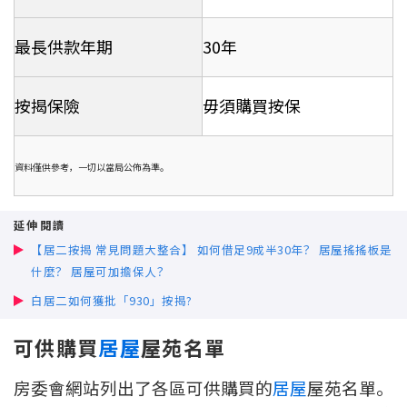
最長供款年期
30年
按揭保險
毋須購買按保
資料僅供參考，一切以當局公佈為準。
延伸閱讀
【居二按揭 常見問題大整合】 如何借足9成半30年？ 居屋搖搖板是
什麼？ 居屋可加擔保人？
白居二如何獲批「930」按揭?
可供購買
居屋
屋苑名單
房委會網站列出了各區可供購買的
居屋
屋苑名單。