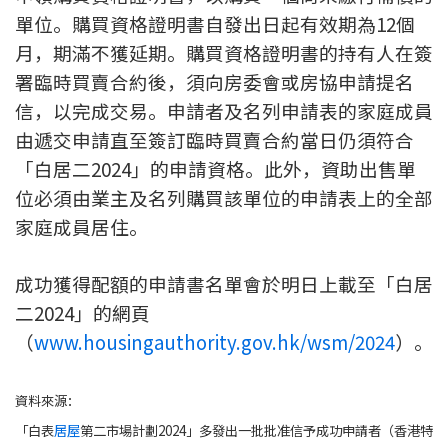
單位。購買資格證明書自發出日起有效期為12個
按揭智庫
月，期滿不獲延期。購買資格證明書的持有人在簽
樓按專欄
署臨時買賣合約後，須向房委會或房協申請提名
信，以完成交易。申請者及名列申請表的家庭成員
按揭百科
由遞交申請直至簽訂臨時買賣合約當日仍須符合
「白居二2024」的申請資格。此外，資助出售單
實時銀行資訊
位必須由業主及名列購買該單位的申請表上的全部
家庭成員居住。
裝修·保險優惠
免費裝修轉介服務
成功獲得配額的申請書名單會於明日上載至「白居
二2024」的網頁
裝修設計專欄
（
www.housingauthority.gov.hk/wsm/2024
）。
火險、家居、寵物保險
資料來源：
保險資訊專欄
「白表
居屋
第二市場計劃2024」多發出一批批准信予成功申請者（香港特