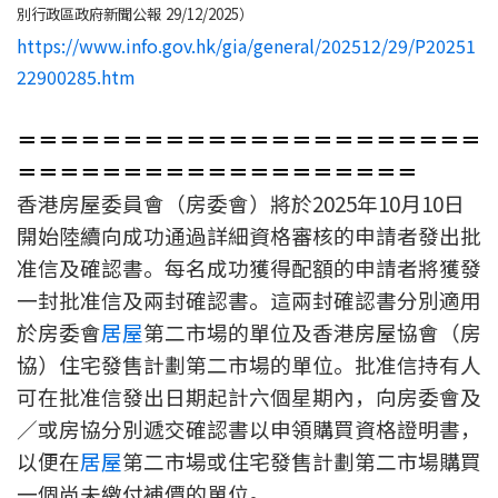
別行政區政府新聞公報 29/12/2025）
聯絡我們
https://www.info.gov.hk/gia/general/202512/29/P20251
聯絡方法
22900285.htm
網上申請按揭轉介
＝＝＝＝＝＝＝＝＝＝＝＝＝＝＝＝＝＝＝＝＝＝
＝＝＝＝＝＝＝＝＝＝＝＝＝＝＝＝＝＝＝
條款及細則
香港房屋委員會（房委會）將於2025年10月10日
開始陸續向成功通過詳細資格審核的申請者發出批
私隱政策
准信及確認書。每名成功獲得配額的申請者將獲發
一封批准信及兩封確認書。這兩封確認書分別適用
简
於房委會
居屋
第二市場的單位及香港房屋協會（房
本網頁所提供資料僅作參考用途。
協）住宅發售計劃第二市場的單位。批准信持有人
若因錯漏而引致任何不便或損失，中原按揭概不負責。
可在批准信發出日期起計六個星期內，向房委會及
本網站採用無障礙網頁設計，如有任何問題，可查詢：
2889 2886 / cmb@mail.centanet.com
／或房協分別遞交確認書以申領購買資格證明書，
中原地產
|
網上搵樓
|
中原工商舖
以便在
居屋
第二市場或住宅發售計劃第二市場購買
© 2026 中原按揭經紀有限公司 Centaline Mortgage Broker Limited 版權所有
一個尚未繳付補價的單位。