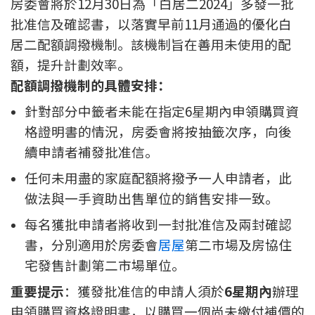
房委會將於12月30日為「白居二2024」多發一批
印花稅計算
批准信及確認書，以落實早前11月通過的優化白
居二配額調撥機制。該機制旨在善用未使用的配
免費物業估價
額，提升計劃效率。
配額調撥機制的具體安排：
下載中心
針對部分中籤者未能在指定6星期內申領購買資
按揭全面睇
格證明書的情況，房委會將按抽籤次序，向後
續申請者補發批准信。
新聞/研究
任何未用盡的家庭配額將撥予一人申請者，此
公司動態
做法與一手資助出售單位的銷售安排一致。
每名獲批申請者將收到一封批准信及兩封確認
按市新聞
書，分別適用於房委會
居屋
第二市場及房協住
統計數據庫
宅發售計劃第二市場單位。
重要提示
：獲發批准信的申請人須於
6星期內
辦理
按揭快趣智識
申領購買資格證明書，以購買一個尚未繳付補價的