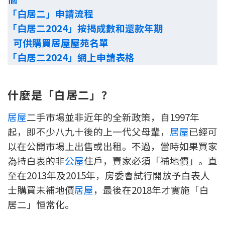
「白居二」申請流程
「白居二2024」按揭成數和還款年期
可供購買居屋屋苑名單
「白居二2024」網上申請表格
什麼是「白居二」？
居屋
二手市場並非近年的全新政策，自1997年
起，即不少八九十後的上一代父母輩，
居屋
已經可
以在公開市場上出售或出租。不過，當時如果買家
為持白表的非
公屋
住戶，賣家必須「補地價」。直
至在2013年及2015年，房委會試行開放予白表人
士購買未補地價
居屋
，最後在2018年才實施「白
居二」恒常化。