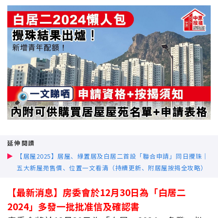
新盤優越按揭優惠
中原按揭標籤優惠
推薦齊齊友賞
按揭工具
按揭計算
轉按計算
延伸閱讀
置業預算
【居屋2025】居屋、綠置居及白居二首設「聯合申請」同日攪珠｜
五大新屋苑售價、位置一文看清（持續更新、附居屋按揭全攻略）
供款年期計算
【最新消息】房委會於12月30日為「白居二
2024」多發一批批准信及確認書
工商舖按揭計算