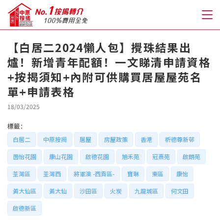
【白居二2024懶人包】攪珠結果出
爐！新增青年配額！一文睇清申請資格
關於我們
+按揭須知+內附可供購買居屋屋苑名
單+申請表格
格到至抵按揭
18/03/2025
人才房貸・開戶優惠
標籤：
免費房貸轉介服務
白居二
中原按揭
居屋
房屋政策
香港
祈德尊新邨
茵怡花園
康山花園
啟德花園
旭禾苑
冠熹苑
啟朗苑
免費開戶轉介服務
荃灣區
荃灣西
將軍澳 -西貢區-
寶琳
東區
康怡
私人貸款
黃大仙區
黃大仙
沙田區
火炭
九龍城區
何文田
啟德新區
優惠禮遇