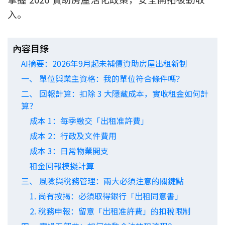
印花稅計算
入。
免費物業估價
內容目錄
AI摘要：2026年9月起未補價資助房屋出租新制
下載中心
一、 單位與業主資格：我的單位符合條件嗎？
按揭全面睇
二、 回報計算：扣除 3 大隱藏成本，實收租金如何計
算？
新聞/研究
成本 1：每季繳交「出租准許費」
公司動態
成本 2：行政及文件費用
成本 3：日常物業開支
按市新聞
租金回報模擬計算
三、 風險與稅務管理：兩大必須注意的關鍵點
統計數據庫
1. 尚有按揭：必須取得銀行「出租同意書」
2. 稅務申報：留意「出租准許費」的扣稅限制
按揭快趣智識