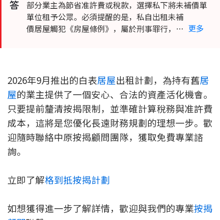
答
部分業主為節省准許費或稅款，選擇私下將未補價
部分業主為節省准許費或稅款，選擇私下將未補價單
位租予公眾。必須提醒的是，私自出租未補價居屋觸
單位租予公眾。必須提醒的是，私自出租未補
更多
犯《房屋條例》，屬於刑事罪行，最高可被判罰款港
價居屋觸犯《房屋條例》，屬於刑事罪行，最
幣 50 萬元及監禁 1 年。積極參與政府的合法計劃，
高可被判罰款港幣 50 萬元及監禁 1 年。積極參
方為保障財產安全與穩定收益的最佳方案。
與政府的合法計劃，方為保障財產安全與穩定
收益的最佳方案。
2026年9月推出的白表
居屋
出租計劃，為持有舊
居
屋
的業主提供了一個安心、合法的資產活化機會。
只要提前釐清按揭限制，並準確計算稅務與准許費
成本，這將是您優化長遠財務規劃的理想一步。歡
迎隨時聯絡中原按揭顧問團隊，獲取免費專業諮
詢。
立即了解
格到抵按揭計劃
如想獲得進一步了解詳情，歡迎與我們的專業
按揭