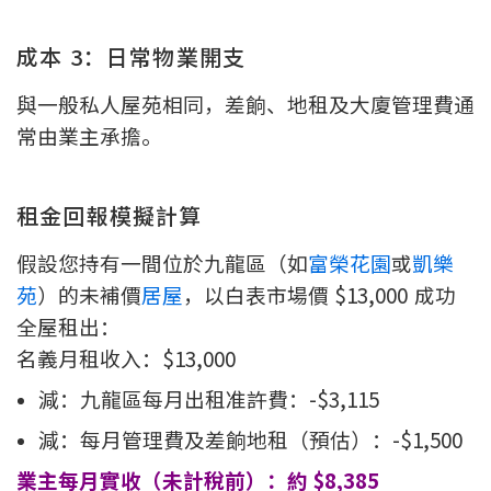
成本 3：日常物業開支
與一般私人屋苑相同，差餉、地租及大廈管理費通
常由業主承擔。
租金回報模擬計算
假設您持有一間位於九龍區（如
富榮花園
或
凱樂
苑
）的未補價
居屋
，以白表市場價 $13,000 成功
全屋租出：
名義月租收入：$13,000
減：九龍區每月出租准許費：-$3,115
減：每月管理費及差餉地租（預估）：-$1,500
業主每月實收（未計稅前）：約 $8,385