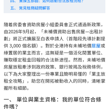
四、 實操五部曲：如何啟動合法放租流程？
按揭智庫
五、 常見租務疑問解答
樓按專欄
隨着房委會資助房屋小組委員會正式通過新政策，
按揭百科
由2026年9月起，「未補價資助出售房屋—出租計
劃」將正式擴展至白表申請人（首階段先導計劃提
實時銀行資訊
供 3,000 個名額）。對於全港持有未補地價
居屋
或
綠置居的業主而言，這無疑是一個活化閒置單位、
裝修·保險優惠
賺取穩定租金回報的合法新途徑。然而，未補地價
免費裝修轉介服務
房屋放租牽涉到政府政策、銀行按揭及稅務條例，
以下為大家整理出一份專業且簡明易懂的「業主放
裝修設計專欄
租全攻略」，助您在開拓被動收入的同時，清晰掌
握所有細節。
火險、家居、寵物保險
一、 單位與業主資格：我的單位符合條
保險資訊專欄
件嗎？