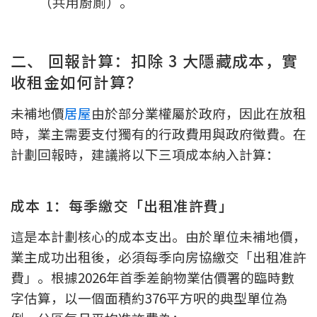
（共用廚廁）。
條款及細則
私隱政策聲明
|
二、 回報計算：扣除 3 大隱藏成本，實
收租金如何計算？
未補地價
居屋
由於部分業權屬於政府，因此在放租
時，業主需要支付獨有的行政費用與政府徵費。在
計劃回報時，建議將以下三項成本納入計算：
成本 1：每季繳交「出租准許費」
這是本計劃核心的成本支出。由於單位未補地價，
業主成功出租後，必須每季向房協繳交「出租准許
費」。根據2026年首季差餉物業估價署的臨時數
字估算，以一個面積約376平方呎的典型單位為