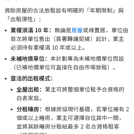
聯絡我們
資助房屋的合法放租設有明確的「年期限制」與
「出租彈性」：
聯絡方法
業權須滿 10 年：
無論是
居屋
或綠置居，單位由
網上申請按揭轉介
首次將單位售出（簽署轉讓契據）起計，業主
必須持有業權滿 10 年或以上。
條款及細則
未補地價單位：
本計劃專為未補地價單位而設
私隱政策
（已補地價單位可直接在自由市場放租）。
靈活的出租模式：
简
全屋出租：
業主可將整個單位租予合資格的
本網頁所提供資料僅作參考用途。
白表家庭。
若因錯漏而引致任何不便或損失，中原按揭概不負責。
本網站採用無障礙網頁設計，如有任何問題，可查詢：
分租睡房：
根據房協現行基礎，若單位擁有 2
2889 2886 / cmb@mail.centanet.com
個或以上睡房，業主可選擇自住其中一間，
中原地產
|
網上搵樓
|
中原工商舖
並將其餘睡房分租給最多 2 名合資格租客
© 2026 中原按揭經紀有限公司 Centaline Mortgage Broker Limited 版權所有