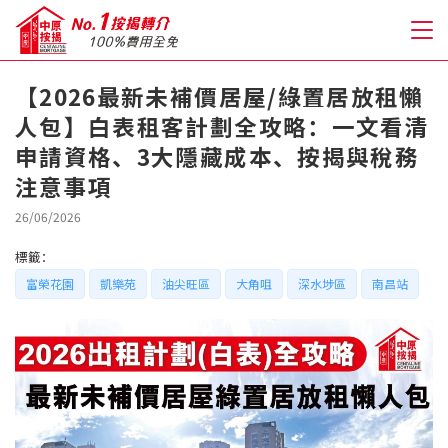
【2026最新未補價居屋/綠置居放租懶
人包】白表租客計劃全攻略：一文看清
關於我們
申請資格、3大隱藏成本、按揭與稅務
注意事項
格到至抵按揭
26/06/2026
人才房貸・開戶優惠
標籤：
免費房貸轉介服務
富榮花園
凱樂苑
油尖旺區
大角咀
深水埗區
南昌站
免費開戶轉介服務
私人貸款
優惠禮遇