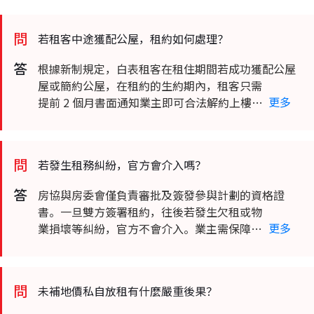
問
若租客中途獲配公屋，租約如何處理？
答
根據新制規定，白表租客在租住期間若成功獲配公
根據新制規定，白表租客在租住期間若成功獲配公屋
或簡約公屋，在租約的生約期內，租客只需提前 2 個
屋或簡約公屋，在租約的生約期內，租客只需
更多
月書面通知業主即可合法解約上樓，且毋須向業主作
提前 2 個月書面通知業主即可合法解約上樓，
出經濟賠償。業主在資產配置上需預留此彈性。
且毋須向業主作出經濟賠償。業主在資產配置
上需預留此彈性。
問
若發生租務糾紛，官方會介入嗎？
答
房協與房委會僅負責審批及簽發參與計劃的資格證
房協與房委會僅負責審批及簽發參與計劃的資格證
書。一旦雙方簽署租約，往後若發生欠租或物業損壞
書。一旦雙方簽署租約，往後若發生欠租或物
更多
等糾紛，官方不會介入。業主需保障自身權益，一如
業損壞等糾紛，官方不會介入。業主需保障自
私人市場般透過土地審裁處或法律途徑處理。
身權益，一如私人市場般透過土地審裁處或法
律途徑處理。
問
未補地價私自放租有什麼嚴重後果？