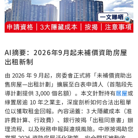
新盤優越按揭優惠
中原按揭標籤優惠
推薦齊齊友賞
AI摘要：2026年9月起未補價資助房屋
按揭工具
出租新制
按揭計算
由 2026 年 9 月起，房委會正式將「未補價資助出
轉按計算
售房屋—出租計劃」擴展至白表申請人（首階段先
導計劃提供 3,000 個名額）。本文針對持有
居屋
或
置業預算
綠置居逾 10 年之業主，深度剖析如何合法出租單
位以獲取租金回報。內容涵蓋：3 大隱藏成本（准
供款年期計算
許費計算、行政費）、銀行按揭「出租同意書」辦
理流程、以及稅務申報與違規風險。中原按揭助您
工商舖按揭計算
掌握 2026 資助房屋活化政策，安全開拓被動收