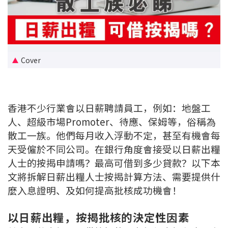
新盤優越按揭優惠
中原按揭標籤優惠
Cover
推薦齊齊友賞
按揭工具
香港不少行業會以日薪聘請員工，例如：地盤工
按揭計算
人、超級市場Promoter、待應、保姆等，俗稱為
散工一族。他們每月收入浮動不定，甚至有機會每
轉按計算
天受僱於不同公司。在銀行角度會接受以日薪出糧
人士的按揭申請嗎？最高可借到多少貸款？以下本
置業預算
文將拆解日薪出糧人士按揭計算方法、需要提供什
供款年期計算
麼入息證明、及如何提高批核成功機會！
工商舖按揭計算
以日薪出糧，按揭批核的決定性因素