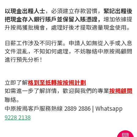
條款及細則
私隱政策聲明
|
以現金出糧人士
，必須建立存款習慣，
緊記出糧後
把現金存入銀行賬戶並保留入賬憑證，
增加依據提
升按揭獲批機會，處理好後才提取適量現金使用。
日薪工作涉及不同行業。申請人如無從入手或入息
文件混亂，不知如何處理，不妨聯絡中原按揭顧問
進行預先分析！
立即了解
格到至抵轉按按揭計劃
如需進一步了解詳情，歡迎與我們的專業
按揭顧問
聯絡。
中原按揭客戶服務熱線 2889 2886 | Whatsapp
9228 2138