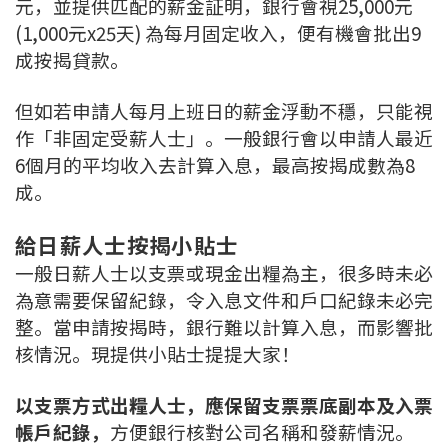
元，並提供匹配的薪金証明，銀行會視25,000元
聯絡我們
(1,000元x25天) 為每月固定收入，便有機會批出9
成按揭貸款。
聯絡方法
但如若申請人每月上班日的薪金浮動不穩，只能視
網上申請按揭轉介
作「非固定受薪人士」。一般銀行會以申請人最近
6個月的平均收入去計算入息，最高按揭成數為8
條款及細則
成。
私隱政策
給日薪人士按揭小貼士
一般日薪人士以支票或現金出糧為主，很多時未必
简
為意需要保留紀錄，令入息文件和戶口紀錄未必完
本網頁所提供資料僅作參考用途。
整。當申請按揭時，銀行難以計算入息，而影響批
若因錯漏而引致任何不便或損失，中原按揭概不負責。
核情況。現提供小貼士提提大家！
本網站採用無障礙網頁設計，如有任何問題，可查詢：
2889 2886 / cmb@mail.centanet.com
以支票方式出糧人士，應保留支票票底副本及入票
中原地產
|
網上搵樓
|
中原工商舖
帳戶紀錄，
方便銀行核對公司名稱和發薪情況。
© 2026 中原按揭經紀有限公司 Centaline Mortgage Broker Limited 版權所有