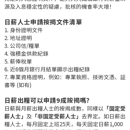
源及入息穩定性的疑慮，批核的機會率大增！
按揭智庫
日薪人士申請按揭文件清單
樓按專欄
1. 身份證明文件
按揭百科
2. 地址證明
3. 公司信/糧單
實時銀行資訊
4. 強積金供款紀錄
5. 薪俸稅單
裝修·保險優惠
6. 近6個月銀行月結單顯示出糧紀錄
7. 專業資格證明，例如：專業執照、技術文憑、証
免費裝修轉介服務
書等 (如有)
裝修設計專欄
日薪出糧可以申請9成按揭嗎？
火險、家居、寵物保險
日薪與月薪出糧人士的按揭成數，同樣以
「固定受
薪人士」
及
「非固定受薪人士」
去界定。如日薪出
保險資訊專欄
糧人士，每月固定上班25天，每天固定日薪1,000