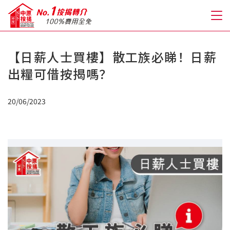
【日薪人士買樓】散工族必睇！日薪
關於我們
出糧可借按揭嗎？
格到至抵按揭
20/06/2023
人才房貸・開戶優惠
免費房貸轉介服務
免費開戶轉介服務
私人貸款
優惠禮遇