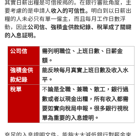
其實日薪出糧是可借按揭的。在銀行審批角度，主
印花稅計算
要考慮的是申請人
收入的可信性。
明白到以日薪出
糧的人未必只有單一僱主，而且每月工作日數浮
免費物業估價
動，因此
公司信、強積金供款紀錄、稅單成了關鍵
的入息証明。
下載中心
公司信
需列明職位、上班日數、日薪金
按揭全面睇
額。
新聞/研究
強積金供
能反映每月真實上班日數及收入水
款紀錄
平。
公司動態
稅單
不
論是全職、兼職、散工，銀行過
按市新聞
數或者以現金出糧，所有收入都需
要如實向稅局申報。很多銀行視稅
統計數據庫
單為重要的入息證明。
按揭快趣智識
充足的入息證明文件，能夠大大減低銀行對薪金來