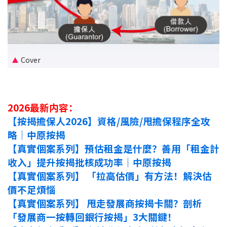
新盤優越按揭優惠
中原按揭標籤優惠
Cover
推薦齊齊友賞
按揭工具
2026最新内容：
按揭計算
【按揭擔保人2026】資格/風險/甩擔保程序全攻
略｜中原按揭
轉按計算
【真實個案系列】預估租金是什麼？善用「租金計
收入」提升按揭批核成功率｜中原按揭
置業預算
【真實個案系列】 「拉高估價」有方法！解決估
供款年期計算
價不足煩惱
【真實個案系列】 甩走發展商按揭卡關？剖析
工商舖按揭計算
「發展商一按轉回銀行按揭」3大關鍵！