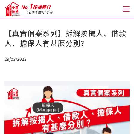
【真實個案系列】拆解按揭人、借款
關於我們
人、擔保人有甚麼分別?
格到至抵按揭
29/03/2023
人才房貸・開戶優惠
免費房貸轉介服務
免費開戶轉介服務
私人貸款
優惠禮遇