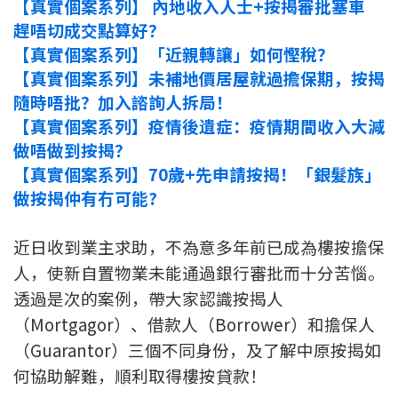
【真實個案系列】 內地收入人士+按揭審批塞車
印花稅計算
趕唔切成交點算好？
【真實個案系列】「近親轉讓」如何慳稅？
免費物業估價
【真實個案系列】未補地價居屋就過擔保期，按揭
隨時唔批？加入諮詢人拆局！
下載中心
【真實個案系列】疫情後遺症：疫情期間收入大減
做唔做到按揭？
按揭全面睇
【真實個案系列】70歲+先申請按揭！「銀髮族」
新聞/研究
做按揭仲有冇可能?
公司動態
近日收到業主求助，不為意多年前已成為樓按擔保
人，使新自置物業未能通過銀行審批而十分苦惱。
按市新聞
透過是次的案例，帶大家認識按揭人
（Mortgagor）、借款人（Borrower）和擔保人
統計數據庫
（Guarantor）三個不同身份，及了解中原按揭如
何協助解難，順利取得樓按貸款！
按揭快趣智識