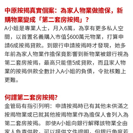
按揭智庫
中原按揭真實個案：為家人物業做擔保，新
購物業變成「第二套房按揭」？
樓按專欄
A小姐是專業人士，月入6萬，為享有更多私人空
間，以首置名義購入市值$600萬元物業，打算申
按揭百科
請6成按揭貸款。到銀行申請按揭時才發現，她多
實時銀行資訊
年前為家人物業作擔保竟影響到新物業被銀行視為
第二套房按揭，最高只能借5成貸款，而且家人物
裝修·保險優惠
業的按揭供款全數計入A小姐的負債，令批核難上
更難。
免費裝修轉介服務
裝修設計專欄
何謂第二套房按揭？
金管局有指引列明：申請按揭時已有其他未供滿之
火險、家居、寵物保險
按揭物業或已就其他按揭物業作為擔保人會列入為
第二套房按揭。 即使A小姐向銀行解釋該物業全由
保險資訊專欄
家人負責供款，可以提供文件證明，但銀行角度若