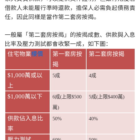
借款人未能履行準時還款，擔保人必需負起債務責
聯絡我們
任，因此同樣是當作第二套房按揭。
聯絡方法
一般屬「第二套房按揭」的按揭成數、供款與入息
網上申請按揭轉介
比率及壓力測試都會收緊一成，如下圖：
條款及細則
住宅物業
樓價
第一套房按
第二套房按揭
揭
私隱政策
$1,000
萬或以
5
成
4
成
上
简
$1,000
萬以下
6
成
(
上限
$500
5
成
(
上限
$400
萬
)
本網頁所提供資料僅作參考用途。
若因錯漏而引致任何不便或損失，中原按揭概不負責。
萬
)
本網站採用無障礙網頁設計，如有任何問題，可查詢：
2889 2886 / cmb@mail.centanet.com
供款佔入息比
50%
40%
中原地產
|
網上搵樓
|
中原工商舖
率
© 2026 中原按揭經紀有限公司 Centaline Mortgage Broker Limited 版權所有
壓力測試
60%
50%