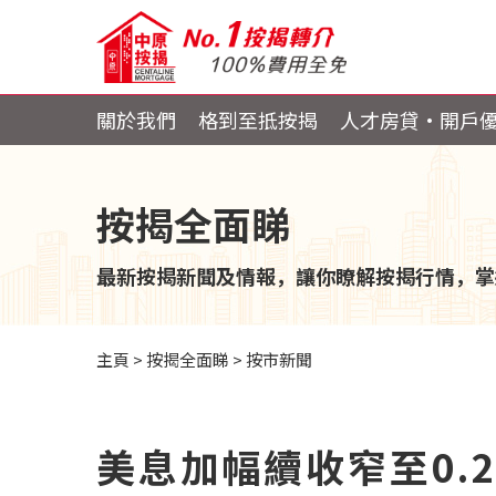
關於我們
格到至抵按揭
人才房貸・開戶
按揭全面睇
最新按揭新聞及情報，讓你瞭解按揭行情，掌
主頁
>
按揭全面睇
>
按市新聞
美息加幅續收窄至0.