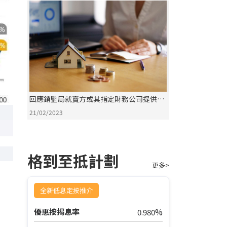
回應銷監局就賣方或其指定財務公司提供的
財務計劃發出新作業備考
21/02/2023
格到至抵計劃
更多>
全新低息定按推介
%
優惠按揭息率
0.980