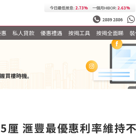
今日最低按息:
2.73%
一個月HIBOR:
2.63%
今日最低P按:
3.25%
今日最低H按:
3.25%
2889 2886
優惠
私人貸款
優惠禮遇
按揭工具
按揭全面睇
裝
握買樓時機。
25厘 滙豐最優惠利率維持