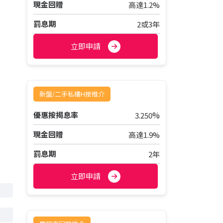
現金回贈
高達1.2%
罰息期
2或3年
立即申請
新盤/二手私樓H按推介
%
優惠按揭息率
3.250
現金回贈
高達1.9%
罰息期
2年
立即申請