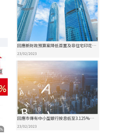
回應新財政預算案降低首置及非住宅印花稅
率
23/02/2023
回應巿傳有中小型銀行按息低至3.125%作
招徠
23/02/2023