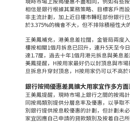
現時市場上按揭優惠不盡相同，例如有些按
相信是銀行根據其業務策略、目標客戶而設定
非主流計劃，加上近日樓市轉旺部份銀行已
於3.375%的機會不大，但不排除積極性
王美鳳補充，港美息差拉闊，金管局兩度入
樓按相關1個月拆息已回升，連升5天至今日(
達1.7厘，過去十年1個月港元拆息與美息
美鳳提醒，H按用家最好仍以封頂息與市場
旦拆息升穿封頂息，H按用家仍可以不高於
銀行按揭優惠差異擴大用家宜作多方面
王美鳳提醒，現時市場上銀行之間的按揭計
同按揭類別提供分層息率及優惠，以爭取不
別銀行提供按息較優惠的計劃，但計劃未必
家宜因應自己申請的貸款類別及按着自己所