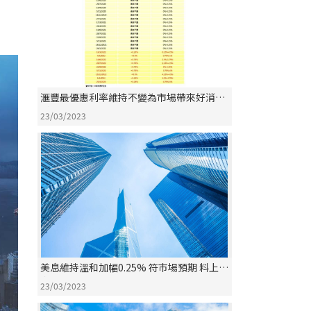
滙豐最優惠利率維持不變為市場帶來好消息
料其他銀行跟隨
23/03/2023
美息維持溫和加幅0.25% 符巿場預期 料上調
多一次見頂
23/03/2023