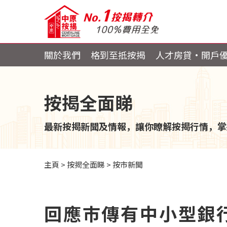
關於我們
格到至抵按揭
人才房貸・開戶
按揭全面睇
最新按揭新聞及情報，讓你瞭解按揭行情，掌
主頁
>
按揭全面睇
>
按市新聞
回應巿傳有中小型銀行