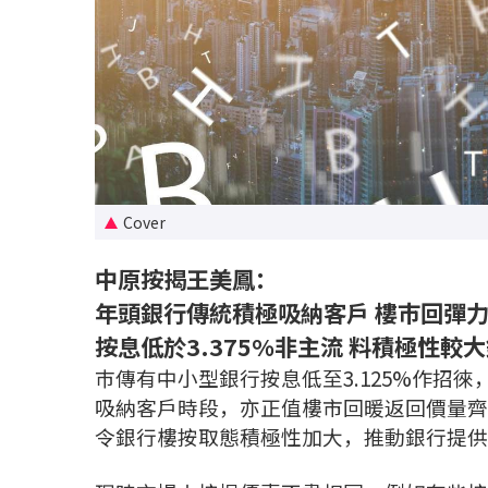
Cover
中原按揭王美鳳：
年頭銀行傳統積極吸納客戶 樓巿回彈力
按息低於3.375%非主流 料積極性較
巿傳有中小型銀行按息低至3.125%作招
吸納客戶時段，亦正值樓市回暖返回價量齊
令銀行樓按取態積極性加大，推動銀行提供