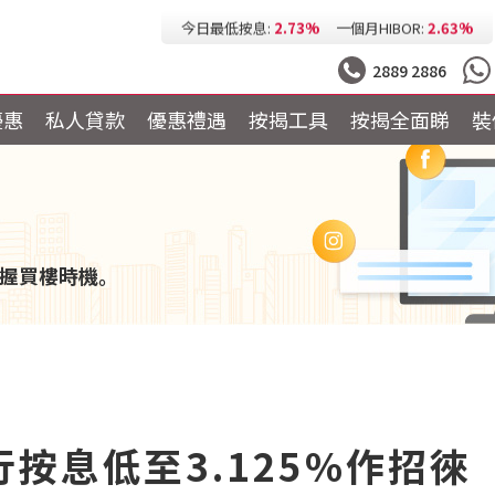
今日最低按息:
2.73%
一個月HIBOR:
2.63%
今日最低P按:
3.25%
今日最低H按:
3.25%
2889 2886
優惠
私人貸款
優惠禮遇
按揭工具
按揭全面睇
裝
握買樓時機。
按息低至3.125%作招徠