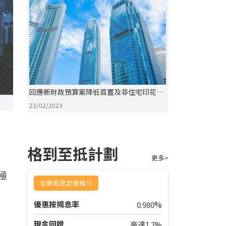
回應新財政預算案降低首置及非住宅印花稅
率
23/02/2023
格到至抵計劃
更多>
極
全新低息定按推介
，
%
優惠按揭息率
0.980
現金回贈
高達1.2%