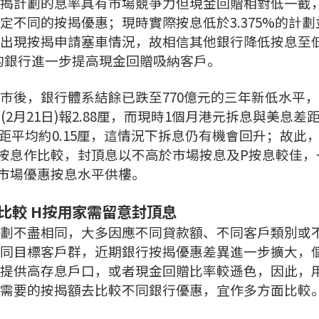
揭計劃的息率具有市場競爭力但現金回贈相對低一截
不同的按揭優惠；現時實際按息低於3.375%的計劃
出現按揭申請塞車情況，故相信其他銀行降低按息至
大的銀行進一步提高現金回贈吸納客戶。
巿後，銀行體系結餘已跌至770億元的三年新低水平
2月21日)報2.88厘，而現時1個月港元拆息與美息差
差距平均約0.15厘，這情況下拆息仍有機會回升；故此
按息作比較，封頂息以不高於市場按息及P按息較佳，
市場優惠按息水平供樓。
比較 H按用家需留意封頂息
劃不盡相同，大多因應不同貸款額、不同客戶類別或
同目標客戶群，近期銀行按揭優惠差異進一步擴大，
提供高存息戶口，或者現金回贈比率較遜色，因此，
需要的按揭額去比較不同銀行優惠，宜作多方面比較