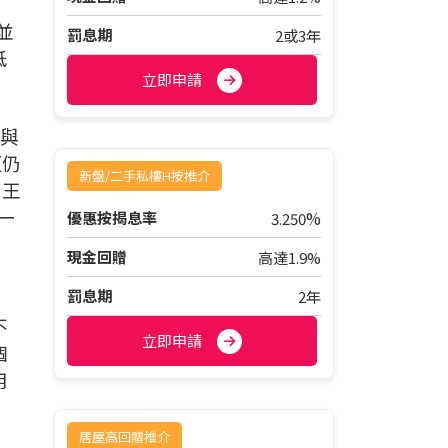
，
並
罰息期
2或3年
低
立即申請
，與
距仍
新盤/二手私樓H按推介
，王
一
%
優惠按揭息率
3.250
現金回贈
高達1.9%
罰息期
2年
不
立即申請
個
用
。
居屋高回贈推介