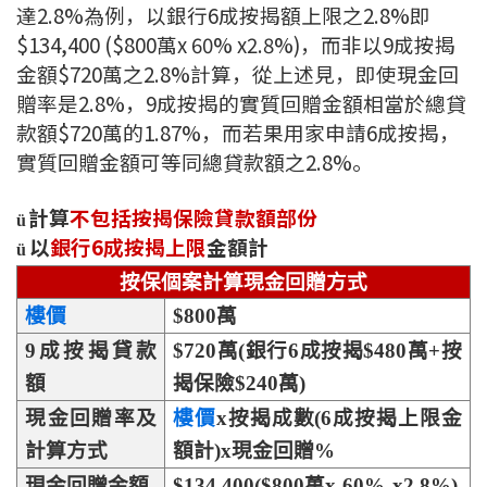
達2.8%為例，以銀行6成按揭額上限之2.8%即
聯絡我們
$134,400 ($800萬x 60% x2.8%)，而非以9成按揭
聯絡方法
金額$720萬之2.8%計算，從上述見，即使現金回
贈率是2.8%，9成按揭的實質回贈金額相當於總貸
網上申請按揭轉介
款額$720萬的1.87%，而若果用家申請6成按揭，
實質回贈金額可等同總貸款額之2.8%。
條款及細則
計算
不包括按揭保險貸款額部份
ü
私隱政策
以
銀行
6成按揭上限
金額計
ü
按保個案計算現金回贈方式
简
樓價
$800
萬
9
成按揭貸款
$
720
萬
(
銀行
6
成按揭
$480
萬
+
按
本網頁所提供資料僅作參考用途。
若因錯漏而引致任何不便或損失，中原按揭概不負責。
額
揭保險
$240
萬
)
本網站採用無障礙網頁設計，如有任何問題，可查詢：
2889 2886 / cmb@mail.centanet.com
現金回贈
率及
樓價
x
按揭成數
(6
成按揭上限金
中原地產
|
網上搵樓
|
中原工商舖
計算方式
額計
)x
現金回贈
%
© 2026 中原按揭經紀有限公司 Centaline Mortgage Broker Limited 版權所有
現金回贈
金額
$134,400($800
萬
x 60% x2.8%)