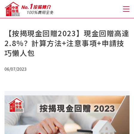
【按揭現金回贈2023】現金回贈高達
關於我們
2.8%？計算方法+注意事項+申請技
巧懶人包
格到至抵按揭
06/07/2023
人才房貸・開戶優惠
免費房貸轉介服務
免費開戶轉介服務
私人貸款
優惠禮遇