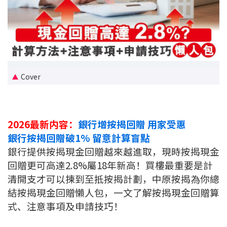
新盤優越按揭優惠
中原按揭標籤優惠
推薦齊齊友賞
Cover
按揭工具
按揭計算
2026最新内容：
銀行增按揭回贈 用家受惠
轉按計算
銀行按揭回贈破1% 留意計算盲點
銀行提供按揭現金回贈越來越進取，現時按揭現金
置業預算
回贈更可高達2.8%屬18年新高！買樓最重要是計
清開支才可以揀到至抵按揭計劃，中原按揭為你總
供款年期計算
結按揭現金回贈懶人包，一文了解按揭現金回贈算
式、注意事項及申請技巧！
工商舖按揭計算