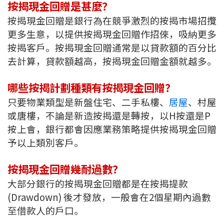
按揭現金回贈是甚麼？
印花稅計算
按揭現金回贈是銀行為在競爭激烈的按揭市場招攬
更多生意，以提供按揭現金回贈作招倈，吸納更多
免費物業估價
按揭客戶。按揭現金回贈通常是以貸款額的百分比
去計算，貸款額越高，按揭現金回贈金額就越多。
下載中心
哪些按揭計劃種類有按揭現金回贈？
按揭全面睇
只要物業類型是新盤住宅、二手私樓、
居屋
、村屋
新聞/研究
或唐樓，不論是新造按揭還是轉按，以H按還是P
按上會，銀行都會因應業務策略提供按揭現金回贈
公司動態
予以上類別客戶。
按市新聞
按揭現金回贈幾耐過數？
大部分銀行的按揭現金回贈都是在按揭提款
統計數據庫
(Drawdown) 後才發放，一般會在2個星期內過數
至借款人的戶口。
按揭快趣智識