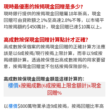
現時最優惠的按揭現金回贈是多少?
按揭智庫
現時銀行提供的按揭現金回贈屬18年新高，現金
樓按專欄
回贈可由貸款額之1%至高達2.8%不等，以市場平
均按揭額約$450萬計，現金回贈已達$10萬以上。
按揭百科
高成數按保現金回贈計算點計才正確？
實時銀行資訊
高成數按保個案的按揭現金回贈的正確計算方法應
該是以6成按揭/現行按揭上限計算，而非以9成按
裝修·保險優惠
揭總額計算。透過按保借出高成數按揭的用家要留
免費裝修轉介服務
意，按揭現金回贈並不包括按揭保險部份。
裝修設計專欄
高成數按保現金回贈金額是這樣計算的：
樓價
x
按揭成數
(6
成按揭上限金額計
)x
現金
火險、家居、寵物保險
回贈
%
保險資訊專欄
以
樓價
$800萬物業承造9成按揭，按揭回贈比率高