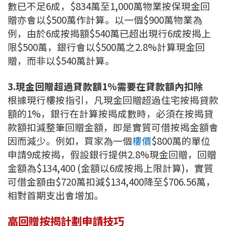
數已不足6成，$834萬至1,000萬物業按保現金回
贈亦會以$500萬作計算。以一個$900萬物業為
例，由於6成按揭額$540萬已超出現行6成按揭上
限$500萬，銀行會以$500萬之2.8%計算現金回
贈，而非以$540萬計算。
3.現金回贈超過貸款額1%需要在貸款額內扣除
根據現行樓按指引，凡現金回贈超過住宅按揭貸款
額的1%，銀行在計算按揭成數時，必須在按揭貸
款額扣減整筆回贈金額，即是實質可借按揭金額會
因而減少。例如，買家為一個
樓價
$800萬的單位
申請9成按揭，假設銀行提供2.8%現金回贈，回贈
金額為$134,400 (金額以6成按揭上限計算)，實質
可借金額由$720萬扣減$134,400降至$706.56萬，
相對首期支出會增加。
高回贈按揭計劃申請技巧