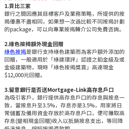
1.貨比三家
銀行之間因應其目標客戶及業務策略，所提供的按
揭優惠不盡相同，如果想一次過比較不同按揭計劃
的package，可以向專業按揭轉介公司免費咨詢。
2.綠色按揭額外現金回贈
綠色按揭
是銀行支持綠色建築而為客戶額外添加的
回贈，一般適用於「綠建環評」認證之鉑金級及或
金級建築物，現時「綠色按揭獎賞」高達現金
$12,000元回贈。
3.留意銀行是否送Mortgage-Link高存息戶口
為吸引客戶，銀行提供高存息戶口的存息與按息一
致，當按息升至3.5%，存息亦是3.5%，用家將日
常儲蓄及備用資金存放於高存息戶口，便可賺取高
存息(變相現金回贈)收入以抵銷按息支出，等同降
低淨按息，縮短按揭還款期。