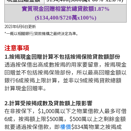
條款及細則
私隱政策聲明
|
實質現金回贈相當於總貸款額
1.87%
($134,400/$720
萬
x100%)
2023年6月6日更新
*一概以相關銀行/貸款機構之最終決定為準。
注意事項
1.按揭現金回贈計算不包括按揭保險貸款額部份
透過按保借出高成數按揭的用家要留意，按揭現金
回贈並不包括按揭保險部份，所以最高回贈金額以
銀行6成按揭上限計算，並非以9成按揭貸款總額
計算現金回贈率。
2.計算受按揭成數及貸款額上限影響
在非按保下，$1,000萬以下之物業借款人最多可借
6成，按揭額上限$500萬，$500萬以上之剩餘金額
就要通過按保借款，即
樓價
$834萬物業之按揭成