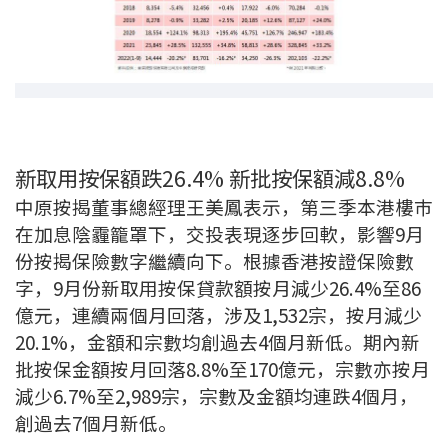
新取用按保額跌26.4% 新批按保額減8.8%
中原按揭董事總經理王美鳳表示，第三季本港樓巿
在加息陰霾籠罩下，交投表現逐步回軟，影響9月
份按揭保險數字繼續向下。根據香港按證保險數
字，9月份新取用按保貸款額按月減少26.4%至86
億元，連續兩個月回落，涉及1,532宗，按月減少
20.1%，金額和宗數均創過去4個月新低。期內新
批按保金額按月回落8.8%至170億元，宗數亦按月
減少6.7%至2,989宗，宗數及金額均連跌4個月，
創過去7個月新低。