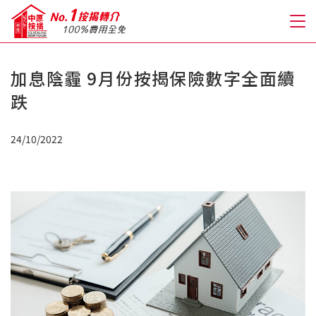
加息陰霾 9月份按揭保險數字全面續
關於我們
跌
格到至抵按揭
24/10/2022
人才房貸・開戶優惠
免費房貸轉介服務
免費開戶轉介服務
私人貸款
優惠禮遇