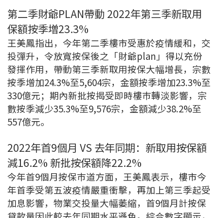
第二季財爺PLAN帶動 2022年第三季新取用
保額按季増23.3%
王美鳳指出，今年第二季樓市受惠於疫情緩和，交
投彈升，令放寬按保後之「財爺plan」得以充份
發揮作用，帶動第三季新取用按保大幅增長，宗數
按季增加24.3%至5,604宗，金額按季增加23.3%至
330億元；期內新批按揭受即時樓巿轉淡影響，宗
數按季減少35.3%至9,576宗，金額減少38.2%至
557億元。
2022年首9個月 VS 去年同期：新取用按保額
減16.2% 新批按保額降22.2%
今年首9個月按保巿道方面，王美鳳表示，樓市今
年首季受第五波疫情嚴重衝擊，再加上第三季起受
加息影響，物業交投量大幅萎縮，首9個月計按保
貸款量因此較去年同期水平遜色。綜合數字顯示，