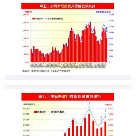
聯絡我們
聯絡方法
網上申請按揭轉介
條款及細則
私隱政策
简
本網頁所提供資料僅作參考用途。
若因錯漏而引致任何不便或損失，中原按揭概不負責。
本網站採用無障礙網頁設計，如有任何問題，可查詢：
2889 2886 / cmb@mail.centanet.com
中原地產
|
網上搵樓
|
中原工商舖
© 2026 中原按揭經紀有限公司 Centaline Mortgage Broker Limited 版權所有