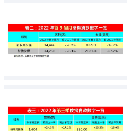
印花稅計算
免費物業估價
下載中心
按揭全面睇
新聞/研究
公司動態
按市新聞
統計數據庫
按揭快趣智識