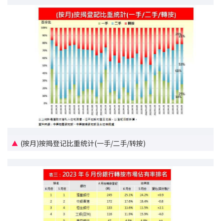
印花税计算
免费物业估价
下载中心
按揭全面睇
新闻/研究
公司动态
(按月)按揭登记比重统计(一手/二手/转按)
按市新闻
统计数据库
按揭快趣智识