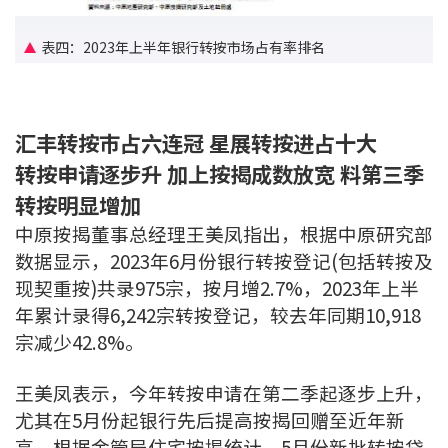
联络我们
表四：2023年上半年银行转按市场占有率排名
联络方式
网上申请按揭转介
汇丰转按巿占六连冠 星展转按进占十大
条款及细则
转按申请逐步升 加上按揭成数放宽 料第三季
转按明显增加
私隐政策
中原按揭董事总经理王美凤指出，根据中原研究部
数据显示，2023年6月份银行转按登记(包括转按及
现契重按)共录975宗，按月增2.7%，2023年上半
繁
年累计录得6,242宗转按登记，较去年同期10,918
本网页所提供资料仅作参考用途。
宗减少42.8%。
若因错漏而引致任何不便或损失，中原按揭概不负责。
本网站采用无障碍网页设计，如有任何问题，可查询：
2889 2886 / cmb@mail.centanet.com
王美凤表示，今年转按申请在第二季起逐步上升，
中原地产
|
网上搵楼
|
中原工商铺
尤其在5月份起银行先后提高按揭回赠至近年新
© 2026 中原按揭经纪有限公司 Centaline Mortgage Broker Limited 版权所有
高，根据金管局住宅按揭统计，5月份新批转按贷