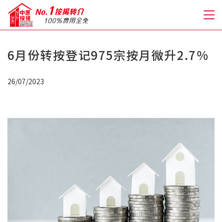
6月份转按登记975宗按月微升2.7%
关于我们
26/07/2023
格到至抵按揭
人才房贷・开户优惠
免费房贷转介服务
免费开户转介服务
私人贷款
优惠礼遇