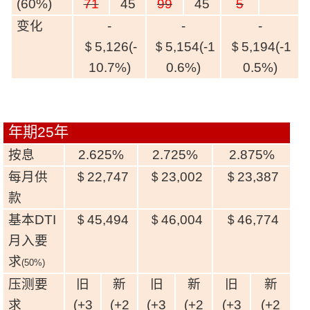
(60%)
71
45
99
45
5
联络我们
变化
-
-
-
联络方式
＄5,126(-
＄5,154(-1
＄5,194(-1
10.7%)
0.6%)
0.5%)
网上申请按揭转介
条款及细则
年期
25
年
私隐政策
按息
2.625%
2.725%
2.875%
每月供
＄22,747
＄23,002
＄23,387
款
繁
基本
DTI
＄45,494
＄46,004
＄46,774
本网页所提供资料仅作参考用途。
若因错漏而引致任何不便或损失，中原按揭概不负责。
月入要
本网站采用无障碍网页设计，如有任何问题，可查询：
2889 2886 / cmb@mail.centanet.com
求
(50%)
中原地产
|
网上搵楼
|
中原工商铺
压测要
旧
新
旧
新
旧
新
© 2026 中原按揭经纪有限公司 Centaline Mortgage Broker Limited 版权所有
求
(+3
(+2
(+3
(+2
(+3
(+2