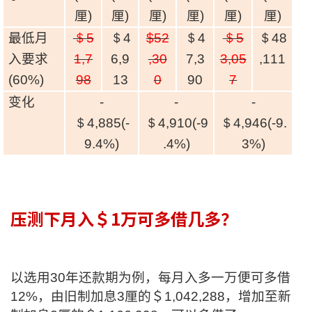
条款及细则
私隐政策声明
|
厘
)
厘
)
厘
)
厘
)
厘
)
厘
)
最低月
＄5
＄4
$52
＄4
＄5
＄48
入要求
1,7
6,9
,30
7,3
3,05
,111
(60%)
98
13
0
90
7
变化
-
-
-
＄4,885(-
＄4,910(-9
＄4,946(-9.
9.4%)
.4%)
3%)
压测下月入＄1万可多借几多？
以选用30年还款期为例，每月入多一万便可多借
12%，由旧制加息3厘的＄1,042,288，增加至新