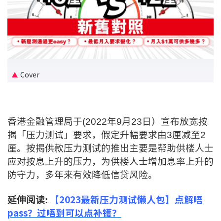
新盘优越按揭优惠
中原按揭标签优惠
推荐齐齐友赏
Cover
按揭工具
按揭计算
香港金融管理局于(2022年9月23日）宣布放宽按
转按计算
揭「压力测试」要求，假定升幅要求由3厘减至2
厘。按揭供款压力测试的推出主要是帮助供楼人士
置业预算
应对按息上升的压力，为供楼人士增加息率上升的
防守力，多年来有效降低信贷风险。
供款年期计算
【2023最新压力测试懒人包】点解唔
延伸阅读:
工商铺按揭计算
pass？过唔到可以点补镬？