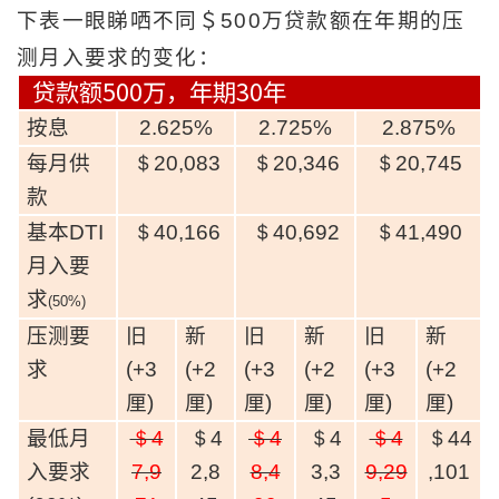
下表一眼睇哂不同＄500万贷款额在年期的压
按揭智库
测月入要求的变化：
楼按专栏
贷款额
500
万，年期
30
年
按息
2.625%
2.725%
2.875%
按揭百科
每月供
＄20,083
＄20,346
＄20,745
实时银行资讯
款
基本
DTI
＄40,166
＄40,692
＄41,490
装修·保险优惠
月入要
免费装修转介服务
求
(50%)
压测要
旧
新
旧
新
旧
新
装修设计专栏
求
(+3
(+2
(+3
(+2
(+3
(+2
厘
)
厘
)
厘
)
厘
)
厘
)
厘
)
火险、家居、宠物保险
最低月
＄4
＄4
＄4
＄4
＄4
＄44
保险资讯专栏
入要求
7,9
2,8
8,4
3,3
9,29
,101