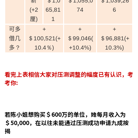
新
＄1,0
＄1,055,0
＄1,039,26
(+2
65,81
74
6
厘
)
1
可多
+
+
+
借几
＄100,521(+
＄99,046(
＄96,881(+
多
？
10.4％)
+10.4%)
10.3%)
看完上表相信大家对压测调整的幅度已有认识，考
考你:
若陈小姐想购买＄600万的单位，她每月收入为
＄50,000，在以往未能通过压测成功申请九成按
揭