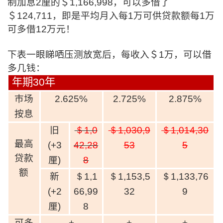
制加息2厘的＄1,166,998，可以多借了
＄124,711，即是平均月入每1万可供贷款额每1万
可多借12万元！
下表一眼睇哂压测放宽后，每收入＄1万，可以借
多几钱：
年期
30
年
巿场
2.625%
2.725%
2.875%
按息
旧
＄1,0
＄1,030,9
＄1,014,30
最高
(+3
42,28
53
5
贷款
厘
)
8
额
新
＄1,1
＄1,153,5
＄1,133,76
(+2
66,99
32
9
厘
)
8
可多
+
+
+