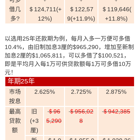
借几
＄124,711(+
＄122,57
＄119,646(
多
?
12%)
9(+11.9%)
+11.8%)
以选用25年还款期为例，每月入多一万便可多借
10.4%，由旧制加息3厘的$965,290，增加至新制
加息2厘的$1,065,811，可以多借了$100,521，
即是平均月入每1万可供贷款额每1万可多借10万
元！
年期
25
年
巿场
2.625%
2.725%
2.875%
按息
最高
旧
＄96
＄956,02
＄942,385
贷款
(+3
5,290
8
额
厘
)