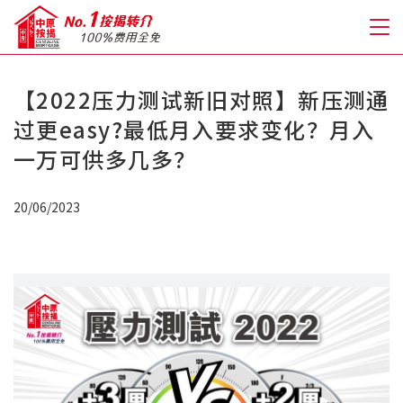
【2022压力测试新旧对照】新压测通
关于我们
过更easy?最低月入要求变化？月入
一万可供多几多？
格到至抵按揭
20/06/2023
人才房贷・开户优惠
免费房贷转介服务
免费开户转介服务
私人贷款
优惠礼遇