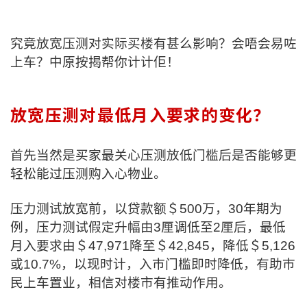
印花税计算
究竟放宽压测对实际买楼有甚么影响？会唔会易咗
免费物业估价
上车？中原按揭帮你计计佢！
下载中心
放宽压测对最低月入要求的变化？
按揭全面睇
新闻/研究
首先当然是买家最关心压测放低门槛后是否能够更
轻松能过压测购入心物业。
公司动态
压力测试放宽前，以贷款额＄500万，30年期为
按市新闻
例，压力测试假定升幅由3厘调低至2厘后，最低
月入要求由＄47,971降至＄42,845，降低＄5,126
统计数据库
或10.7%，以现时计，入巿门槛即时降低，有助巿
民上车置业，相信对楼市有推动作用。
按揭快趣智识