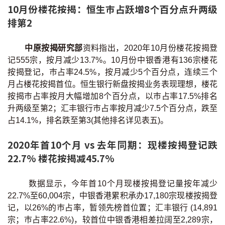
10月份楼花按揭：恒生巿占跃增8个百分点升两级
按揭智库
排第2
楼按专栏
中原按揭研究部
资料指出，2020年10月份楼花按揭登
记555宗，按月减少13.7%。10月份中银香港有136宗楼花
按揭百科
按揭登记，巿占率24.5%，按月减少5个百分点，连续三个
月占楼花按揭首位。恒生银行新盘按揭业务表现理想，楼花
实时银行资讯
按揭巿占率按月大幅增加8个百分点，以巿占率17.5%排名
升两级至第2；汇丰银行巿占率按月减少7.5个百分点，跌至
装修·保险优惠
占14.1%，排名跌至第3(其他排名详见表五)。
免费装修转介服务
2020年首10个月 vs 去年同期：现楼按揭登记跌
22.7% 楼花按揭减45.7%
装修设计专栏
数据显示，今年首10个月现楼按揭登记量按年减少
火险、家居、宠物保险
22.7%至60,004宗，中银香港累积承办17,180宗现楼按揭登
记，以26%的巿占率，暂领先榜首位置；汇丰银行 (14,891
保险资讯专栏
宗；巿占率22.6%)，较首位中银香港相差拉阔至2,289宗，