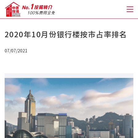
2020年10月份银行楼按市占率排名
关于我们
07/07/2021
格到至抵按揭
人才房贷・开户优惠
免费房贷转介服务
免费开户转介服务
私人贷款
优惠礼遇