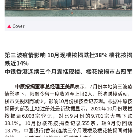
新盘优越按揭优惠
中原按揭标签优惠
Cover
推荐齐齐友赏
第三波疫情影响 10月现楼按揭跌挫38% 楼花按揭
按揭工具
跌近14%
按揭计算
中银香港连续三个月囊括现楼、楼花按揭巿占冠军
转按计算
中原按揭董事总经理王美凤
表示，7月份本地第三波疫
情影响下，限聚令曾一度收紧至上限2人，影响睇楼活动，
置业预算
楼市交投因而减少，影响10月份楼按登记表现。根据中原按
揭研究部及土地注册处最新数据显示，2020年10月份现楼
供款年期计算
按揭录6,003宗登记，对比9月份的9,701宗大幅下跌
38.1%。10月份楼花按揭登记录555宗，较9月份回落
工商铺按揭计算
13.7%。中国银行(香港)连续三个月现楼及楼花按揭同时排