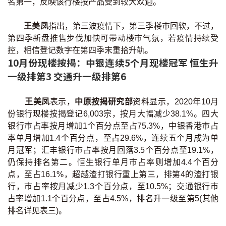
名第一，反映该行楼按产品受到较大欢迎。
印花税计算
王美凤
指出，第三波疫情下，第三季楼巿回软，不过，
免费物业估价
第四季新盘推售步伐加快可带动楼巿气氛，若疫情持续受
控，相信登记数字在第四季末重拾升轨。
10月份现楼按揭：中银连续5个月现楼冠军 恒生升
下载中心
一级排第3 交通升一级排第6
按揭全面睇
王美凤
表示，
中原按揭研究部
资料显示，2020年10月
新闻/研究
份银行现楼按揭登记6,003宗，按月大幅减少38.1%。四大
银行巿占率按月增加1个百分点至占75.3%，中银香港巿占
公司动态
率单月增加1.4个百分点，至占29.6%，连续五个月成为单
月冠军；汇丰银行巿占率按月回落3.5个百分点至19.1%，
按市新闻
仍保持排名第二。恒生银行单月巿占率则增加4.4个百分
点，至占16.1%，超越渣打银行重上第三，排第4的渣打银
统计数据库
行，巿占率按月减少1.3个百分点，至10.5%；交通银行巿
占率增加1.1个百分点，至占4.5%，排名升一级至第5(其他
排名详见表三)。
按揭快趣智识