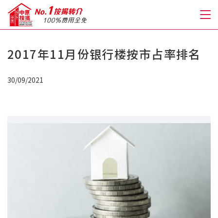
2017年11月份银行楼按市占率排名
关于我们
30/09/2021
格到至抵按揭
人才房贷・开户优惠
免费房贷转介服务
免费开户转介服务
私人贷款
优惠礼遇