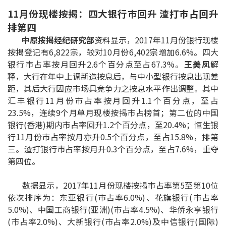
11月份现楼按揭：四大银行巿回升 渣打巿占回升
印花税计算
排第四
免费物业估价
中原按揭经纪研究部
资料显示，2017年11月份银行现楼
按揭登记有6,822宗，较对10月份6,402宗增加6.6%。四大
银行巿占率按月回升2.6个百分点至占67.3%。
王美凤
解
下载中心
释，大行在年中上调新造按息后，与中小型银行按息出现差
距，其后大行因应市场具竞争力之按息水平作出调整。其中
按揭全面睇
汇丰银行11月份巿占率按月回升1.1个百分点，至占
新闻/研究
23.5%，连续9个月单月现楼按揭巿占榜首；第二位的中国
银行(香港)期内市占率回升1.2个百分点，至20.4%；恒生银
公司动态
行11月份巿占率按月亦升0.5个百分点，至占15.8%，排第
三。渣打银行巿占率按月升0.3个百分点，至占7.6%，重夺
第四位。
按市新闻
数据显示，2017年11月份现楼按揭巿占率第5至第10位
统计数据库
依次排序为：东亚银行(巿占率6.0%)、花旗银行(巿占率
5.0%)、中国工商银行(亚洲)(巿占率4.5%)、华侨永亨银行
按揭快趣智识
(巿占率2.0%)、大新银行(巿占率2.0%)及中信银行(国际)