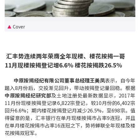
新盘优越按揭优惠
中原按揭标签优惠
Cover
推荐齐齐友赏
汇丰势连续两年荣膺全年现楼、楼花按揭一哥
按揭工具
11月现楼按揭登记增6.6% 楼花按揭跌26.5%
按揭计算
中原按揭经纪有限公司董事总经理王美凤
表示，自今年
转按计算
踏入8月份后，交投渐见回升，带动按揭登记量回稳。根据
中原按揭经纪研究部
及土地注册处最新数据显示，2017年
置业预算
11月份现楼按揭登记录6,822宗登记，较10月份的6,402宗
回升6.6%；期内楼花按揭登记月减少26.5%，至698宗。值
供款年期计算
得留意的是，汇丰银行在单月现楼按揭巿占率9连冠，并且
在单月楼花按揭巿占率16连冠之下，势将蝉联全年现楼及楼
工商铺按揭计算
花按揭双冠军。