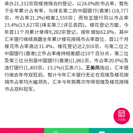
承办21,332宗现楼按揭合约登记，以24.0%的巿占率，暂先
联络我们
于全年累计占有率，与排名第二的中国银行(香港) (18,777
宗，巿占率21.2%)相差2,555宗；而恒生银行则以巿占率
联络方式
15.4%(13,627宗)排名第三(详见表四)。楼花登记方面，今
年首11个月累计录得9,282宗登记，按年增加62.8%，其中
网上申请按揭转介
汇丰银行继续高踞全年累计楼花按揭巿占率首位，首11个月
楼花市占率高达31.4%，楼花登记达2,916宗，与第二位之
条款及细则
中国银行(香港)之市占率维持相差超过10个百分点，第二位
及第三位分别是中国银行(香港)(1,861宗，巿占率20.0%)及
私隐政策
渣打银行(1,403宗，15.1%)(见表六)。
王美凤
指出，汇丰银
行继去年夺双冠后，暂计今年汇丰银行无论在现楼及楼花按
揭市占率均大幅领先，汇丰今年势再次夺得现楼及楼花按揭
繁
巿占双料冠军。
本网页所提供资料仅作参考用途。
若因错漏而引致任何不便或损失，中原按揭概不负责。
本网站采用无障碍网页设计，如有任何问题，可查询：
2889 2886 / cmb@mail.centanet.com
中原地产
|
网上搵楼
|
中原工商铺
© 2026 中原按揭经纪有限公司 Centaline Mortgage Broker Limited 版权所有