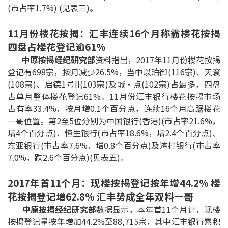
(巿占率1.7%) (见表三)。
按揭智库
11月份楼花按揭：汇丰连续16个月称霸楼花按揭
楼按专栏
四盘占楼花登记逾61%
中原按揭经纪研究部
资料指出，2017年11月份楼花按揭
按揭百科
登记有698宗，按月减少26.5%，当中以珀御(116宗)、天寰
(108宗)、启德1号II(103宗)及城‧点(102宗)占最多，四盘
实时银行资讯
占单月整体楼花登记61%。11月份汇丰银行楼花按揭市场
占有率33.4%，按月增0.1个百分点，连续16个月高踞楼花
装修·保险优惠
一哥位置。第2至5位分别为中国银行(香港)(市占率21.6%，
增4个百分点)、恒生银行(巿占率18.6%，增2.4个百分点)、
免费装修转介服务
东亚银行(市占率7.6%，增0.8个百分点)及渣打银行(巿占率
7.0%，跌2.6个百分点)(见表五)。
装修设计专栏
2017年首11个月：现楼按揭登记按年增44.2% 楼
火险、家居、宠物保险
花按揭登记增62.8% 汇丰势成全年双料一哥
中原按揭经纪研究部
数据显示，本年首11个月计，现楼
保险资讯专栏
按揭登记量按年增加44.2%至88,715宗，其中汇丰银行累积