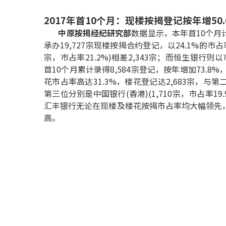
2017年首10个月：现楼按揭登记按年增50.
中原按揭经纪研究部
数据显示，本年首10个月计
承办19,727宗现楼按揭合约登记，以24.1%的巿
宗，巿占率21.2%)相差2,343宗；而恒生银行则以
首10个月累计录得8,584宗登记，按年增加73.
花市占率高达31.3%，楼花登记达2,683宗，与
第三位分别是中国银行(香港)(1,710宗，巿占率19.9
汇丰银行无论在现楼及楼花按揭市占率均大幅领先
高。