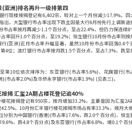
银(亚洲)排名再升一级排第四
份银行现楼按揭登记有6,402宗，较对上一个月份减少17.9%。四
指出，大型银行市占率出现下跌主因是大行6月份先行上调新造
巿占率按月再减少1.1个百分点，至占22.4%，但仍力保连续8
率回升1.0个百分点，至19.2%；恒生银行10月份巿占率则按
银行(亚洲)近月巿占率升幅显著，虽然10月份巿占率回落0.4个
第4位；渣打银行巿占率按月跌1.5个百分点，至占7.3%，跌至
至第10位依次排序为：东亚银行(巿占率5.6%)、花旗银行(巿
)(巿占率2.0%)及华侨永亨银行(巿占率1.9%) (见表三)。
按揭 汇玺2A期占楼花登记逾40%
份楼花按揭登记有950宗，按月增加33.2%，主要是因为汇玺2A
2.5%。10月份汇丰银行楼花按揭市场占有率33.3%，按月大增6
分别为中国银行(香港)(市占率17.6%，跌2.0个百分点)、恒生
9.6%，跌4.8个百分点)及东亚银行(巿占率6.8%，增0.1个百