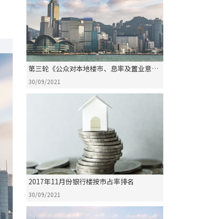
第三轮《公众对本地楼巿、息率及置业意欲
意见调查》
30/09/2021
2017年11月份银行楼按市占率排名
30/09/2021