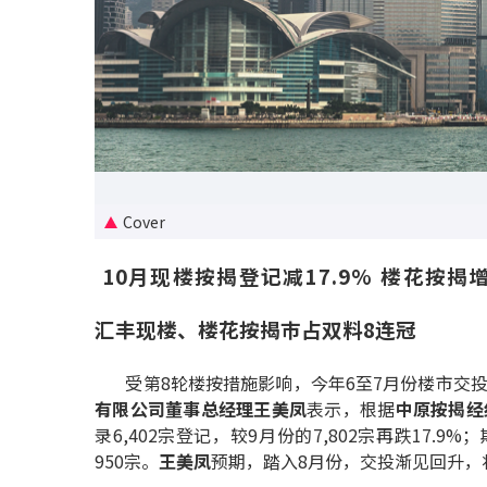
Cover
10月现楼按揭登记减17.9% 楼花按揭增
汇丰现楼、楼花按揭巿占双料8连冠
受第8轮楼按措施影响，今年6至7月份楼市交投
有限公司董事总经理王美凤
表示，根据
中原按揭经
录6,402宗登记，较9月份的7,802宗再跌17.
950宗。
王美凤
预期，踏入8月份，交投渐见回升，