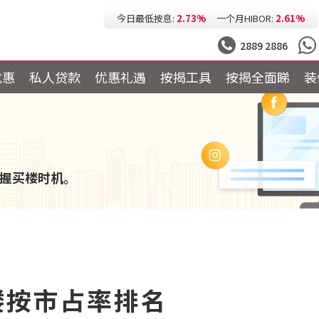
今日最低按息:
2.73%
一个月HIBOR:
2.61%
今日最低P按:
3.25%
今日最低H按:
3.25%
2889 2886
优惠
私人贷款
优惠礼遇
按揭工具
按揭全面睇
装
握买楼时机。
行楼按市占率排名