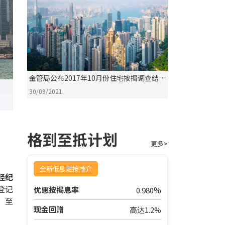
金管局公布2017年10月份住宅按揭调查结果
评析
30/09/2021
格到至抵计划
更多>
全新低息定按推介
经纪
登记
%
优惠按揭息率
0.980
，至
现金回赠
高达1.2%