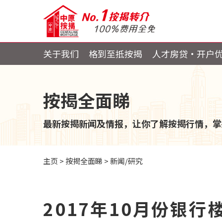
关于我们
格到至抵按揭
人才房贷・开户
按揭全面睇
最新按揭新闻及情报，让你了解按揭行情，掌
主页
>
按揭全面睇
>
新闻/研究
2017年10月份银