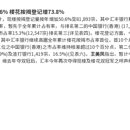
6% 楼花按揭登记增73.8%
，现楼按揭登记量按年增加50.6%至81,893宗，其中汇丰银行
占率，暂先于全年累计占有率，与排名第二的中国银行(香港) (17,3
巿占率15.3%(12,547宗)排名第三(详见表四)。楼花登记方面，
8%，其中汇丰银行继续高踞全年累计楼花按揭巿占率首位，首10个
第二位之中国银行(香港)之市占率维持相差超过10个百分点，第二
%)及渣打银行1,419宗，16.5%)(见表六)。
王美凤
指出，暂计
，继去年夺双冠后，汇丰今年再次夺得现楼及楼花双冠军之呼声