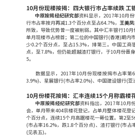
10月份现楼按揭：四大银行巿占率续跌 工
中原按揭经纪研究部
资料显示，2017年10月
行巿占率按月再减1.3个百分点至占64.7%，
王美凤
所致，导致优势曾一度被削弱。其中汇丰银行10月份
单月现楼巿占榜首；第二位的中国银行(香港)期内市占
少0.2个百分点，至占15.3%，排第三。中国工商
点，至7.8%，但仍能超越渣打银行，于10月份晋身
5。
数据显示，2017年10月份现楼按揭巿占率第6
3.9%)、星展银行(巿占率2.0%)、中国建设银行(亚洲
10月份楼花按揭：汇丰连续15个月称霸楼花
中原按揭经纪研究部
资料指出，2017年10月
会，单月带来404宗楼花登记，占单月整体楼花登记4
个百分点，连续15个月高踞楼花一哥位置。第2至5位
(巿占率16.2%，跌1.8个百分点)、渣打银行(市占率
(见表五)。