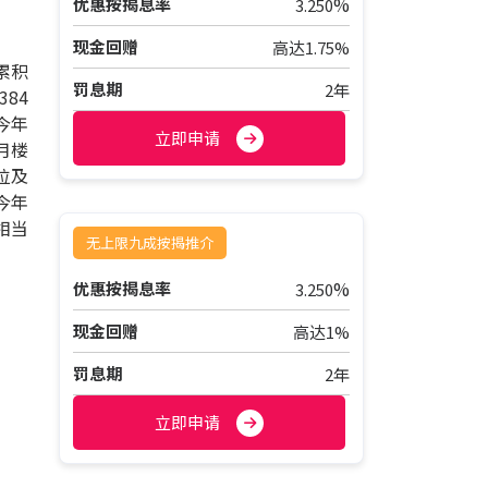
%
优惠按揭息率
3.250
现金回赠
高达1.75%
累积
罚息期
2年
84
今年
立即申请
月楼
位及
今年
相当
无上限九成按揭推介
%
优惠按揭息率
3.250
现金回赠
高达1%
罚息期
2年
立即申请