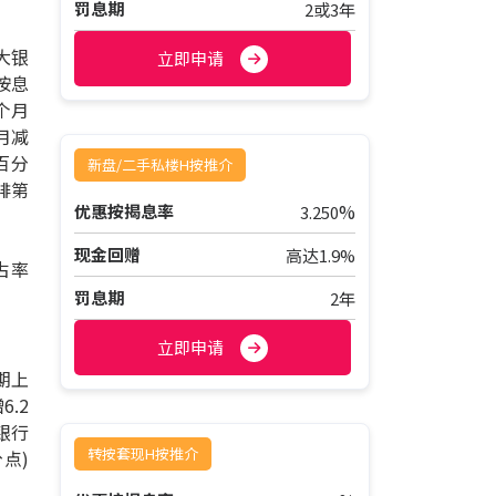
罚息期
2或3年
大银
立即申请
按息
个月
月减
百分
新盘/二手私楼H按推介
排第
%
优惠按揭息率
3.250
现金回赠
高达1.9%
占率
罚息期
2年
立即申请
期上
.2
银行
转按套现H按推介
分点)