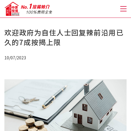
欢迎政府为自住人士回复辣前沿用已
关于我们
久的7成按揭上限
格到至抵按揭
10/07/2023
人才房贷・开户优惠
免费房贷转介服务
免费开户转介服务
私人贷款
优惠礼遇