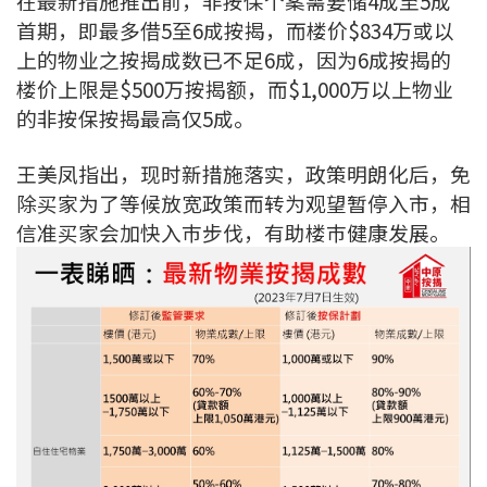
在最新措施推出前，非按保个案需要储4成至5成
按揭智库
首期，即最多借5至6成按揭，而楼价$834万或以
上的物业之按揭成数已不足6成，因为6成按揭的
楼按专栏
楼价上限是$500万按揭额，而$1,000万以上物业
的非按保按揭最高仅5成。
按揭百科
王美凤指出，现时新措施落实，政策明朗化后，免
实时银行资讯
除买家为了等候放宽政策而转为观望暂停入市，相
信准买家会加快入巿步伐，有助楼巿健康发展。
装修·保险优惠
免费装修转介服务
装修设计专栏
火险、家居、宠物保险
保险资讯专栏