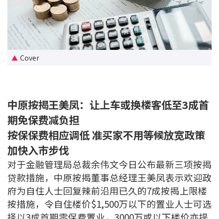
新盘优越按揭优惠
中原按揭标签优惠
Cover
推荐齐齐友赏
按揭工具
中原按揭王美凤：让上车或换楼客低至3成首
按揭计算
期免保费减负担
转按计算
按保保费相应调低 准买家不用等候放宽政策
加快入巿步伐
置业预算
对于金融管理局总裁余伟文今日公布最新三项按揭
贷款措施，中原按揭董事总经理王美凤表示欢迎政
供款年期计算
府为自住人士回复辣前沿用已久的7成按揭上限楼
按措施，令自住楼价$1,500万以下的置业人士可选
工商铺按揭计算
择以3成首期零保费置业，3000万或以下楼价亦提