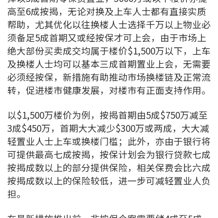
高至6成按揭，无论对换及上车人士都有直接实质
印花税计算
帮助，尤其优化以往换楼人士选择千万以上物业必
须备足5成首期又或经按保才可上会，由于市场上
免费物业估价
绝大部份买卖成交均属于楼价$1,500万以下，上车
下载中心
及换楼人士均可以基本三成首期置业上会，无需要
必须经按保，新措施有助推动市场换楼链及正常流
按揭全面睇
转，促进楼市健康发展，对楼市有正面支持作用。
新闻/研究
以$1,500万楼价为例，按揭首期由5成$750万减至
3成$450万，首期大大减少$300万或两成，大大减
公司动态
轻置业人士上车或换楼门槛；此外，亦由于银行将
可提供最高七成按揭，按保计划会为银行贷款七成
按市新闻
按揭成数以上的部分提供保险，相关保费会比六成
按揭成数以上的保险较低，进一步可减轻置业人负
统计数据库
担。
按揭快趣智识