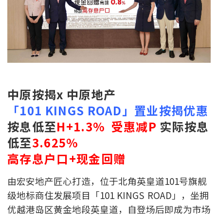
新盘优越按揭优惠
中原按揭标签优惠
推荐齐齐友赏
按揭工具
中原按揭x 中原地产
按揭计算
「101 KINGS ROAD」置业按揭优惠
按息
低至
H+1.3
%
受惠减
P
实际按息
转按计算
低至
3.625%
置业预算
高存息户口+现金回赠
由宏安地产匠心打造，位于北角英皇道101号旗舰
供款年期计算
级地标商住发展项目「101 KINGS ROAD」，坐拥
工商铺按揭计算
优越港岛区黄金地段英皇道，自登场后即成为市场