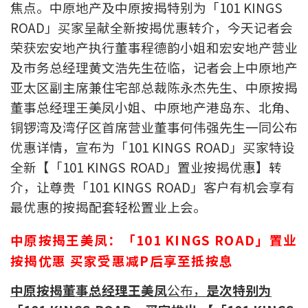
焦点。中原地产及中原按揭特别为「101 KINGS
印花税计算
ROAD」买家呈献全新按揭优惠转介，今天记者会
荣获宏安地产执行董事程德韵小姐和宏安地产营业
免费物业估价
及市务总经理黄文浩先生莅临，记者会上中原地产
亚太区副主席兼住宅部总裁陈永杰先生、中原按揭
下载中心
董事总经理王美凤小姐、中原地产港岛东、北角、
按揭全面睇
铜锣湾及湾仔区首席营业董事何伟强先生一同公布
优惠详情，宣布为「101 KINGS ROAD」买家特设
新闻/研究
全新【「101 KINGS ROAD」置业按揭优惠】转
公司动态
介，让尊贵「101 KINGS ROAD」客户有机会享有
最优惠的按揭配套轻松置业上会。
按市新闻
中原按揭王美凤：「101 KINGS ROAD」置业
统计数据库
按揭优惠 买家受惠减P后享至抵按息
中原按揭董事总经理王美凤
公布，
是次特别为
按揭快趣智识