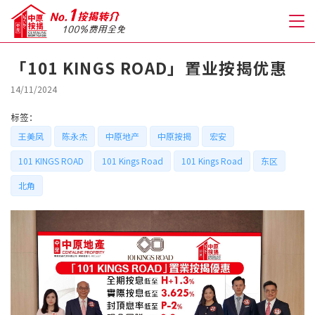
「101 KINGS ROAD」置业按揭优惠
关于我们
14/11/2024
标签：
格到至抵按揭
王美凤
陈永杰
中原地产
中原按揭
宏安
101 KINGS ROAD
101 Kings Road
101 Kings Road
东区
人才房贷・开户优惠
北角
免费房贷转介服务
免费开户转介服务
私人贷款
优惠礼遇