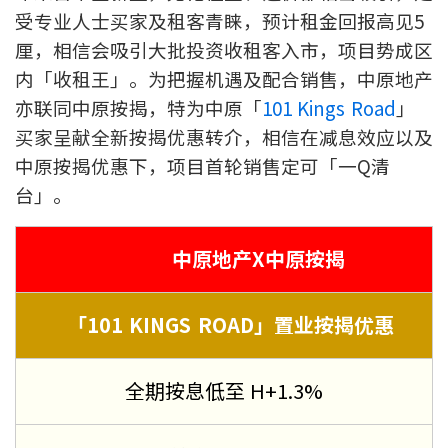
条款及细则
私隐政策声明
|
受专业人士买家及租客青睐，预计租金回报高见5
厘，相信会吸引大批投资收租客入市，项目势成区
内「收租王」。为把握机遇及配合销售，中原地产
亦联同中原按揭，特为中原「
101 Kings Road
」
买家呈献全新按揭优惠转介，相信在减息效应以及
中原按揭优惠下，项目首轮销售定可「一Q清
台」。
中原地产X中原按揭
「101 KINGS ROAD」置业按揭优惠
全期按息低至 H+1.3%