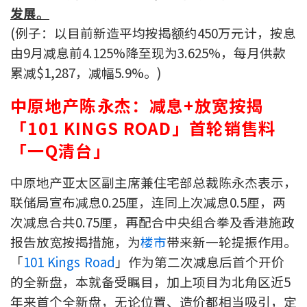
发展。
联络我们
(例子：以目前新造平均按揭额约450万元计，按息
联络方式
由9月减息前4.125%降至现为3.625%，每月供款
累减$1,287，减幅5.9%。)
网上申请按揭转介
中原地产陈永杰：减息+放宽按揭
条款及细则
「101 KINGS ROAD」首轮销售料
「一Q清台」
私隐政策
中原地产亚太区副主席兼住宅部总裁陈永杰表示，
繁
联储局宣布减息0.25厘，连同上次减息0.5厘，两
次减息合共0.75厘，再配合中央组合拳及香港施政
本网页所提供资料仅作参考用途。
若因错漏而引致任何不便或损失，中原按揭概不负责。
报告放宽按揭措施，为
楼市
带来新一轮提振作用。
本网站采用无障碍网页设计，如有任何问题，可查询：
2889 2886 / cmb@mail.centanet.com
「
101 Kings Road
」作为第二次减息后首个开价
的全新盘，本就备受瞩目，加上项目为北角区近5
中原地产
|
网上搵楼
|
中原工商铺
年来首个全新盘，无论位置、造价都相当吸引，定
© 2026 中原按揭经纪有限公司 Centaline Mortgage Broker Limited 版权所有