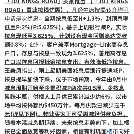
「101 KINGS ROAD」买家推出 【「101 KINGS
按揭智库
ROAD」置业按揭优惠】，
凡经中原按揭转介均可
申请是次优惠，
全期按息低至H+1.3%，封顶
息率
楼按专栏
低至
P
-2%(P:5.625%)
，基于上周银行减
P
，实际
按
息
现
低至3.625%，计划设有现金回赠高达贷款
按揭百科
额0.8%；
此外，
客户兼享Mortgage–Link高存息
户口，存息与按息一致现为3.625%，善用高存息
实时银行资讯
户口以存息回报抵销按息支出，有效降低净按息。
装修·保险优惠
王美凤
指出，
刚上星期美国减息后银行提
速
减
P
，
按息提早加快下跌，优于市场预期，
今年由
9
月中
免费装修转介服务
减息周期开始至今累积
减P
两次共
0.5
厘
，
令按息
装修设计专栏
累跌半厘，供楼人士月供已累计减少约
6
%
，以市
场平均按揭额约
$
450
万计，每月供款已减少逾千
火险、家居、宠物保险
元
(
详见下例
)
，
物业
买家正可受惠
减轻供款负担。
随着本港减息期
延续
，未来按息
走势向下
，
加上楼
保险资讯专栏
按已全面放宽等利好因素，相信有利巩固
楼市
向好