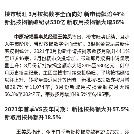
联络我们
楼市畅旺 3月按揭数字全面向好 新申请飙逾44%
联络方式
新批按揭额破纪录530亿 新取用按揭额大增56%
网上申请按揭转介
中原按揭董事总经理王美凤
指出，楼市旺势延续，且步
入牛市阶段，带动按揭数字全面造好。3根据金管局最新住
条款及细则
宅按揭统计，2021年3月份新申请按揭宗数按月飙升44.1%
至17,946宗，3月份楼市交投增加，带动即月按揭申请量明
私隐政策
显上升；3月份新批按揭金额亦大增39%至530亿元，创单
月历史新高纪录，主因是楼市持续交投畅旺、平均按揭额较
以往上升、转按量最近回升等因素，新批按揭宗数亦按月增
繁
加39.7%至11,074宗；3月份新取用按揭金额按月大增
56.3%至302亿元，宗数按月增加49.5%至6,495宗。
本网页所提供资料仅作参考用途。
若因错漏而引致任何不便或损失，中原按揭概不负责。
本网站采用无障碍网页设计，如有任何问题，可查询：
2021年首季VS去年同期：新批按揭额大升57.5%
2889 2886 / cmb@mail.centanet.com
新取用按揭额升18.5%
中原地产
|
网上搵楼
|
中原工商铺
© 2026 中原按揭经纪有限公司 Centaline Mortgage Broker Limited 版权所有
王美凤
指出，今年首季新批按揭贷款有27,073宗，涉