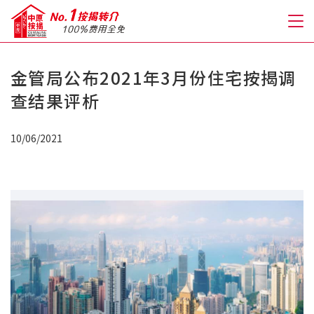
金管局公布2021年3月份住宅按揭调
关于我们
查结果评析
格到至抵按揭
10/06/2021
人才房贷・开户优惠
免费房贷转介服务
免费开户转介服务
私人贷款
优惠礼遇