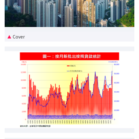
新盘优越按揭优惠
中原按揭标签优惠
Cover
推荐齐齐友赏
按揭工具
按揭计算
转按计算
置业预算
供款年期计算
工商铺按揭计算