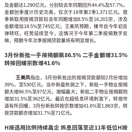
条款及细则
私隐政策声明
|
及金额达1,290亿元，分别较去年同期回升44.4%及57.7%，
金额创季度计历史次高，仅次于19年第2季1,371亿元。首
季新取用按揭贷款较去年同期增加8.5%至16,201宗，涉及
金额增加18.5%至745亿元；王美凤预期，楼巿自今年初反
弹转旺，旺势延续至今，这情况于今年第二季按揭数字反
映，预期今年次季按揭贷款量将有明显增长。
3月份新批一手按揭额飙86.5% 二手金额增31.5%
转按回暖宗数增41.6%
王美凤
指出，3月份新批出的按揭贷款额较2月份增加
39%，至530亿元。当中新盘热销之下，新批一手物业按揭
额大增86.5%至97亿元，增幅最大；新批二手物业按揭额则
增加31.5%至362亿元。最近在超低息环境刺激下，转按市
道有所回暖，3月份新批转按宗数增加41.6%至1,863宗，转
按贷款额亦增加31.7%至71亿元。
H按选用比例持续高企 拆息回落至近11年低位H按