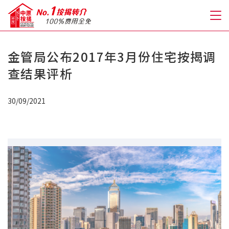
金管局公布2017年3月份住宅按揭调
关于我们
查结果评析
格到至抵按揭
30/09/2021
人才房贷・开户优惠
免费房贷转介服务
免费开户转介服务
私人贷款
优惠礼遇