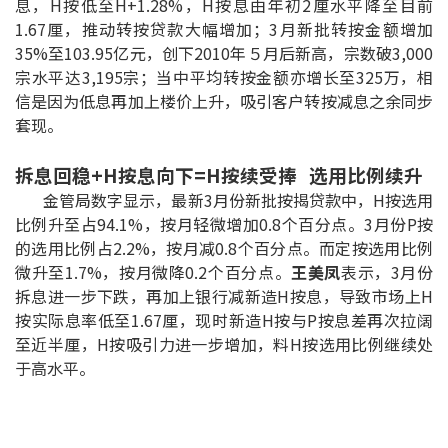
息，H按低至H+1.28%，H按息由年初2厘水平降至目前
按揭智库
1.67厘，推动转按贷款大幅增加；3月新批转按金额增加
35%至103.95亿元，创下2010年５月后新高，宗数破3,000
楼按专栏
宗水平达3,195宗；当中平均转按金额亦增长至325万，相
信是因为低息再加上楼价上升，吸引客户转按减息之余同步
套现。
按揭百科
拆息回稳+H按息向下=H按续受捧 选用比例续升
实时银行资讯
金管局数字显示，最新3月份新批按揭贷款中，H按选用
比例升至占94.1%，按月轻微增加0.8个百分点。3月份P按
装修·保险优惠
的选用比例占2.2%，按月减0.8个百分点。而定按选用比例
免费装修转介服务
微升至1.7%，按月微降0.2个百分点。
王美凤
表示，3月份
拆息进一步下跌，再加上银行减新造H按息，导致市场上H
装修设计专栏
按实际息率低至1.67厘，现时新造H按与P按息差再次拉阔
至近半厘，H按吸引力进一步增加，料H按选用比例继续处
于高水平。
火险、家居、宠物保险
保险资讯专栏