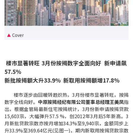
新盘优越按揭优惠
中原按揭标签优惠
Cover
推荐齐齐友赏
按揭工具
楼市显著转旺 3月份按揭数字全面向好 新申请飙
按揭计算
57.5%
新批按揭额大升33.9% 新取用按揭额增17.8%
转按计算
楼市逐步由回暖转趋炽热，3月份楼市显著转旺，按揭
置业预算
数字全线向好。
中原按揭经纪有限公司董事总经理王美凤
指
出，根据金管局最新住宅按揭统计，3月份新申请按揭贷款
供款年期计算
15,603宗，大幅弹升57.5 %，创2012年3月后5年新高。3
月新批贷款宗数亦按月增加34.3%至9,940宗，金额同步上
工商铺按揭计算
升33.9%至369.64亿元(见图一)，期内新取用按揭贷款宗数