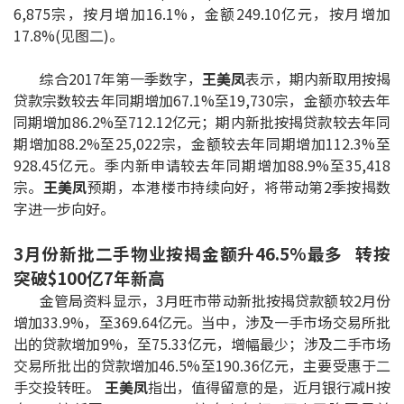
6,875宗，按月增加16.1%，金额249.10亿元，按月增加
印花税计算
17.8%(见图二)。
免费物业估价
综合2017年第一季数字，
王美凤
表示，期内新取用按揭
贷款宗数较去年同期增加67.1%至19,730宗，金额亦较去年
下载中心
同期增加86.2%至712.12亿元；期内新批按揭贷款较去年同
期增加88.2%至25,022宗，金额较去年同期增加112.3%至
按揭全面睇
928.45亿元。季内新申请较去年同期增加88.9%至35,418
宗。
王美凤
预期，本港楼巿持续向好，将带动第2季按揭数
新闻/研究
字进一步向好。
公司动态
3月份新批二手物业按揭金额升46.5%最多 转按
突破$100亿7年新高
按市新闻
金管局资料显示，3月旺市带动新批按揭贷款额较2月份
增加33.9%，至369.64亿元。当中，涉及一手市场交易所批
统计数据库
出的贷款增加9%，至75.33亿元，增幅最少；涉及二手市场
交易所批出的贷款增加46.5%至190.36亿元，主要受惠于二
按揭快趣智识
手交投转旺。
王美凤
指出，值得留意的是，近月银行减H按