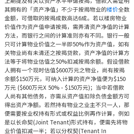
上期提及有关以资产水平申请按揭，借款人需证明
新盘优越按揭优惠
其拥有的「资产净值」不少于按揭物业的
楼价
全数
金额，可借取的按揭成数高达6成。若以楼房物业
中原按揭标签优惠
价值作为资产值申请按揭，需弄清资产净值的计算
方法，而银行之间的计算准则亦有不同。银行一般
推荐齐齐友赏
只可计算物业价值之一半即50%作为资产值，如有
关物业尚有未清还之按揭贷款，资产净值的计算方
按揭工具
法等于将物业估值之50%扣减按揭余额。假设借款
按揭计算
人拥有一个现时估值$600万元之物业，尚有按揭
余额$150万元，可纳入计算的资产净值便为$150
转按计算
万元 ($600万元X 50% - $150万元)；当中若借款
人尚有其他债务，亦需从资产值扣除负债金额方可
置业预算
得出资产净额。若然持有物业之业主不只一人，那
供款年期计算
便需要按业权持有形式或权益比例再作计算，例如
是以长命契(Joint Tenant)形式持有，便需先将物
工商铺按揭计算
业价值扣减一半；若以分权契(Tenant In