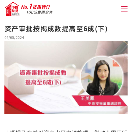
资产审批按揭成数提高至6成(下)
关于我们
06/05/2024
格到至抵按揭
人才房贷・开户优惠
免费房贷转介服务
免费开户转介服务
私人贷款
优惠礼遇