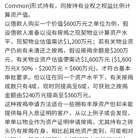
Common)形式持有，则按持有业权之权益比例计
印花税计算
算资产值。
以借款人购买一个价值$600万元之单位为例，假
免费物业估价
设借款人准备以没有按揭之现契物业计算资产水
下载中心
平，现契物业估值需达$1,200万元；若有关物业资
产仍尚有未清还之按揭，假设按揭余额是$200万
按揭全面睇
元，有关物业资产估值便需达$1,600万元 ($1,600
新闻/研究
万元X 50% - $200万元 = $600万元)，才符合基本
审批要求。但以往在同一个资产水平下，有关按揭
公司动态
成数只有4成，现时则提高至6成，可获批之按揭
金额由$240万元提高至$360万元。
按市新闻
这种按揭申请方法适合一些拥有丰厚资产但却未能
提供每月入息证明的客户，从以上例子或会发现，
统计数据库
单单以物业作为资产证明申请按揭，尤其持有之砖
按揭快趣智识
头仍有按揭在身，相比起其他资产类别，可能相对