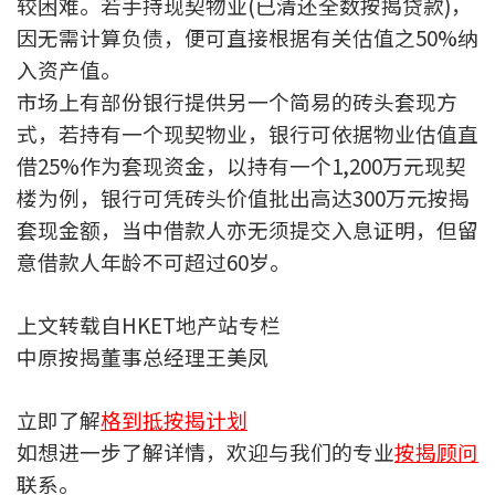
较困难。若手持现契物业(已清还全数按揭贷款)，
按揭智库
因无需计算负债，便可直接根据有关估值之50%纳
入资产值。
楼按专栏
市场上有部份银行提供另一个简易的砖头套现方
式，若持有一个现契物业，银行可依据物业估值直
按揭百科
借25%作为套现资金，以持有一个1,200万元现契
楼为例，银行可凭砖头价值批出高达300万元按揭
实时银行资讯
套现金额，当中借款人亦无须提交入息证明，但留
装修·保险优惠
意借款人年龄不可超过60岁。
免费装修转介服务
上文转载自HKET地产站专栏
装修设计专栏
中原按揭董事总经理王美凤
火险、家居、宠物保险
立即了解
格到抵按揭计划
如想进一步了解详情，欢迎与我们的专业
按揭顾问
保险资讯专栏
联系。