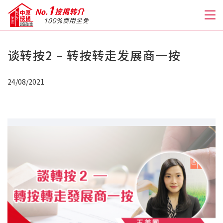
谈转按2 – 转按转走发展商一按
关于我们
24/08/2021
格到至抵按揭
人才房贷・开户优惠
免费房贷转介服务
免费开户转介服务
私人贷款
优惠礼遇