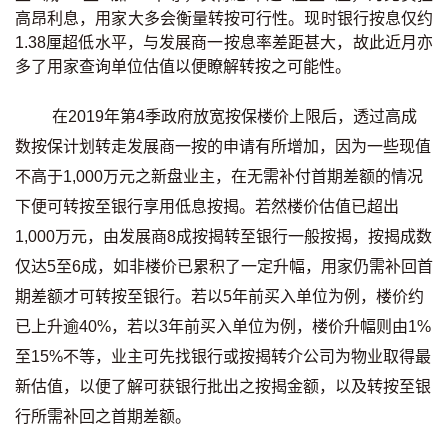
高昂利息，用家大多会衡量转按可行性。现时银行按息仅约
印花税计算
1.38厘超低水平，与发展商一按息率差距甚大，故此近月亦
多了用家查询单位估值以便瞭解转按之可能性。
免费物业估价
在2019年第4季政府放宽按保楼价上限后，透过高成
下载中心
数按保计划转走发展商一按的申请有所增加，因为一些现值
按揭全面睇
不高于1,000万元之新盘业主，在无需补付首期差额的情况
下便可转按至银行享用低息按揭。若然楼价估值已超出
新闻/研究
1,000万元，由发展商8成按揭转至银行一般按揭，按揭成数
公司动态
仅达5至6成，如非楼价已累积了一定升幅，用家仍需补回首
期差额才可转按至银行。若以5年前买入单位为例，楼价约
按市新闻
已上升逾40%，若以3年前买入单位为例，楼价升幅则由1%
至15%不等，业主可先找银行或按揭转介公司为物业取得最
统计数据库
新估值，以便了解可获银行批出之按揭金额，以及转按至银
行所需补回之首期差额。
按揭快趣智识