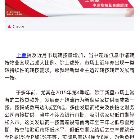
新盘优越按揭优惠
中原按揭标签优惠
Cover
推荐齐齐友赏
按揭工具
上期
提及近月市场转按量增加，当中趁超低息申请转
按物业套现占颇大比例。除上述外，市场上近年亦出现一类
按揭计算
较持续性的转按需求，那就是新盘业主透过转按转走发展商
一按。
转按计算
于多年前，尤其在2015年第4季起，除了新盘市场上常
置业预算
有的二按贷款外，发展商开始流行为新盘买家提供高成数一
按，按揭成数高达8成至9成，多由发展商相关及伙拍之财务
供款年期计算
公司直接提供，当中不涉及银行审批，吸引买家以低首期轻
松入市。这类发展商一按普遍设有首两年至三年之低息蜜月
期，按息较贴近市场低水平，但低息期完结后之息率便跳升
工商铺按揭计算
至P减1%至P加1%不等，实际息率达4厘至6厘，为免负担