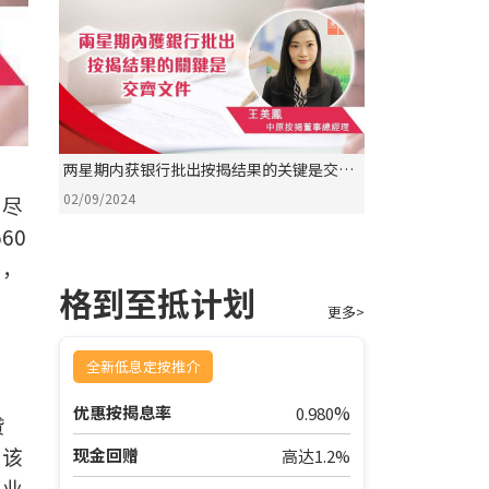
两星期内获银行批出按揭结果的关键是交齐
文件
02/09/2024
。尽
60
约，
格到至抵计划
更多>
全新低息定按推介
%
优惠按揭息率
0.980
贷
在该
现金回赠
高达1.2%
物业