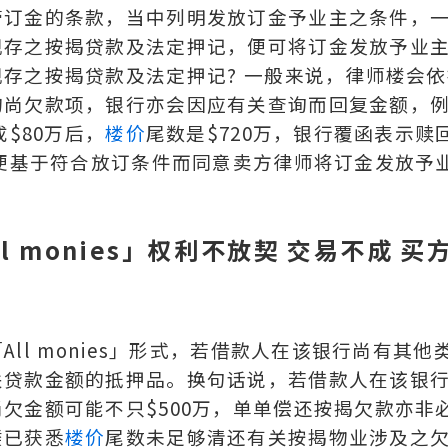
管订金的条款，当中列明发放订金予业主之条件，
现存之按揭贷款及法定押记，便可将订金发放予业
存之按揭贷款及法定押记? 一般来说，律师楼会依
的尚欠款项，银行亦会因应有关查询而回复金额，
$80万后，
楼价
尾数是$720万，银行覆函表示赎
楼便基于符合放订条件而同意卖方律师将订金发放予
l monies」权利不放契 交易不成 买
ll monies」形式，若借款人在该银行尚有其他
关贷款金额的抵押品。换句话说，若借款人在该银
欠金额可能不只$500万，单单偿还按揭欠款亦非
楼已获悉
楼价
尾数未足够清还有关按揭物业涉及之