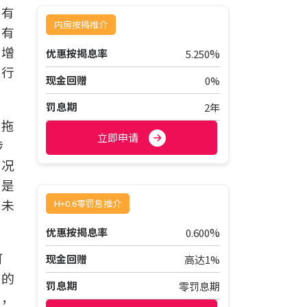
所有
内房按揭推介
录有
已增
%
优惠按揭息率
5.250
银行
现金回赠
0%
罚息期
2年
有拖
立即申请
涉
状况
然是
至未
H+0.6零罚息推介
%
优惠按揭息率
0.600
可
现金回赠
高达1%
复的
罚息期
零罚息期
订，