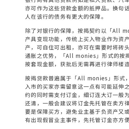
亦可作为这些贷款金额的抵押品。换句话说
人在该行的债务有更大的保障。
除了对银行的保障，按揭契约以「All 
产具变现功能，传统上买入物业作为资
产，可自住可出租，亦可在需要时将砖
通胀之优势，「All monies」形
按套现金额，获批后无需再进行律师楼
按揭贷款普遍属于「All monies
入市的买家亦需留意这一点有可能延伸
约的同时需支付订金，细订连大订一般
还清，一般会建议将订金先托管在卖方
要是保障买方，避免业主基于负资产又
有出现假冒业主事件，先托管订金亦方