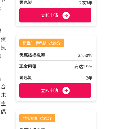
罚息期
2或3年
款
立即申请
资
的资
新盘/二手私楼H按推介
及抗
%
加
优惠按揭息率
3.250
。
现金回赠
高达1.9%
备
罚息期
2年
卖合
立即申请
揭未
用主
上偶
转按套现H按推介