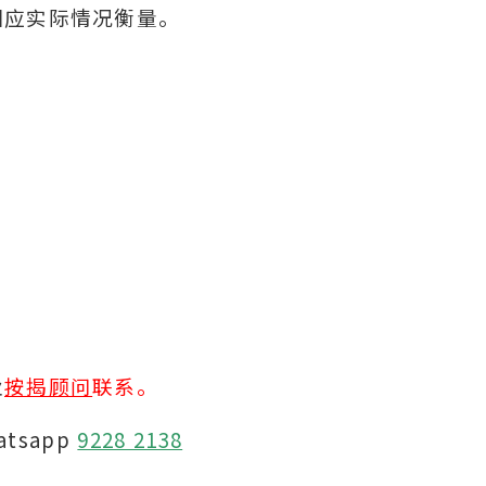
因应实际情况衡量。
业
按揭顾问
联系。
atsapp
9228 2138