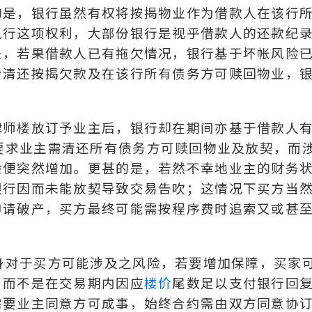
的是，银行虽然有权将按揭物业作为借款人在该行
执行这项权利，大部份银行是视乎借款人的还款纪
是，若果借款人已有拖欠情况，银行基于坏帐风险
步清还按揭欠款及在该行所有债务方可赎回物业，
律师楼放订予业主后，银行却在期间亦基于借款人
」权利要求业主需清还所有债务方可赎回物业及放契，而
险便突然增加。更甚的是，若然不幸地业主的财务
银行因而未能放契导致交易告吹；这情况下买方当
申请破产，买方最终可能需按程序费时追索又或甚
按揭在身对于买方可能涉及之风险，若要增加保障，买家
，而不是在交易期内因应
楼价
尾数足以支付银行回
需要业主同意方可成事，始终合约需由双方同意协