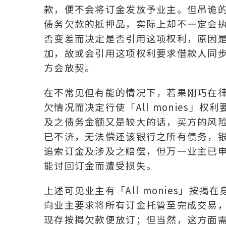
款，便不会将订金发放予业主。但吊诡
债务欠款的抵押品，实际上却不一定会
否变差而决定是否引用这项权利，原因
加，故或会引用这项权利要求借款人同
方会放契。
在不常见但有能的情况下，若果刚巧在
欠情况而决定行使「All monies
及之债务金额又是较大的话，买方的风
已不济，无法偿还该银行之所有债务，
追索订金及涉及之赔偿，但万一业主已
能讨回订金而遭受损失。
上述可见业主有「All monies」
向业主要求将所有订金托管至完成交易
现存按揭欠款便放订；但当然，这方面