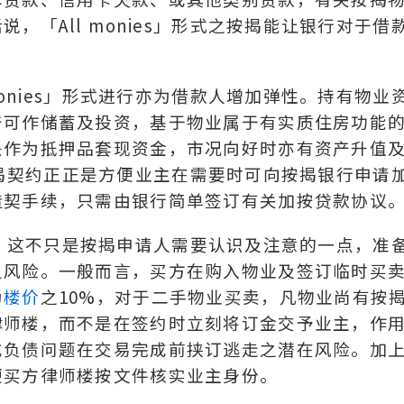
，「All monies」形式之按揭能让银行对于借
monies」形式进行亦为借款人增加弹性。持有物业
产可作储蓄及投资，基于物业属于有实质住房功能
头作为抵押品套现资金，市况向好时亦有资产升值
式的按揭契约正正是方便业主在需要时可向按揭银行申请
造契手续，只需由银行简单签订有关加按贷款协议
」形式，这不只是按揭申请人需要认识及注意的一点，准
之风险。一般而言，买方在购入物业及签订临时买
为
楼价
之10%，对于二手物业买卖，凡物业尚有按
律师楼，而不是在签约时立刻将订金交予业主，作
或负债问题在交易完成前挟订逃走之潜在风险。加
便买方律师楼按文件核实业主身份。