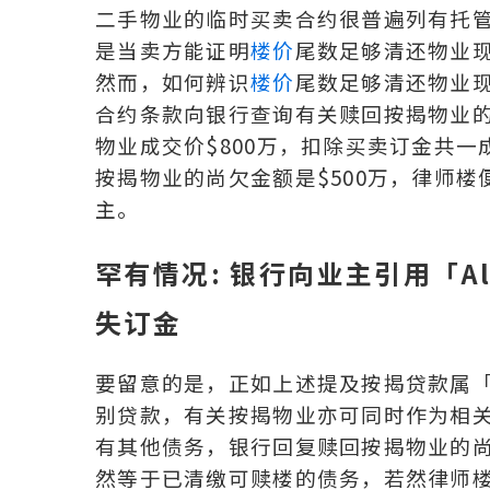
二手物业的临时买卖合约很普遍列有托
是当卖方能证明
楼价
尾数足够清还物业
然而，如何辨识
楼价
尾数足够清还物业现
合约条款向银行查询有关赎回按揭物业
物业成交价$800万，扣除买卖订金共一成
按揭物业的尚欠金额是$500万，律师
主。
罕有情况: 银行向业主引用「Al
失订金
要留意的是，正如上述提及按揭贷款属「A
别贷款，有关按揭物业亦可同时作为相
有其他债务，银行回复赎回按揭物业的尚
然等于已清缴可赎楼的债务，若然律师