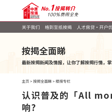
关于我们
格到至抵按揭
人才房贷・开户
按揭全面睇
最新按揭新闻及情报，让你了解按揭行情，掌
主页
>
按揭全面睇
>
楼按专栏
认识普及的「All m
响?