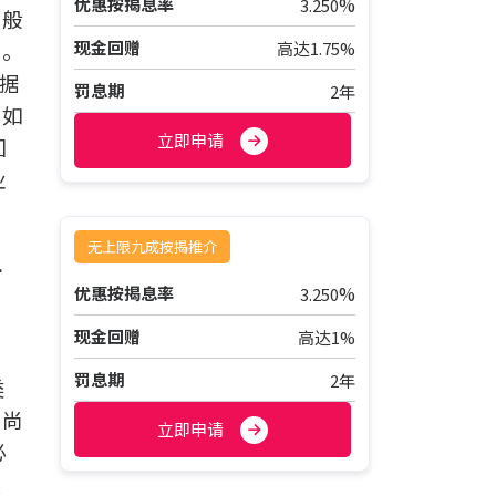
%
优惠按揭息率
3.250
一般
现金回赠
主。
高达1.75%
据
罚息期
2年
例如
立即申请
回
业
无上限九成按揭推介
方
%
优惠按揭息率
3.250
现金回赠
高达1%
罚息期
2年
类
行尚
立即申请
必
欠