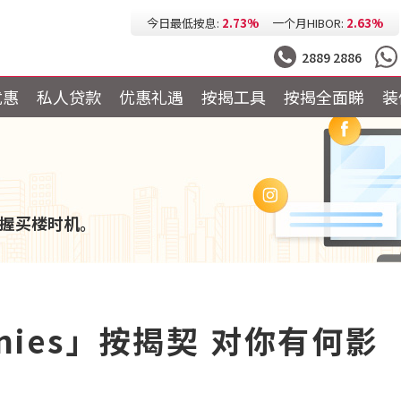
今日最低按息:
2.73%
一个月HIBOR:
2.63%
今日最低P按:
3.25%
今日最低H按:
3.25%
2889 2886
优惠
私人贷款
优惠礼遇
按揭工具
按揭全面睇
装
握买楼时机。
onies」按揭契 对你有何影