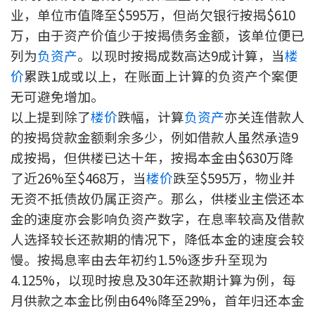
业，单位市值降至$595万，但尚欠银行按揭$610
印花税计算
万，由于资产价值少于按揭债务金额，该单位便已
免费物业估价
列为
负资产
。以现时按揭成数高达9成计算，当
楼
价
累跌1成或以上，在账面上计算的负资产个案便
下载中心
无可避免增加。
以上提到除了
楼价
跌幅，计算
负资产
亦关连借款人
按揭全面睇
的按揭贷款金额剩余多少，例如借款人虽然承造9
新闻/研究
成按揭，但供楼已达十年，按揭本金由$630万降
了近26%至$468万，当
楼价
跌至$595万，物业并
公司动态
无资不抵债故仍属正资产。那么，供楼业主偿还本
金的速度亦会影响负资产数字，在息率较高及借款
按市新闻
人选择较长还款期的情况下，降低本金的速度会较
慢。按揭息率由去年初约1.5%逐步升至现为
统计数据库
4.125%，以现时按息及30年还款期计算为例，每
按揭快趣智识
月供款之本金比例由64%降至29%，首年归还本金