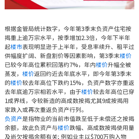
新盘优越按揭优惠
中原按揭标签优惠
根据金管局统计数字，今年第3季末负资产住宅按
揭重上逾万宗水平，按季增加2.3倍，今年下半年
推荐齐齐友赏
起
楼市
表现明显逊于上半年，受息率续升、租平过
供幅度扩阔、新盘割价等因素影响，第3季末
楼价
按揭工具
已较今年高位累积回落约7%，年内
楼价
升幅全被
按揭计算
蒸发，
楼价
返回约近去年底水平，即今年第3季末
的
楼价
较去年高位下跌约15%，负资产数字亦重返
转按计算
去年底逾万宗相若水平，由于
楼价
较去年高位已穿
置业预算
1成界线，令较新造的高成数按揭尤其9成按揭用
家跌入或再次重返负资产行列。
供款年期计算
负资产
是指物业的当前市值跌至低于未偿还之按揭
余额，故此负资产与
楼价
跌幅、高成数按揭使用量
工商铺按揭计算
及尚欠按揭余额有关; 例如业主以$700万购入物