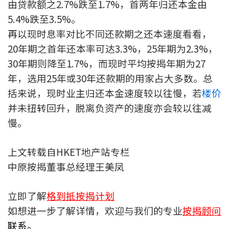
由贷款额之2.7%跌至1.7%，首两年归还本金由
按揭智库
5.4%跌至3.5%。
再以现时息率对比不同还款期之还本速度看看，
楼按专栏
20年期之首年还本率可达3.3%，25年期为2.3%，
30年期则降至1.7%，而现时平均按揭年期为27
按揭百科
年，选用25年或30年还款期的用家占大多数。总
实时银行资讯
括来说，现时业主归还本金速度较以往慢，若
楼价
并未扭转回升，脱离负资产的速度亦会较以往减
装修·保险优惠
慢。
免费装修转介服务
上文转载自HKET地产站专栏
装修设计专栏
中原按揭董事总经理王美凤
火险、家居、宠物保险
立即了解
格到抵按揭计划
如想进一步了解详情，欢迎与我们的专业
按揭顾问
保险资讯专栏
联系。