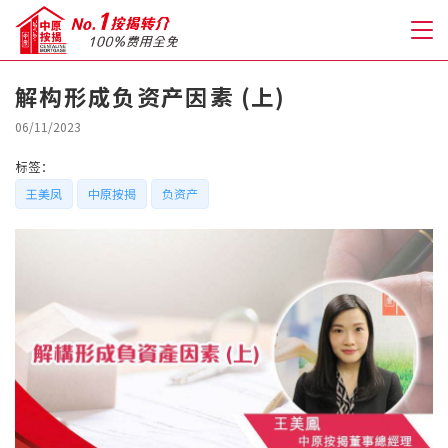
解构形成负资产因素 (上)
关于我们
06/11/2023
标签：
格到至抵按揭
王美凤
中原按揭
负资产
人才房贷・开户优惠
免费房贷转介服务
免费开户转介服务
私人贷款
优惠礼遇