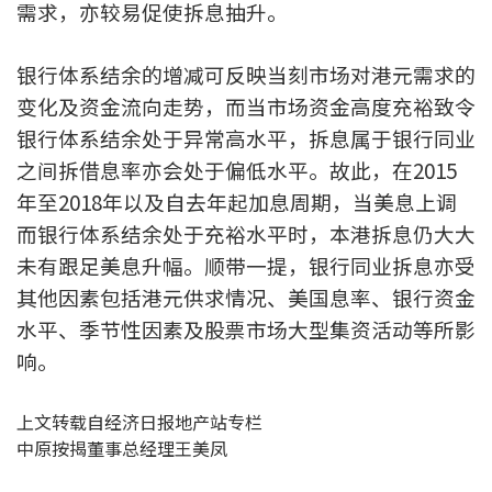
需求，亦较易促使拆息抽升。
按揭智库
银行体系结余的增减可反映当刻市场对港元需求的
楼按专栏
变化及资金流向走势，而当市场资金高度充裕致令
银行体系结余处于异常高水平，拆息属于银行同业
按揭百科
之间拆借息率亦会处于偏低水平。故此，在2015
实时银行资讯
年至2018年以及自去年起加息周期，当美息上调
而银行体系结余处于充裕水平时，本港拆息仍大大
装修·保险优惠
未有跟足美息升幅。顺带一提，银行同业拆息亦受
免费装修转介服务
其他因素包括港元供求情况、美国息率、银行资金
水平、季节性因素及股票市场大型集资活动等所影
装修设计专栏
响。
火险、家居、宠物保险
上文转载自经济日报地产站专栏
中原按揭董事总经理王美凤
保险资讯专栏