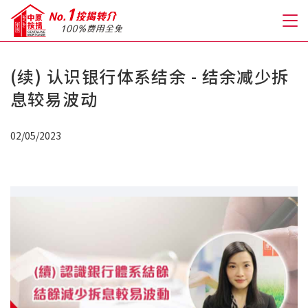
(续) 认识银行体系结余 - 结余减少拆
关于我们
息较易波动
格到至抵按揭
02/05/2023
人才房贷・开户优惠
免费房贷转介服务
免费开户转介服务
私人贷款
优惠礼遇