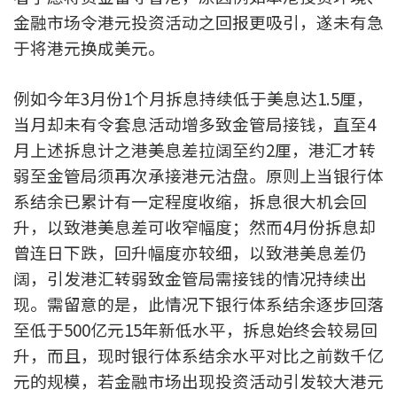
金融市场令港元投资活动之回报更吸引，遂未有急
印花税计算
于将港元换成美元。
免费物业估价
例如今年3月份1个月拆息持续低于美息达1.5厘，
下载中心
当月却未有令套息活动增多致金管局接钱，直至4
月上述拆息计之港美息差拉阔至约2厘，港汇才转
按揭全面睇
弱至金管局须再次承接港元沽盘。原则上当银行体
新闻/研究
系结余已累计有一定程度收缩，拆息很大机会回
升，以致港美息差可收窄幅度；然而4月份拆息却
公司动态
曾连日下跌，回升幅度亦较细，以致港美息差仍
阔，引发港汇转弱致金管局需接钱的情况持续出
按市新闻
现。需留意的是，此情况下银行体系结余逐步回落
至低于500亿元15年新低水平，拆息始终会较易回
统计数据库
升，而且，现时银行体系结余水平对比之前数千亿
按揭快趣智识
元的规模，若金融市场出现投资活动引发较大港元