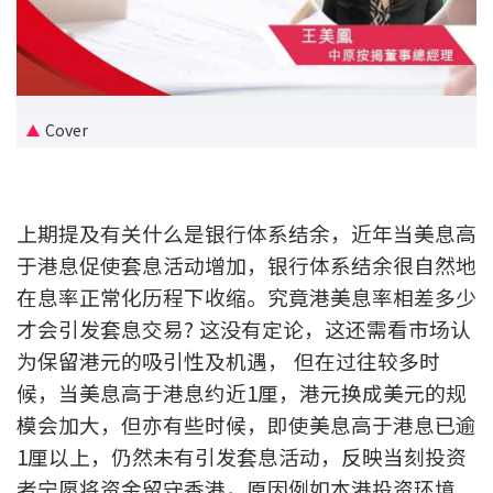
新盘优越按揭优惠
中原按揭标签优惠
Cover
推荐齐齐友赏
按揭工具
上期提及有关什么是银行体系结余，近年当美息高
按揭计算
于港息促使套息活动增加，银行体系结余很自然地
在息率正常化历程下收缩。究竟港美息率相差多少
转按计算
才会引发套息交易? 这没有定论，这还需看市场认
置业预算
为保留港元的吸引性及机遇， 但在过往较多时
候，当美息高于港息约近1厘，港元换成美元的规
供款年期计算
模会加大，但亦有些时候，即使美息高于港息已逾
1厘以上，仍然未有引发套息活动，反映当刻投资
工商铺按揭计算
者宁愿将资金留守香港，原因例如本港投资环境、