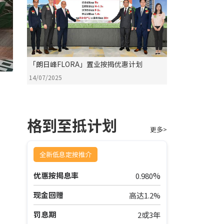
「朗日峰FLORA」置业按揭优惠计划
14/07/2025
格到至抵计划
更多>
%
全新低息定按推介
%
优惠按揭息率
0.980
%
现金回赠
高达1.2%
罚息期
2或3年