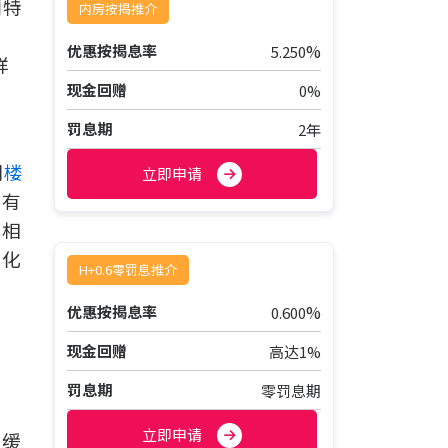
划特
内房按揭推介
%
优惠按揭息率
5.250
详
现金回赠
0%
罚息期
2年
，
期
楼
立即申请
较有
，相
元化
H+0.6零罚息推介
%
优惠按揭息率
0.600
」
现金回赠
高达1%
罚息期
零罚息期
立即申请
系缓