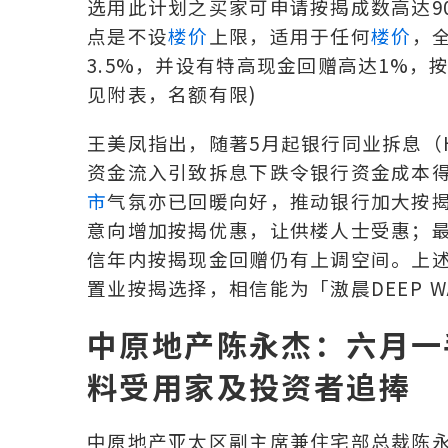
选用此计划之买家可申请按揭成数高达9
点是不设
楼价
上限，适用于任何
楼价
，全
3.5%，并设有特高现金回赠高达1%，
见附表，名额有限)
王美凤指出，随著5月起银行同业拆息（
资金流入引致拆息下跌令银行资金成本得
市
气氛亦已回暖向好，推动银行加大按
意向增加按揭优惠，让供楼人士受惠；
信年内按揭现金回赠仍有上调空间。上
置业按揭选择，相信能为「滶晨DEEP WA
中原地产陈永杰：六月一
料受用家及投资者追捧
中原地产亚太区副主席兼住宅部总裁陈