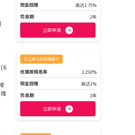
现金回赠
高达1.75%
罚息期
2年
可
立即申请
无上限九成按揭推介
(6
%
优惠按揭息率
3.250
，
现金回赠
高达1%
按
步降
罚息期
2年
立即申请