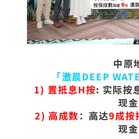
中原
「滶晨DEEP WAT
1) 置抵息H按
:
实际按
现金
2) 高成数
：高达
9成按
现金