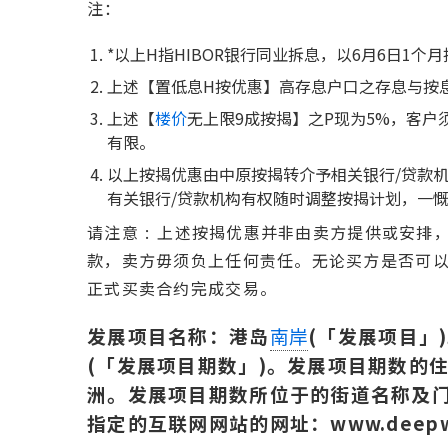
注：
*以上H指HIBOR银行同业拆息，以6月6日1个月
上述【置低息H按优惠】高存息户口之存息与按
上述【
楼价
无上限9成按揭】之P现为5%，客户须
有限。
以上按揭优惠由中原按揭转介予相关银行/贷款
有关银行/贷款机构有权随时调整按揭计划，一
请注意 : 上述按揭优惠并非由卖方提供或安
款，卖方毋须负上任何责任。无论买方是否可
正式买卖合约完成交易。
发展项目名称：港岛
(「发展项目」
南岸
(「发展项目期数」)。发展项目期数的住
洲。发展项目期数所位于的街道名称及门
指定的互联网网站的网址：www.deepwater