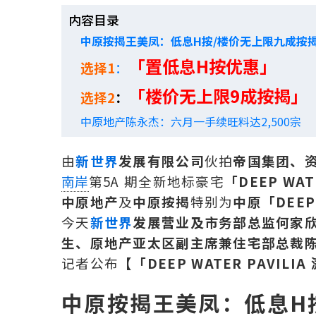
内容目录
中原按揭王美凤：低息H按/楼价无上限九成按
「置低息H按优惠」
选择1
：
「楼价无上限9成按揭」
选择2
：
中原地产陈永杰：六月一手续旺料达2,500宗
由
新世界
发展有限公司
伙拍
帝国集团、
第5A 期全新地标豪宅
「DEEP WAT
南岸
中原地产
及
中原按揭
特别为
中原
「DEEP
今天
新世界
发展营业及市务部总监何家
生、原地产亚太区副主席兼住宅部总裁
记者公布
【「DEEP WATER PAVIL
中原按揭王美凤：低息H