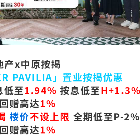
地产x中原按揭
ER PAVILIA」置业按揭优惠
息低至
1.94%
按息低至
H+1.3
回赠高达
1%
揭
楼价
不设上限
全期低至P-2
回赠高达
1%