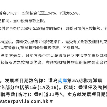
拆息64%计，实际按息低至1.94%，P现为5.5%。
息相同，当中设有存款上限。
付参与费约2.58%-5.58%(类同保费)，部份可加借入按揭额，
机构提供，资料仅供参考并设特定条件，需受有关条款及细则约
慨以有关银行/贷款机构最终批核作准，名额有限。
排，与卖方无关，对买方是否可以获得所述之按揭或优惠及其
以获得所述之按揭或优惠，亦须按照相关物业的临时买卖合
)。发展项目期数名称：港岛
第5A期称为滶晨
南岸
宅部分包括第1座(1A及1B)。区域：香港仔及鸭
牌号数(临时)：香叶道11号^。卖方就发展项目期
pavilia.com.hk #