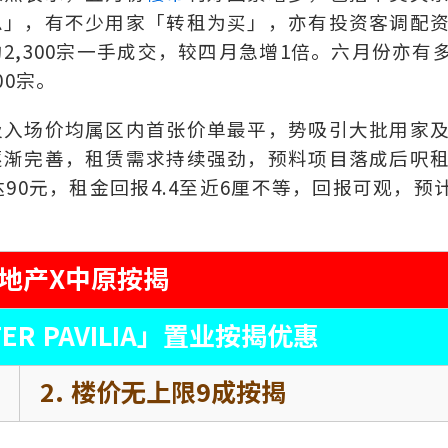
息」，有不少用家「转租为买」，亦有投资客调配
,300宗一手成交，较四月急增1倍。六月份亦有
00宗。
及入场价均属区内首张价单最平，势吸引大批用家
逐渐完善，租赁需求持续强劲，预料项目落成后呎
90元，租金回报4.4至近6厘不等，回报可观，预
地产X中原按揭
TER PAVILIA」置业按揭优惠
2. 楼价无上限9成按揭