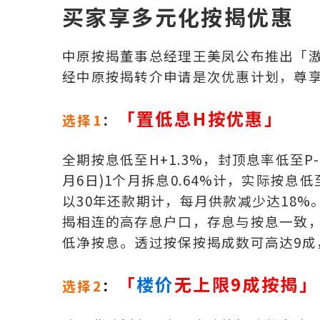
买家享多元化按揭优惠
中原按揭董事总经理王美凤公布推出「滶晨DE
经中原按揭转介申请是次优惠计划，尊
「置低息H按优惠」
选择1
：
全期按息低至H+1.3%，封顶息率低至P-2
月6日)1个月拆息0.64%计，实际按息低至
以30年还款期计，每月供款减少达18
揭相连的高存息户口，存息与按息一致
低净按息。透过按保按揭成数可高达9成
「
楼价
无上限9成按揭」
选择2
：