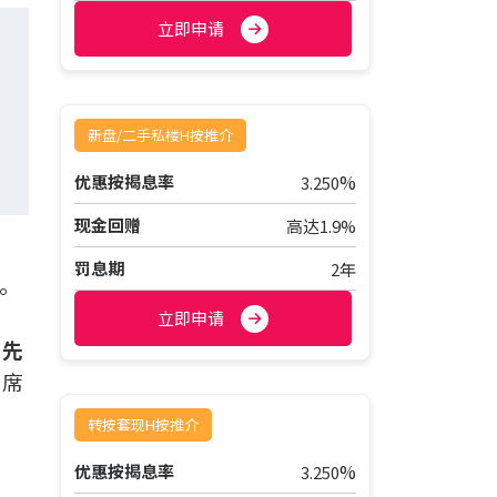
立即申请
新盘/二手私楼H按推介
%
优惠按揭息率
3.250
现金回赠
高达1.9%
岛
罚息期
2年
。
，
立即申请
阳先
出席
转按套现H按推介
」
%
优惠按揭息率
3.250