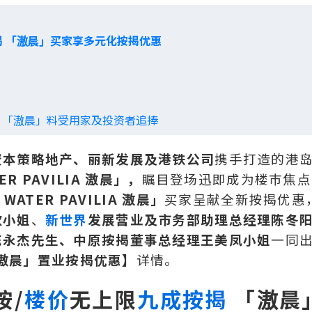
揭 「滶晨」买家享多元化按揭优惠
 「滶晨」料受用家及投资者追捧
资本策略地产、丽新发展及港铁公司
携手打造的港
ER PAVILIA 滶晨」，
瞩目登场迅即成为楼巿焦点
 WATER PAVILIA 滶晨」
买家呈献全新按揭优惠
欣小姐
、
新世界
发展营业及市务部助理总经理陈冬
陈永杰先生、中原按揭董事总经理王美凤小姐
一同
IA 滶晨」置业按揭优惠】
详情。
按/
楼价
无上限
九成按揭
「滶晨