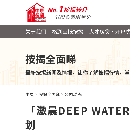
关于我们
格到至抵按揭
人才房贷・开户
按揭全面睇
最新按揭新闻及情报，让你了解按揭行情，掌
主页
>
按揭全面睇
>
公司动态
「滶晨DEEP WATE
划