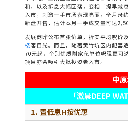
和，以及拆息大幅回落，变相「提早减
入市，刺激一手市场表现亮丽，全月录约2
新盘开售，估计本月一手成交量可达2,5
发展商昨公布首张价单，折实平均呎价
楼
客目光。而且，随著黄竹坑区内配套
70元起，个别优质附家私单位呎租更可达
项目亦会吸引大批投资者入市。
中原
「滶晨DEEP WA
1. 置低息H按优惠