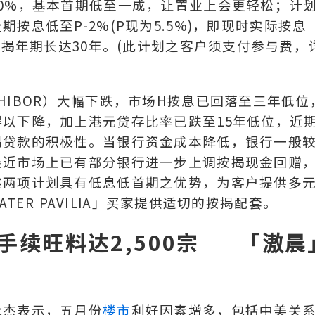
0%，基本首期低至一成，让置业上会更轻松；计
期按息低至P-2%(P现为5.5%)，即现时实际按息
按揭年期长达30年。(此计划之客户须支付参与费，
HIBOR）大幅下跌，市场H按息已回落至三年低位
以下降，加上港元贷存比率已跌至15年低位，近
揭贷款的积极性。当银行资金成本降低，银行一般
最近市场上已有部分银行进一步上调按揭现金回赠
述两项计划具有低息低首期之优势，为客户提供多
TER PAVILIA」买家提供适切的按揭配套。
手续旺料达2,500宗 「滶晨
永杰表示，五月份
楼市
利好因素增多，包括中美关