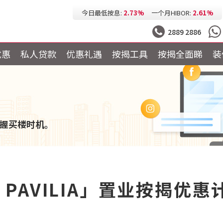
今日最低按息:
2.73%
一个月HIBOR:
2.61%
今日最低P按:
3.25%
今日最低H按:
3.25%
2889 2886
优惠
私人贷款
优惠礼遇
按揭工具
按揭全面睇
装
握买楼时机。
R PAVILIA」置业按揭优惠