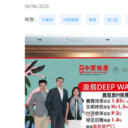
06/06/2025
标签：
王美凤
中原按揭
南岸
屯门区