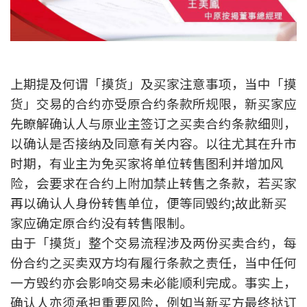
新盘优越按揭优惠
中原按揭标签优惠
上期提及何谓「摸货」及买家注意事项，当中「摸
推荐齐齐友赏
货」交易的合约亦受原合约条款所规限，新买家应
先瞭解确认人与原业主签订之买卖合约条款细则，
按揭工具
以确认是否接纳及同意有关内容。以往尤其在升市
按揭计算
时期，有业主为免买家将单位转售图利并增加风
险，会要求在合约上附加禁止转售之条款，若买家
转按计算
再以确认人身份转售单位，便等同毁约;故此新买
置业预算
家应确定原合约没有转售限制。
由于「摸货」整个交易流程涉及两份买卖合约，每
供款年期计算
份合约之买卖双方均有履行条款之责任，当中任何
一方毁约亦会影响交易未必能顺利完成。事实上，
工商铺按揭计算
确认人亦须承担重要风险，例如当新买方最终挞订