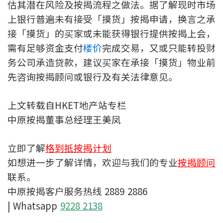
估其潜在风险及按揭流程之做法。据了解现时市场
按揭智库
上银行普遍未有接受「摸货」按揭申请，换言之承
接「摸货」的买家或未能获得银行提供按揭上会，
楼按专栏
需有足够资金支付
楼价
完成交易，又或只能转投财
务公司承造贷款，建议买家在承接「摸货」物业前
按揭百科
先咨询按揭顾问或银行及有关法律意见。
实时银行资讯
上文转载自HKET地产站专栏
装修·保险优惠
中原按揭董事总经理王美凤
免费装修转介服务
立即了解
格到抵按揭计划
装修设计专栏
如想进一步了解详情，欢迎与我们的专业
按揭顾问
联系。
火险、家居、宠物保险
中原按揭客户服务热线 2889 2886
| Whatsapp
9228 2138
保险资讯专栏