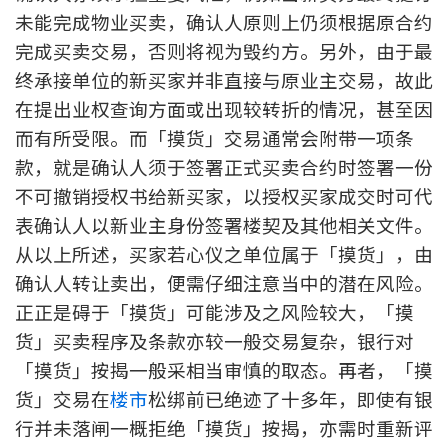
未能完成物业买卖，确认人原则上仍须根据原合约
印花税计算
完成买卖交易，否则将视为毁约方。另外，由于最
免费物业估价
终承接单位的新买家并非直接与原业主交易，故此
在提出业权查询方面或出现较转折的情况，甚至因
下载中心
而有所受限。而「摸货」交易通常会附带一项条
款，就是确认人须于签署正式买卖合约时签署一份
按揭全面睇
不可撤销授权书给新买家，以授权买家成交时可代
新闻/研究
表确认人以新业主身份签署楼契及其他相关文件。
从以上所述，买家若心仪之单位属于「摸货」，由
公司动态
确认人转让卖出，便需仔细注意当中的潜在风险。
正正是碍于「摸货」可能涉及之风险较大，「摸
按市新闻
货」买卖程序及条款亦较一般交易复杂，银行对
「摸货」按揭一般采相当审慎的取态。再者，「摸
统计数据库
货」交易在
楼市
松绑前已绝迹了十多年，即使有银
按揭快趣智识
行并未落闸一概拒绝「摸货」按揭，亦需时重新评