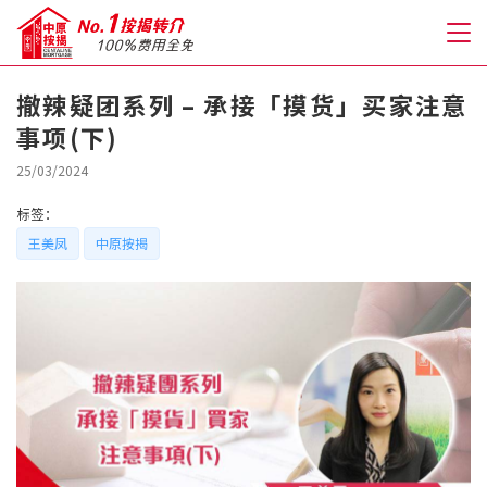
撤辣疑团系列 – 承接「摸货」买家注意
事项(下)
关于我们
25/03/2024
格到至抵按揭
标签：
王美凤
中原按揭
人才房贷・开户优惠
免费房贷转介服务
免费开户转介服务
私人贷款
优惠礼遇