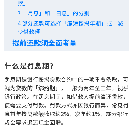
款」
印花税计算
3.「月息」和「日息」的分别
4.部分还款可选择「缩短按揭年期」或「减
免费物业估价
少供款额」
下载中心
提前还款须全面考量
按揭全面睇
什么是罚息期？
新闻/研究
罚息期是银行按揭贷款合约中的一项重要条款，可
公司动态
视为
贷款的「绑约期」
，一般为两年至三年，视乎
按市新闻
银行政策。在罚息期间，如借款人提前清还贷款，
便需要支付罚款。罚款方式亦因银行而异，常见罚
统计数据库
息首年按贷款额收取约2%，次年约1%，部分银行
或会要求退还现金回赠。
按揭快趣智识