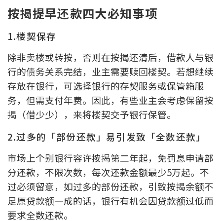
条款及细则
私隐政策声明
|
按揭提早还款四大必知事项
1.楼契保存
除非卖楼或转按，否则在按揭还清后，借款人与银
行的债务关系完结，业主需要赎回楼契。若想继续
存放在银行，可选择银行的存契服务或保管箱服
务，但需支付年费。因此，有些业主会考虑保留按
揭（借少少），来将楼契交予银行保管。
2.过多的「部份还款」易引发致「全数还款」
市场上个别银行容许按揭第二年起，免罚息申请部
分还款，不限次数，每次还款金额最少5万起。不
过必须留意，如过多的部份还款，引致按揭余额不
足原贷款额一成的话，银行有机会因贷款额过低而
要求全数还款。