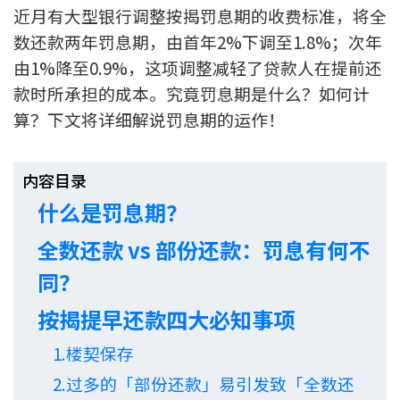
近月有大型银行调整按揭罚息期的收费标准，将全
新盘优越按揭优惠
数还款两年罚息期，由首年2%下调至1.8%；次年
由1%降至0.9%，这项调整减轻了贷款人在提前还
中原按揭标签优惠
款时所承担的成本。究竟罚息期是什么？如何计
推荐齐齐友赏
算？下文将详细解说罚息期的运作！
按揭工具
内容目录
按揭计算
什么是罚息期？
转按计算
全数还款 vs 部份还款：罚息有何不
同？
置业预算
按揭提早还款四大必知事项
供款年期计算
1.楼契保存
工商铺按揭计算
2.过多的「部份还款」易引发致「全数还