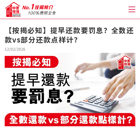
【按揭必知】提早还款要罚息？全数还
款vs部分还款点样计？
关于我们
12/02/2026
格到至抵按揭
人才房贷・开户优惠
免费房贷转介服务
免费开户转介服务
私人贷款
优惠礼遇