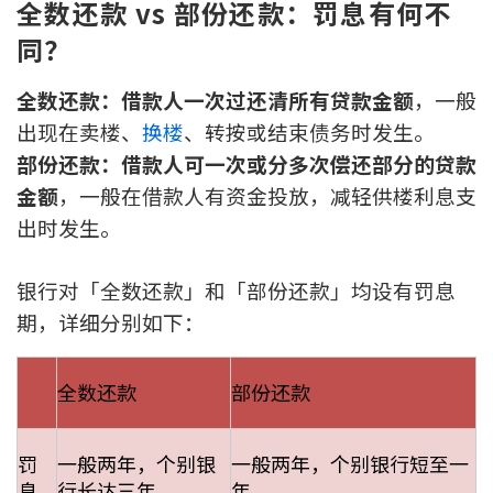
全数还款 vs 部份还款：罚息有何不
按揭智库
同？
楼按专栏
全数还款：借款人一次过还清所有贷款金额
，一般
出现在卖楼、
换楼
、转按或结束债务时发生。
按揭百科
部份还款：借款人可一次或分多次偿还部分的贷款
金额
，一般在借款人有资金投放，减轻供楼利息支
实时银行资讯
出时发生。
装修·保险优惠
银行对「全数还款」和「部份还款」均设有罚息
免费装修转介服务
期，详细分别如下：
装修设计专栏
全数还款
部份还款
火险、家居、宠物保险
罚
一般两年，个别银
一般两年，个别银行短至一
保险资讯专栏
息
行长达三年
年