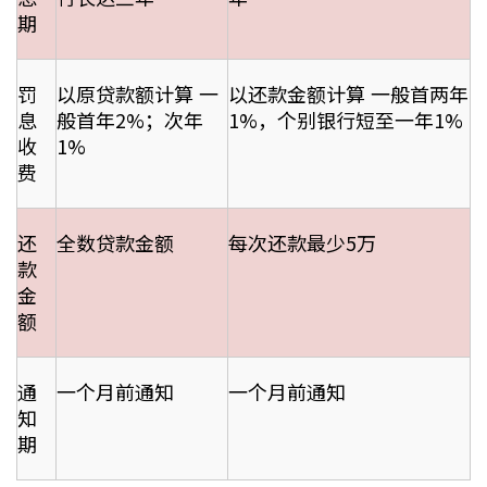
期
联络我们
联络方式
罚
以原贷款额计算 一
以还款金额计算 一般首两年
息
般首年2%；次年
1%，个别银行短至一年1%
网上申请按揭转介
收
1%
费
条款及细则
私隐政策
还
全数贷款金额
每次还款最少5万
款
金
繁
额
本网页所提供资料仅作参考用途。
若因错漏而引致任何不便或损失，中原按揭概不负责。
本网站采用无障碍网页设计，如有任何问题，可查询：
通
一个月前通知
一个月前通知
2889 2886 / cmb@mail.centanet.com
知
期
中原地产
|
网上搵楼
|
中原工商铺
© 2026 中原按揭经纪有限公司 Centaline Mortgage Broker Limited 版权所有