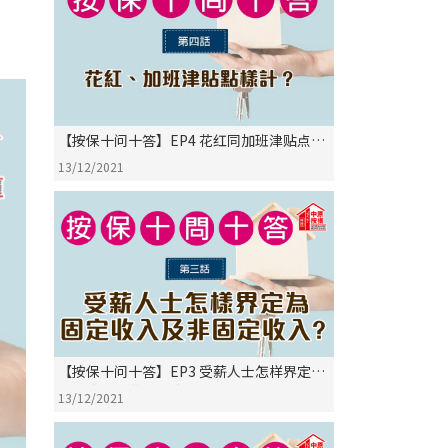
【按保十问十答】EP4 花红同加班津贴点样
计?
13/12/2021
【按保十问十答】EP3 受薪人士怎样界定为
固定收入及非固定收入?
13/12/2021