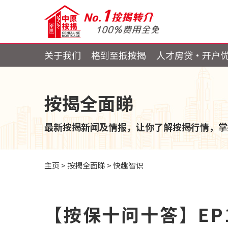
关于我们
格到至抵按揭
人才房贷・开户
按揭全面睇
最新按揭新闻及情报，让你了解按揭行情，掌
主页
>
按揭全面睇
>
快趣智识
【按保十问十答】EP