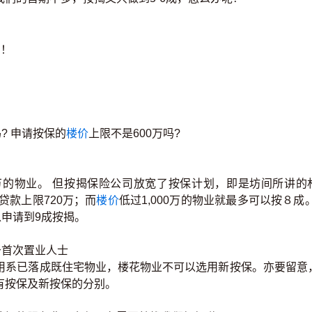
呢！
? 申请按保的
楼价
上限不是600万吗?
0万的物业。 但按揭保险公司放宽了按保计划，即是坊间所讲的
贷款上限720万；而
楼价
低过1,000万的物业就最多可以按８成。
以申请到9成按揭。
用于首次置业人士
用系已落成既住宅物业，楼花物业不可以选用新按保。亦要留意
有按保及新按保的分别。