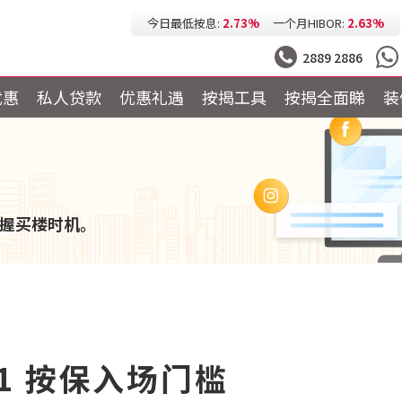
今日最低按息:
2.73%
一个月HIBOR:
2.63%
今日最低P按:
3.25%
今日最低H按:
3.25%
2889 2886
优惠
私人贷款
优惠礼遇
按揭工具
按揭全面睇
装
握买楼时机。
1 按保入场门槛