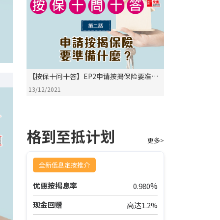
【按保十问十答】EP2申请按揭保险要准备
什么？
13/12/2021
格到至抵计划
更多>
全新低息定按推介
%
优惠按揭息率
0.980
现金回赠
高达1.2%