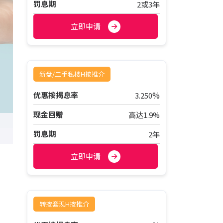
罚息期
2或3年
立即申请
新盘/二手私楼H按推介
%
优惠按揭息率
3.250
现金回赠
高达1.9%
罚息期
2年
立即申请
转按套现H按推介