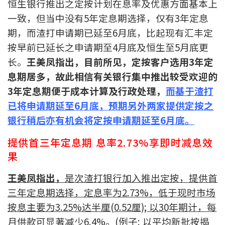
恒生银行推出之定按计划在息率及优惠方面基本上
一致，但当中没有5年定息期选择，仅有3年定息
期，而渣打申请期已延至6月底，比起现有汇丰定
按早前已延长之申请期至4月底及恒生至5月底更
长。
王美凤指出，目前所见，定按客户选用3年定
息期居多，故此相信有关银行集中推出较受欢迎的
3年定息期便于成本计算及行政处理，
而基于渣打
已将申请期延至6月底，预期另外两家提供定按之
银行稍后亦有机会将定按申请期延至6月底。
提供首三年定息期 息率2.73%享即时减息效
果
王美凤指出，
是次渣打银行加入推出定按，提供首
三年定息期选择，定息率为2.73%，低于现时市场
按息主要为3.25%达半厘(0.52厘); 以30年期计，每
月供款可显著减少6.4%。
(例子: 以平均新批按揭