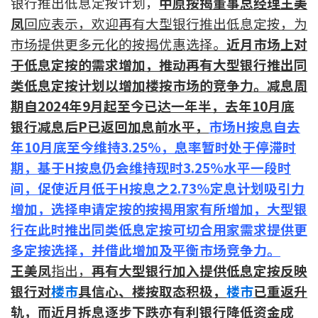
银行推出低息定按计划，
中原按揭董事总经理王美
印花税计算
凤
回应表示，欢迎再有大型银行推出低息定按，为
市场提供更多元化的按揭优惠选择。
近月市场上对
免费物业估价
于低息定按的需求增加，推动再有大型银行推出同
类低息定按计划以增加楼按市场的竞争力。减息周
下载中心
期自
2024
年
9
月起至今已达一年半，去年
10
月底
银行减息后
P
已返回加息前水平，
市场H按息自去
按揭全面睇
年10月底至今维持3.25%，息率暂时处于停滞时
新闻/研究
期，基于H按息仍会维持现时3.25%水平一段时
间，促使近月低于H按息之2.73%定息计划吸引力
公司动态
增加，选择申请定按的按揭用家有所增加，大型银
按市新闻
行在此时推出同类低息定按可切合用家需求提供更
多定按选择，并借此增加及平衡市场竞争力。
统计数据库
王美凤
指出，
再有大型银行加入提供低息定按反映
银行对
楼市
具信心、楼按取态积极，
楼市
已重返
升
按揭快趣智识
轨，而近月拆息逐步下跌亦有利银行降低资金成