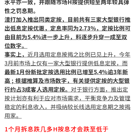
水平亦一致，并跟随市场
H
按提供短至两年较具弹
联络我们
性之罚息期。
渣打加入推出同类定按，目前共有三家大型银行推
联络方式
出低息定按优惠，定息率同为
2.73%
，定按比例可
网上申请按揭转介
由目前为
5.4%
进一步上升，料逐步升穿一成至双
位数字。
条款及细则
事实上，
近月选用定息按揭之比例已见上升，今年
3月前市场上仅有一家大型银行提供低息定按，而
私隐政策
最新1月份新批定按选用比例已增至5.4%逾3年新
高 ;
根据推算及市场数字，有关提供定按的大型银
繁
行约占3成客人选用定按。
对于银行方面，推出定
按计划亦有利于应对市场需求，平衡竞争力及管理
本网页所提供资料仅作参考用途。
若因错漏而引致任何不便或损失，中原按揭概不负责。
稳定的利息收入，并吸纳较长线选用定息期之按揭
本网站采用无障碍网页设计，如有任何问题，可查询：
2889 2886 / cmb@mail.centanet.com
用家。
中原地产
|
网上搵楼
|
中原工商铺
1个月拆息跌几多H按息才会跌至低于
© 2026 中原按揭经纪有限公司 Centaline Mortgage Broker Limited 版权所有