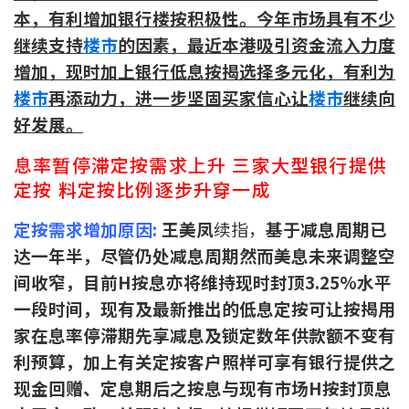
本，有利增加银行楼按积极性。今年市场具有不少
按揭智库
继续支持
楼市
的因素，最近本港吸引资金流入力度
楼按专栏
增加，现时加上银行低息按揭选择多元化，有利为
楼市
再添动力，进一步坚固买家信心让
楼市
继续向
按揭百科
好发展。
实时银行资讯
息率暂停滞定按需求上升 三家大型银行提供
定按 料定按比例逐步升穿一成
装修·保险优惠
定按需求增加原因
:
王美凤
续指，
基于减息周期已
免费装修转介服务
达一年半，尽管仍处减息周期然而美息未来调整空
间收窄，目前
H
按息亦将维持现时封顶
3.25%
水平
装修设计专栏
一段时间，现有及最新推出的低息定按可让按揭用
家在息率停滞期先享减息及锁定数年供款额不变有
火险、家居、宠物保险
利预算，加上有关定按客户照样可享有银行提供之
保险资讯专栏
现金回赠、定息期后之按息与现有市场
H
按封顶息