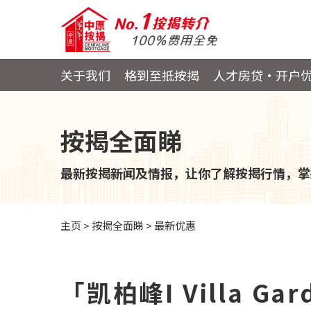
关于我们
格到至抵按揭
人才房贷・开户
按揭全面睇
最新按揭新闻及情报，让你了解按揭行情，掌
主页
>
按揭全面睇
>
最新优惠
「凯柏峰I Villa 