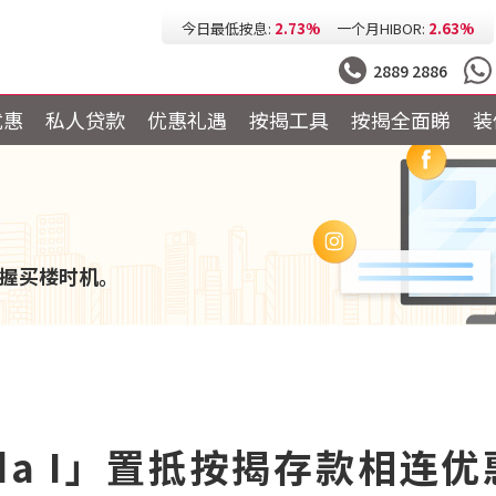
今日最低按息:
2.73%
一个月HIBOR:
2.63%
今日最低P按:
3.25%
今日最低H按:
3.25%
2889 2886
优惠
私人贷款
优惠礼遇
按揭工具
按揭全面睇
装
握买楼时机。
Garda I」置抵按揭存款相连优