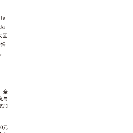
la
da
太区
按揭
】，
，全
息与
抗加
0元