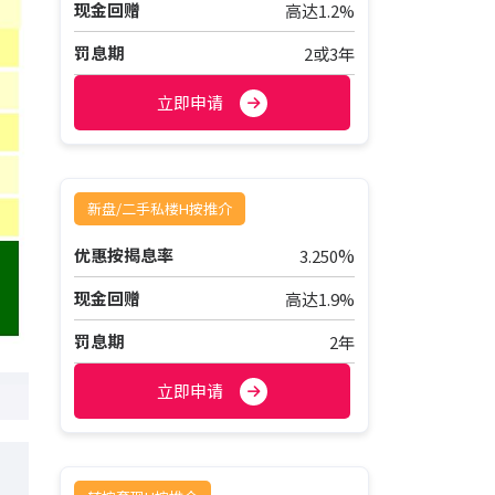
现金回赠
高达1.2%
罚息期
2或3年
立即申请
新盘/二手私楼H按推介
%
优惠按揭息率
3.250
现金回赠
高达1.9%
罚息期
2年
立即申请