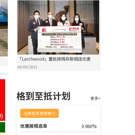
「Larchwood」置抵按揭存款相连优惠
08/09/2022
格到至抵计划
更多>
全新低息定按推介
%
优惠按揭息率
0.980