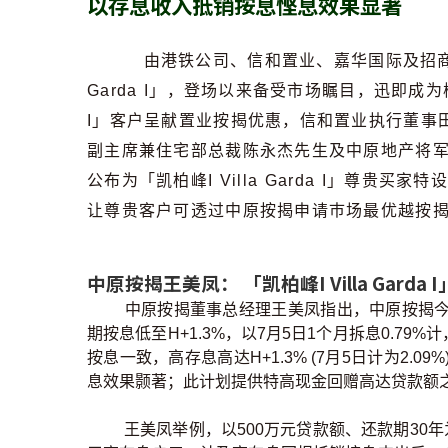
以存息收入抵销按息悭息效果显著
由港铁公司、信和置业、嘉华国际及招商局
Garda I」，登场以来备受市场瞩目，迅即成为楼
I」客户呈献置业按揭优惠，信和置业执行董事
副主席兼住宅部总裁陈永杰先生及中原地产将
公布为「凯柏峰I Villa Garda I」尊贵买家
让尊贵客户可透过中原按揭申请巿场最优越按
中原按揭王美凤： 「凯柏峰I Villa Gar
中原按揭董事总经理王美凤指出，中原按揭今次推出
期按息低至H+1.3%，以7月5日1个月拆息0.7
按息一致，高存息高达H+1.3% (7月5日计为2
息效果颢著；此计划提供特高现金回赠高达贷款额之1
王美凤举例，以500万元贷款额、还款期30年