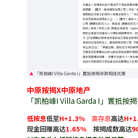
「凯柏峰I Villa Garda I」置抵按揭存款相连优惠
中原按揭X中原地产
「凯柏峰I Villa Garda I」置
低按息
低至
H+1.3%
高存息
高达
H+1
现金回赠高达
1.65%
按揭成数高达
9