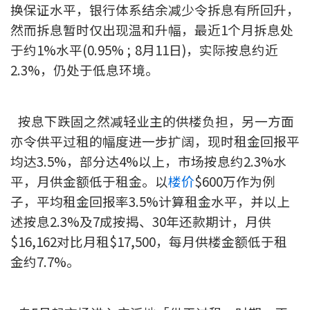
换保证水平，银行体系结余减少令拆息有所回升，
印花税计算
然而拆息暂时仅出现温和升幅，最近1个月拆息处
于约1%水平(0.95% ; 8月11日)，实际按息约近
免费物业估价
2.3%，仍处于低息环境。
下载中心
按息下跌固之然减轻业主的供楼负担，另一方面
按揭全面睇
亦令供平过租的幅度进一步扩阔，现时租金回报平
新闻/研究
均达3.5%，部分达4%以上，市场按息约2.3%水
平，月供金额低于租金。以
楼价
$600万作为例
公司动态
子，平均租金回报率3.5%计算租金水平，并以上
述按息2.3%及7成按揭、30年还款期计，月供
按市新闻
$16,162对比月租$17,500，每月供楼金额低于租
统计数据库
金约7.7%。
按揭快趣智识