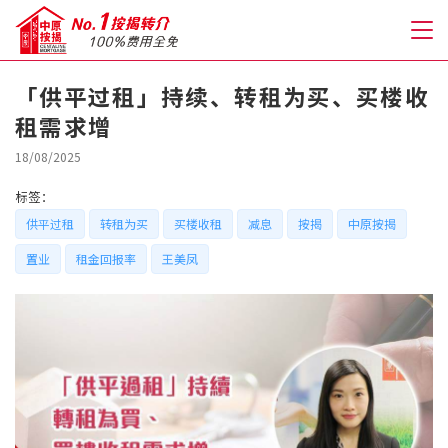
「供平过租」持续、转租为买、买楼收
租需求增
关于我们
18/08/2025
格到至抵按揭
标签：
供平过租
转租为买
买楼收租
减息
按揭
中原按揭
人才房贷・开户优惠
置业
租金回报率
王美凤
免费房贷转介服务
免费开户转介服务
私人贷款
优惠礼遇