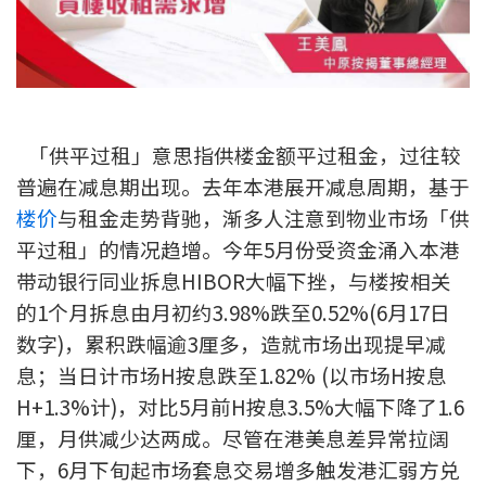
新盘优越按揭优惠
中原按揭标签优惠
推荐齐齐友赏
「供平过租」意思指供楼金额平过租金，过往较
普遍在减息期出现。去年本港展开减息周期，基于
按揭工具
楼价
与租金走势背驰，渐多人注意到物业市场「供
按揭计算
平过租」的情况趋增。今年5月份受资金涌入本港
带动银行同业拆息HIBOR大幅下挫，与楼按相关
转按计算
的1个月拆息由月初约3.98%跌至0.52%(6月17日
数字)，累积跌幅逾3厘多，造就市场出现提早减
置业预算
息；当日计市场H按息跌至1.82% (以市场H按息
供款年期计算
H+1.3%计)，对比5月前H按息3.5%大幅下降了1.6
厘，月供减少达两成。尽管在港美息差异常拉阔
工商铺按揭计算
下，6月下旬起市场套息交易增多触发港汇弱方兑