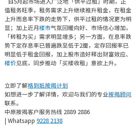
自5月起市场进入广泛地「供平过租」时期，正
按揭智库
值租务旺季，租务需求上升继续推升租金，在租金
上升而息率下跌的走势下，供平过租的情况更为明
楼按专栏
显；加上近月
楼市
气氛回暖向好、市场信心增加，
「转租为买」需求明显增多；另一方面，在息率跌
按揭百科
势下定存息率已普遍跌至低于2厘，定存回报率已
明显低于租金回报，加上股市造好释出财富效应、
实时银行资讯
楼价
见底，同步推动「买楼收租」意欲上升。
装修·保险优惠
免费装修转介服务
立即了解
格到抵按揭计划
如想进一步了解详情，欢迎与我们的专业
按揭顾问
装修设计专栏
联系。
中原按揭客户服务热线 2889 2886
火险、家居、宠物保险
| Whatsapp
9228 2138
保险资讯专栏