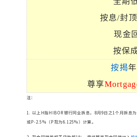
全期
按息
/
封
现金
按保
按揭
年
尊享
Mortgag
注：
1. 以上H指HIBOR银行同业拆息，8月9日之1个月拆息为4
或P-2.5%（P现为6.125%）计算。