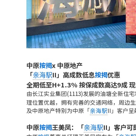
中原
按揭
x 中原地产
「
II」高成数低息
按揭
优惠
亲海駅
全期低至H+1.3% 按保成数高达9成 
由长江实业集团(1113)发展的油塘全新住
理位置优越，拥有完善的交通网络，周边生
及中原地产特别为中原「
II」客户
亲海駅
中原
按揭
王美凤：「
II」客户
亲海駅