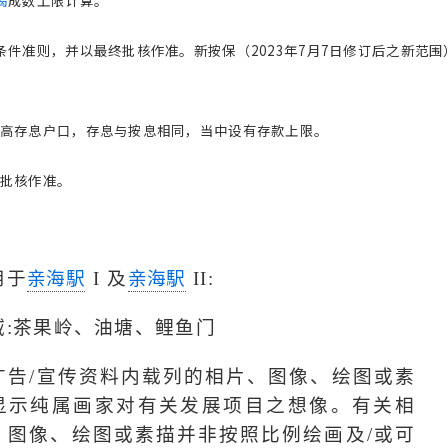
揭
成数上限计算。
条件准则，并以最终批核作准。新按保（2023年7月7日修订后之新范围
高存息户口，存息与按息相同，当中设有存款上限。
终批核作准。
用于
亲海駅
I
及
亲海駅
II:
域
:
茶果岭、油塘、鲤鱼门
广告
/
宣传资料内载列的相片、图像、绘图或素
显示纯属画家对有关发展项目之想像。有关相
、图像、绘图或素描并非按照比例绘画及
/
或可