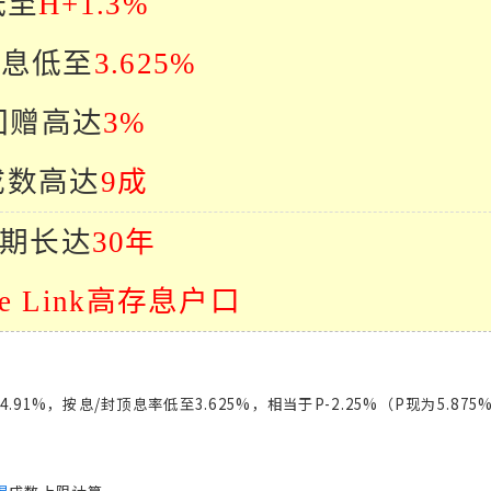
低至
H+1.3%
顶息
低至
3.625%
回赠
高达
3%
成数
高达
9
成
期
长达
30
年
e Link
高存息户口
.91%，按息/封顶息率低至3.625%，相当于P-2.25%（P现为5.875