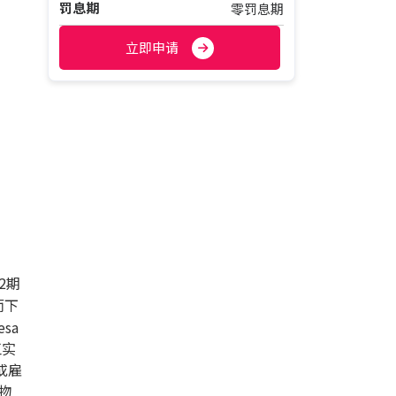
罚息期
零罚息期
立即申请
2期
而下
sa
长江实
或雇
物