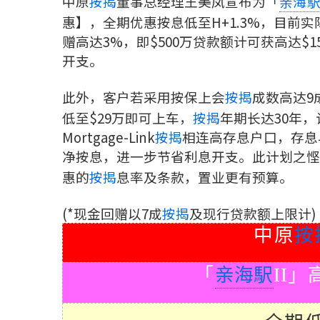
中原
按揭
董事总经理王美凤宣布为「
亲海
惠】，全期优惠按息低至H+1.3%，目前实
赠高达3%，即$500万贷款额计可获高达
开支。
此外，客户若采用按保上会
按揭
成数高达9
低至$29万即可上车，
按揭
年期长达30年
Mortgage-Link
按揭
相连高存息户口，存息
净按息，进一步节省利息开支。此计划之悭
惠的
按揭
息率及条款，置业更有预算。
(*现金回赠以7成
按揭
及现行贷款额上限计)
中原
按
「
亲海駅
II
」