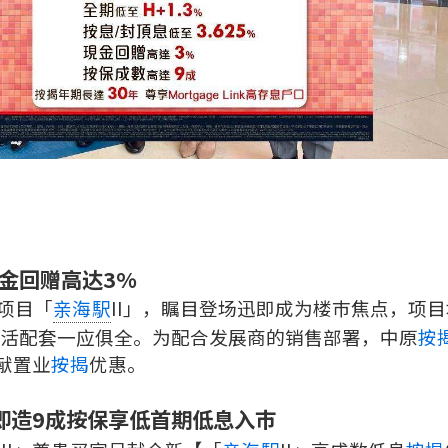
现金回赠高达3%
宅项目「
II」，瞩目登场迅即成为楼巿焦点，项目
亲海駅
活配套一应俱全。为配合发展商的销售部署，中原
按
呈献置业
按揭
优惠。
可即造9成按保享低首期低息入巿