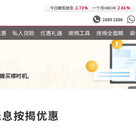
今日最低按息:
2.73%
一个月HIBOR:
2.61%
今日最低P按:
3.25%
今日最低H按:
3.25%
2889 2886
优惠
私人贷款
优惠礼遇
按揭工具
按揭全面睇
装
握买楼时机。
低息按揭优惠