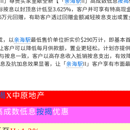
II」尊贵买家呈献全新【「
II」高成数低息
按揭
駅
亲海駅
际按息以封顶息计低至3.625%，客户并可享有特高现
$15万元回赠，有助客户透过回赠金额减轻按息支出或置
成，以
最低售价单位折实价$290万计，即基本
亲海駅
，让客户可以降低每月供款额，置业更轻松。计划亦提
与按息一致，客户以高存息收入抵销按息支出，有效
息及抗加息效果显著，让「
II」客户享有巿面
亲海駅
揭
X
中原地产
高成数低息
按揭
优惠