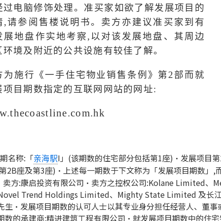
经过电脑修饰处理。准买家如欲了解发展项目的
情
,
请参阅售楼说明书。卖方亦建议准买家到有
发展地盘作实地考察
,
以对该发展地盘、其周边
区环境及附近的公共设施有较佳了解。
方为施行《一手住宅物业销售条例》第
2
部而就
展项目期数指定的互联网网站的网址
:
.thecoastline.com.hk
期名称:「
I」(该期数的住宅部分包括第1座)‧发展项目第
亲海駅
、第2B座及第3座)‧上述每一期数于下文称为「发展项目期数」,
:康启投资有限公司‧卖方之控权公司:Kolane Limited、Me
、Novel Trend Holdings Limited、Mighty State Limited 及
业先生‧发展项目期数的认可人士以其专业身分担任经营人、董事
期数的承建商:精进建筑工程有限公司‧就发展项目期数中的住宅