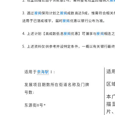
2. 现金回赠若超于贷款额1%，需将整笔现金回赠纳入
按
3. 透过
按揭
保险计划之
按揭
成数高达9成，惟需符合相关
适用于已落成楼宇，届时
按揭
优惠以银行公布为准。
4. 上述计划【高成数低息
按揭
优惠】可兼享与
按揭
相连之
5. 上述资料仅供参考并设特定条件，一概以有关银行最
适
适用于
亲海駅
I :
区
发展项目期数所在街道名称及门牌
号数
:
本
描
东源街
8
号
*
片