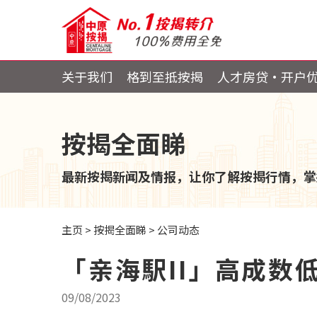
关于我们
格到至抵按揭
人才房贷・开户
按揭全面睇
最新按揭新闻及情报，让你了解按揭行情，掌
主页
>
按揭全面睇
>
公司动态
「亲海駅II」高成数
09/08/2023