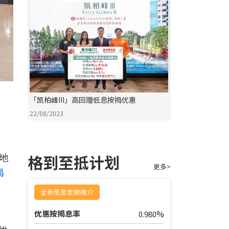
「凯柏峰III」高回赠低息按揭优惠
22/08/2023
地
格到至抵计划
更多>
揭
全新低息定按推介
%
优惠按揭息率
0.980