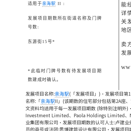
适用于
亲海駅
II :
能
详
发展项目期数所在街道名称及门牌
关
号数
:
地
东源街
15
号
*
卖
发
www
*
此临时门牌号数有待发展项目期
数建成时确认。
发展项目名称:
(「发展项目」)‧发展项目第1
亲海駅
名称:「
II」(该期数的住宅部分包括第2A座
亲海駅
文资料均适用于每一发展项目期数 (除特别注明外)‧卖方
Investment Limited、Paola Holdings Limited
业集团有限公司‧发展项目期数的认可人士:卢建
员的商号或法团:思博建筑设计有限公司‧发展项目