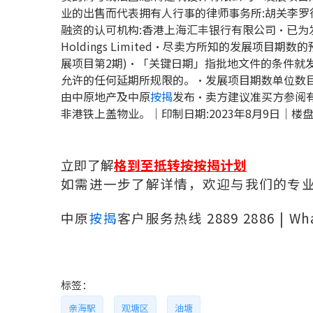
业的出售而代表拥有人行事的律师事务所:胡关李
融资的认可机构:香港上海汇丰银行有限公司‧已为发展项目期
Holdings Limited‧尽卖方所知的发展项目期数的
展项目第2期)‧「关键日期」指批地文件的条件就
允许的任何延期所规限的。‧发展项目期数单位数目:22
由中原地产及中原
按揭
发布‧卖方建议准买方参阅
非港铁上盖物业。｜印制日期:2023年8月9日｜楼盘
立即了解
格到至抵转按按揭计划
如需进一步了解详情，欢迎与我们的专
中原
按揭
客户服务热线 2889 2886 | Wh
标签：
亲海駅
观塘区
油塘