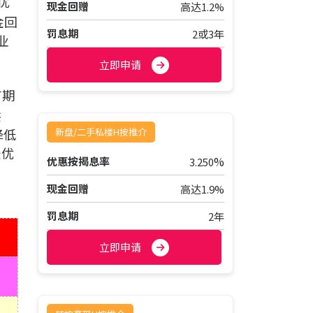
优
现金回赠
高达1.2%
金回
罚息期
2或3年
业
立即申请
首期
供
降低
新盘/二手私楼H按推介
最优
%
优惠按揭息率
3.250
现金回赠
高达1.9%
罚息期
2年
立即申请