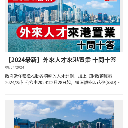
私人貸款
優惠禮遇
新盤優越按揭優惠
中原按揭標籤優惠
【2024最新】外來人才來港置業 十問十答
推薦齊齊友賞
08/04/2024
政府近年積極推動各項輸入人才計劃，加上《財政預算案
2024/25》公佈由2024年2月28日起，撤消額外印花稅(SSD)、
按揭工具
買家印花稅(BSD)及新住宅印花稅(NRSD)，金管局亦同時宣佈
放寬按揭成數及...
按揭計算
轉按計算