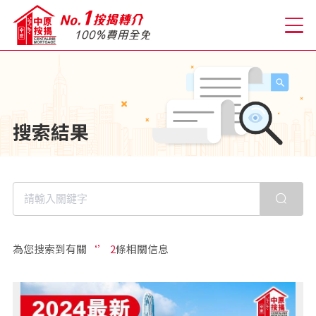
關於我們
搜索結果
格到至抵按揭
人才房貸・開戶優惠
免費房貸轉介服務
為您搜索到有關
‘’ 2
條相關信息
免費開戶轉介服務