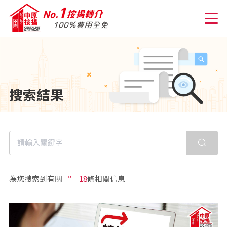
關於我們
搜索結果
格到至抵按揭
人才房貸・開戶優惠
免費房貸轉介服務
為您搜索到有關
‘’ 18
條相關信息
免費開戶轉介服務