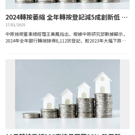
實時銀行資訊
2024轉按萎縮 全年轉按登記減5成創新低 中
裝修·保險優惠
銀三連冠
27/01/2025
中原按揭董事總經理王美鳳指出，根據中原研究部數據顯示，
免費裝修轉介服務
2024年全年銀行轉按錄得8,112宗登記，較2023年大幅下跌五
成，創自2010年有紀錄以來最低水平。王美鳳指出，去年轉按
市場大幅萎縮，主因是轉...
裝修設計專欄
火險、家居、寵物保險
保險資訊專欄
聯絡我們
聯絡方法