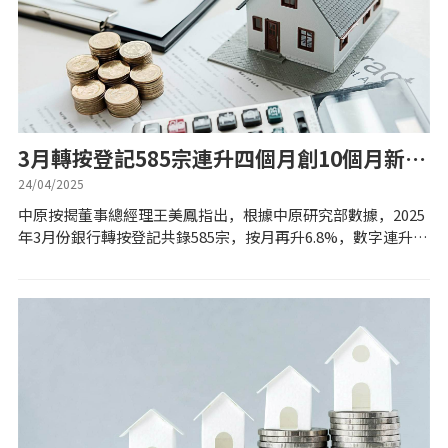
置業預算
供款年期計算
工商舖按揭計算
3月轉按登記585宗連升四個月創10個月新高
仍處低水平
24/04/2025
印花稅計算
中原按揭董事總經理王美鳳指出，根據中原研究部數據，2025
年3月份銀行轉按登記共錄585宗，按月再升6.8%，數字連升四
免費物業估價
個月，創10個月新高，但仍屬較低水平。今年首季累計錄得
1,673宗轉按登記，按季...
下載中心
按揭全面睇
新聞/研究