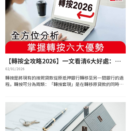
私人貸款
優惠禮遇
新盤優越按揭優惠
中原按揭標籤優惠
【轉按全攻略2026】一文看清6大好處：盡
賺回贈、輕鬆套現慳高息
推薦齊齊友賞
02/01/2026
轉按是將現有的按揭貸款從原抵押銀行轉移至另一間銀行的過
程。轉按可分為兩類：「轉按套現」是在轉移原貸款的同時，
按揭工具
利用物業增值再借取額外資金；「平手轉按」僅轉移原貸款的
餘額，這兩種方式都是市場上常見的轉按選...
按揭計算
轉按計算