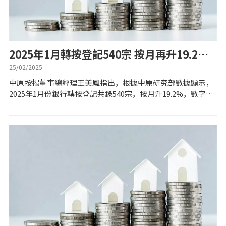
公司動態
按市新聞
2025年1月轉按登記540宗 按月再升19.2%
創半年新高
25/02/2025
統計數據庫
中原按揭董事總經理王美鳳指出，根據中原研究部數據顯示，
2025年1月份銀行轉按登記共錄540宗，按月升19.2%，數字連
升兩個月，創6個月新高。 王美鳳表示，2024年第4季轉按申請
按揭快趣智識
量從低位回升，根據...
按揭智庫
樓按專欄
按揭百科