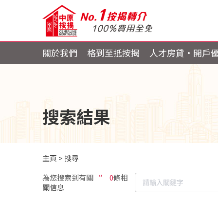
關於我們
格到至抵按揭
人才房貸・開戶
搜索結果
主頁
>
搜尋
為您搜索到有關
‘’ 0
條相
關信息