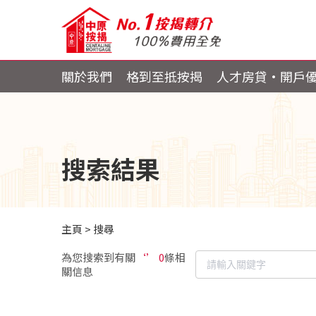
關於我們
格到至抵按揭
人才房貸・開戶
搜索結果
主頁
>
搜尋
為您搜索到有關
‘’ 0
條相
關信息