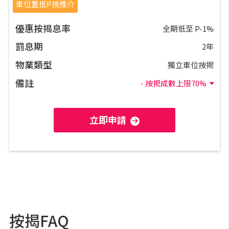
私人貸款
車位置抵P按推介
優惠按揭息率
全期低至 P-1%
優惠禮遇
罰息期
2年
新盤優越按揭優惠
物業類型
獨立車位按揭
備註
- 按揭成數上限70%
中原按揭標籤優惠
推薦齊齊友賞
立即申請
按揭工具
按揭計算
轉按計算
按揭FAQ