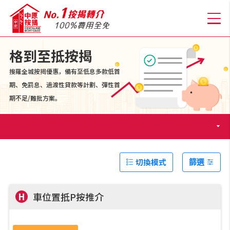
格到至抵按揭
搜羅全城按揭優惠，備有至低息多款低首
關於我們
期、免罰息、過渡性貸款等計劃、彈性首
期不足/難批方案。
格到至抵按揭
人才房貸・開戶優惠
切換模式
篩選
免費房貸轉介服務
H
車位置抵P按推介
免費開戶轉介服務