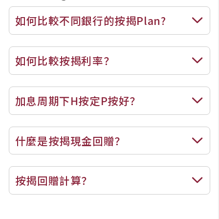
置業預算
如何比較不同銀行的按揭Plan?
供款年期計算
如何比較按揭利率？
工商舖按揭計算
印花稅計算
加息周期下H按定P按好？
免費物業估價
什麼是按揭現金回贈？
下載中心
按揭回贈計算？
按揭全面睇
新聞/研究