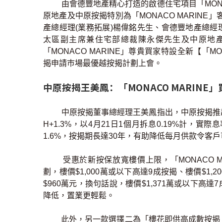
由會德豐地產精心打造的啟德住宅項目「MONA
原地產及中原按揭特別為「MONACO MARIN
產總經理(業務拓展)楊偉銘先生、會德豐地產總經
太區副主席兼住宅部總裁陳永傑先生及中原地
「MONACO MARINE」尊貴買家特設全新【「
揭申請巿場最優越按揭計劃上會。
中原按揭王美鳳：「MONACO MARIN
中原按揭董事總經理王美鳳指出，中原按揭推出的
H+1.3%，以4月21日1個月拆息0.19%計，
1.6%，按揭期長達30年，有助降低每月供款令客
受惠於新按保放寬樓價上限，「MONACO M
劃，樓價$1,000萬或以下高達9成按揭、樓價$1,
$960萬元，換句話說，樓價$1,371萬或以下高
降低，置業更輕鬆。
此外，另一款選擇二為「樓花即供高成數按揭」#