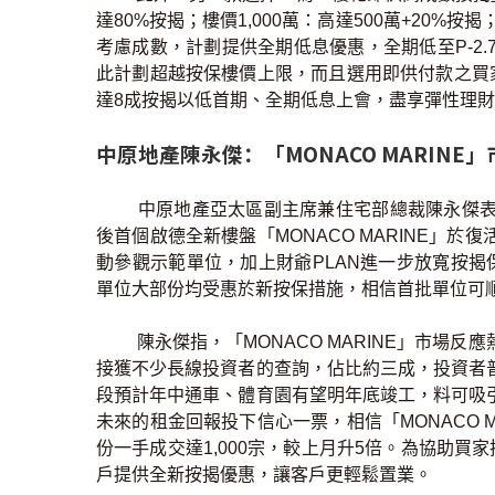
達80%按揭；樓價1,000萬：高達500萬+20%按揭
考慮成數，計劃提供全期低息優惠，全期低至P-2.7
此計劃超越按保樓價上限，而且選用即供付款之買家亦
達8成按揭以低首期、全期低息上會，盡享彈性理
中原地產陳永傑：「MONACO MARINE
中原地產亞太區副主席兼住宅部總裁陳永傑表
後首個啟德全新樓盤「MONACO MARINE」
動參觀示範單位，加上財爺PLAN進一步放寬按揭保
單位大部份均受惠於新按保措施，相信首批單位可
陳永傑指，「MONACO MARINE」市場
接獲不少長線投資者的查詢，佔比約三成，投資者
段預計年中通車、體育園有望明年底竣工，料可吸
未來的租金回報投下信心一票，相信「MONACO 
份一手成交達1,000宗，較上月升5倍。為協助買家
戶提供全新按揭優惠，讓客戶更輕鬆置業。