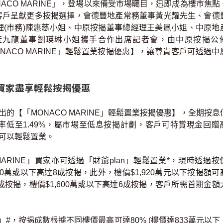
CO MARINE」，登場以來備受市場矚目，迅即成為樓巿焦點
E」客戶呈獻更多按揭選擇，會德豐地產常務董事黃光耀先生、會德
理(市務)陳惠慈小姐、中原按揭董事總經理王美鳳小姐、中原地
產九龍董事劉瑛琳小姐攜手合作出席記者會，由中原按揭公
MONACO MARINE」輕鬆置業按揭優惠】，讓尊貴客戶可透過中
E」買家盡享輕鬆按揭優惠
【「MONACO MARINE」輕鬆置業按揭優惠】，全期按息
實際息率低至1.49%，屬市場至低息按揭計劃，客戶可特賞現金回贈
戶可以輕鬆置業。
ARINE」買家亦可透過「財爺plan」輕鬆置業*，現時透過按
200萬或以下高達8成按揭，此外，樓價$1,920萬元以下按揭額可
達7成按揭，樓價$1,600萬或以下高達6成按揭，客戶所需首期金額
，按揭成數根據不同樓價最高可達80% (樓價達833萬元以下