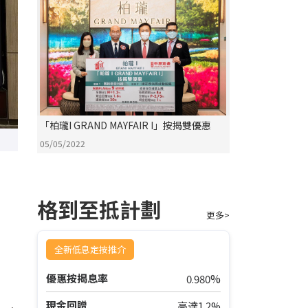
「柏瓏I GRAND MAYFAIR I」按揭雙優惠
05/05/2022
格到至抵計劃
更多>
全新低息定按推介
%
優惠按揭息率
0.980
現金回贈
高達1.2%