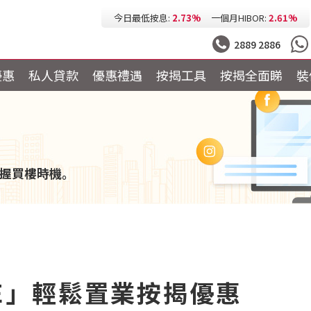
今日最低按息:
2.73%
一個月HIBOR:
2.61%
今日最低P按:
3.25%
今日最低H按:
3.25%
2889 2886
優惠
私人貸款
優惠禮遇
按揭工具
按揭全面睇
裝
握買樓時機。
INE」輕鬆置業按揭優惠