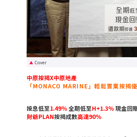
Cover
中原按揭X中原地產
「MONACO MARINE」輕鬆置業按揭
按息低至
1.49%
全期低至
H+1.3%
現金回
財爺PLAN
按揭成數
高達90%