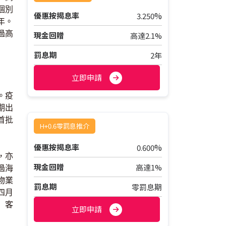
會個別
%
優惠按揭息率
3.250
年。
過高
現金回贈
高達2.1%
罰息期
2年
立即申請
。疫
期出
首批
H+0.6零罰息推介
%
優惠按揭息率
0.600
，亦
現金回贈
高達1%
過海
物業
罰息期
零罰息期
四月
」客
立即申請