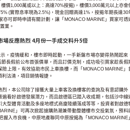
；樓價1,000萬或以上：高達70%按揭)，樓價3,000萬元以上亦
5% (實際息率現為2.5%)，現金回贈高達1%，按揭年期長達30
可即時申請有關計劃，讓「MONACO MARINE」買家可透
財置業。
」市場反應熱烈 4月份一手成交料升5倍
示，疫情緩和，樓市即時起動，一手新盤市場亦變得熱鬧起來
於復活節長假前公布首張價單，而且訂價克制，成功吸引買家趁長假
險上限，有效協助市民上車換樓，而「MONACO MARINE」
順利沽清，項目銷情報捷。
反應熱烈，本公司除了接獲大量上車客及換樓客的查詢及有意認購外
普遍看好啟德發展潛力，而且啟德區已踏入收成期，包括沙中線
引大型體育活動及多座地標式商廈陸續落成等等，投資者對啟德
MARINE」可再次掀起搶購熱潮兼帶動整體樓市交投氣氛，預料
把握入市良機，中原地產聯同中原按揭為「MONACO MARINE