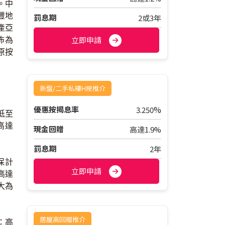
。中
豐地
罰息期
2或3年
產亞
立即申請
佈為
原按
新盤/二手私樓H按推介
%
優惠按揭息率
3.250
低至
高達
現金回贈
高達1.9%
罰息期
2年
保計
立即申請
高達
大為
居屋高回贈推介
：高