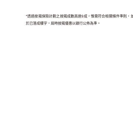
*透過按揭保險計劃之按揭成數高達9成，惟需符合相關條件準則，並以
於已落成樓宇，屆時按揭優惠以銀行公佈為準。