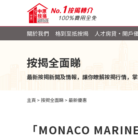
關於我們
格到至抵按揭
人才房貸・開戶
按揭全面睇
最新按揭新聞及情報，讓你瞭解按揭行情，掌
主頁
>
按揭全面睇
>
最新優惠
「MONACO MAR