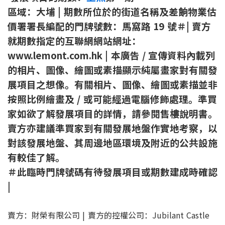
區域：大埔 | 期數所位於的街道名稱及差餉物業估
價署署長編配的門牌號數：馬窩路 19 號＃| 賣方
就期數指定的互聯網網站網址：
www.lemont.com.hk | 本廣告 / 宣傳資料內載列
的相片、圖像、繪圖或素描顯⽰純屬畫家對有關發
展項目之想像。有關相片、圖像、繪圖或素描並非
按照比例繪畫及 / 或可能經過電腦修飾處理。準買
家如欲了解發展項目的詳情，請參閱售樓說明書。
賣方亦建議準買家到有關發展地盤作實地考察，以
對該發展地盤、其周邊地區環境及附近的公共設施
有較佳了解。
＃此臨時門牌號碼有待發展項目或期數建成時確認
|
賣方：財榮有限公司 | 賣方的控權公司：Jubilant Castle