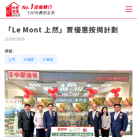
「Le Mont 上然」置優惠按揭計劃
關於我們
12/03/2025
標籤：
格到至抵按揭
上然
大埔區
大埔墟
人才房貸・開戶優惠
免費房貸轉介服務
免費開戶轉介服務
私人貸款
優惠禮遇