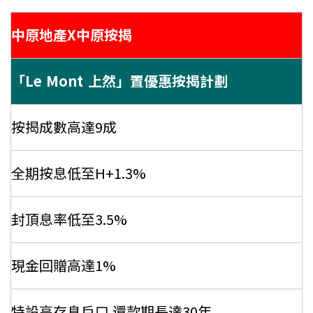
條款及細則
私隱政策聲明
|
中原地產X中原按揭
「Le Mont 上然」置優惠按揭計劃
按揭成數高達9成
全期按息低至H+1.3%
封頂息率低至3.5%
現金回贈高達1%
特設高存息戶口 還款期長達30年