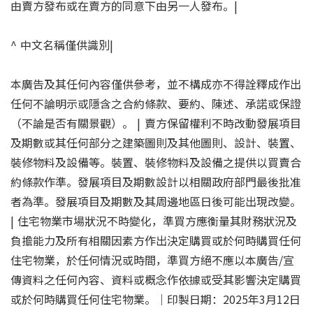
由賣方發布或在賣方的同意下由另一人發布。|
^ 中文名稱僅供識別|
本廣告及其任何內容僅供參考，並不構成亦不得詮釋成作出
任何不論明示或隱含之合約條款、要約、陳述、承諾或保證
（不論是否有關景觀）。 | 賣方保留權利不時改動發展項目
及期數或其任何部分之建築圖則及其他圖則、設計、裝置、
裝修物料及設備等。裝置、裝修物料及設備之提供以買賣合
約條款作準。發展項目及期數設計以相關政府部門最後批准
者為準。發展項目及期數及其周邊地區日後可能出現改變。
| 住宅物業市場狀況不時變化，準買方應衡量其財務狀況及
負擔能力及所有相關因素方作出決定購買或於何時購買任何
住宅物業，於任何情況或時間，準買方絕不應以本廣告/宣
傳資料之任何內容、資料或概念作依據或受其影響決定購買
或於何時購買任何住宅物業。｜印製日期：2025年3月12日