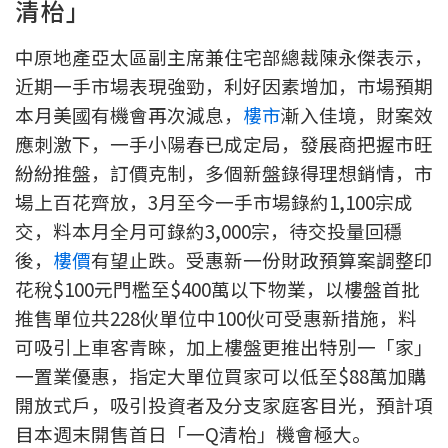
清枱」
聯絡我們
中原地產亞太區副主席兼住宅部總裁陳永傑表示，
聯絡方法
近期一手市場表現強勁，利好因素增加，市場預期
網上申請按揭轉介
本月美國有機會再次減息，
樓市
漸入佳境，財案效
應刺激下，一手小陽春已成定局，發展商把握市旺
條款及細則
紛紛推盤，訂價克制，多個新盤錄得理想銷情，市
場上百花齊放，3月至今一手市場錄約1,100宗成
私隱政策
交，料本月全月可錄約3,000宗，待交投量回穩
後，
樓價
有望止跌。受惠新一份財政預算案調整印
简
花稅$100元門檻至$400萬以下物業，以樓盤首批
推售單位共228伙單位中100伙可受惠新措施，料
本網頁所提供資料僅作參考用途。
若因錯漏而引致任何不便或損失，中原按揭概不負責。
可吸引上車客青睞，加上樓盤更推出特別一「家」
本網站採用無障礙網頁設計，如有任何問題，可查詢：
一置業優惠，指定大單位買家可以低至$88萬加購
2889 2886 / cmb@mail.centanet.com
開放式戶，吸引投資者及分支家庭客目光，預計項
中原地產
|
網上搵樓
|
中原工商舖
目本週末開售首日「一Q清枱」機會極大。
© 2026 中原按揭經紀有限公司 Centaline Mortgage Broker Limited 版權所有