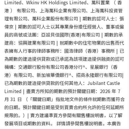
Limited、Wkinv HK Holdings Limited、萬科置業 （ 香
港 ） 有限公司、上海萬科企業有限公司、上海萬科投資管
理有限公司、萬科企業股份有限公司 | 期數的認可人士：張
偉京 | 期數的認可人士以其專業身份擔任經營人、董事或僱
員的商號或法團：亞設貝佳國際(香港)有限公司 | 期數的承
建商：協興建業有限公司 | 就期數中的住宅物業的出售而代
表擁有人行事的律師事務所：國浩律師（香港）事務所 | 已
為期數的建造提供貸款或已承諾為該項建造提供融資的認可
機構：交通銀行股份有限公司香港分行^、星展銀行（香
港）有限公司、新加坡華僑銀行^、招商永隆銀行有限公司|
已為期數的建造提供貸款的任何其他人：Jubilant Castle
Limited | 盡賣方所知的期數的預計關鍵日期：2026 年 7
月 31 日 （「關鍵日期」指批地文件的條件就期數而獲符合
的日期。預計關鍵日期是受到買賣合約所允許的任何延期所
規限的。）| 賣方建議準買方參閱有關售樓說明書，以了解
發展項目或期數的資料。 詳情請參閱售樓說明書。本廣告