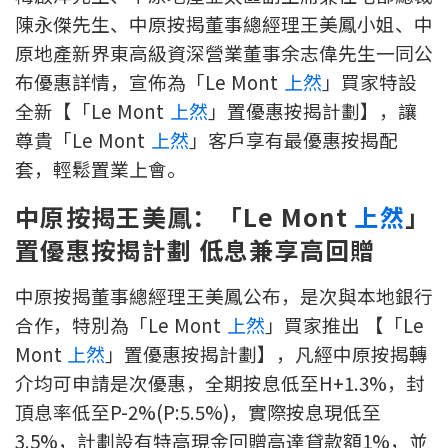
陳永傑先生、中原按揭董事總經理王美鳳小姐、中
印花稅計算
原地產新界東高級資深營業董事余志偉先生一同公
免費物業估價
布優惠詳情，宣佈為「Le Mont
上然
」買家特設
全新【「Le Mont
上然
」置優惠按揭計劃】，讓
下載中心
尊貴「Le Mont
上然
」客戶享有最優惠按揭配
套，輕鬆置業上會。
按揭全面睇
中原按揭王美鳳：「Le Mont
上然
」
新聞/研究
置優惠按揭計劃 低息兼享高回贈
公司動態
中原按揭董事總經理王美鳳公布，是次與本地銀行
按市新聞
合作，特別為「Le Mont
上然
」買家推出 【「Le
Mont
上然
」置優惠按揭計劃】，凡經中原按揭轉
統計數據庫
介均可申請是次優惠，全期按息低至H+1.3%，封
頂息率低至P-2%(P:5.5%)，實際按息現低至
按揭快趣智識
3.5%，計劃設有特高現金回贈高達貸款額1%，並