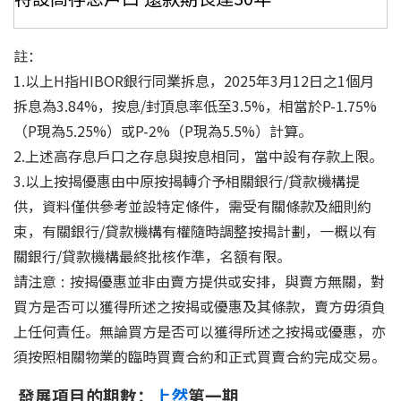
註：
1.以上H指HIBOR銀行同業拆息，2025年3月12日之1個月
拆息為3.84%，按息/封頂息率低至3.5%，相當於P-1.75%
（P現為5.25%）或P-2%（P現為5.5%）計算。
2.上述高存息戶口之存息與按息相同，當中設有存款上限。
3.以上按揭優惠由中原按揭轉介予相關銀行/貸款機構提
供，資料僅供參考並設特定條件，需受有關條款及細則約
束，有關銀行/貸款機構有權隨時調整按揭計劃，一概以有
關銀行/貸款機構最終批核作準，名額有限。
請注意 : 按揭優惠並非由賣方提供或安排，與賣方無關，對
買方是否可以獲得所述之按揭或優惠及其條款，賣方毋須負
上任何責任。無論買方是否可以獲得所述之按揭或優惠，亦
須按照相關物業的臨時買賣合約和正式買賣合約完成交易。
發展項目的期數：
上然
第一期