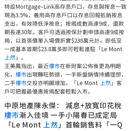
特設Mortgage–Link高存息戶口，存息與按息一致
按揭智庫
現為3.5%，善用高存息戶口以存息回報抵銷按息
樓按專欄
支出，有效降低淨按息；按揭成數高達9成、還款
期長達30年。客戶可透過按保計劃申請高達9成按
按揭百科
揭，以首張價單入場價折實$238萬元計，即低至
一成基本首期$23.8萬多即可輕鬆進駐「Le Mont
實時銀行資訊
上然
」。
王美鳳指出，最近
樓市
在新財案公佈後更為明朗
裝修·保險優惠
化，
樓市
出現轉旺勢頭，一手新盤銷情持續理想，
免費裝修轉介服務
二手
樓市
交投亦明顯增加，「Le Mont
上然
」客
戶可把握最優惠按揭配套輕鬆入巿。
裝修設計專欄
中原地產陳永傑： 減息+放寬印花稅
火險、家居、寵物保險
樓市
漸入佳境 一手小陽春已成定局
保險資訊專欄
「Le Mont
上然
」首輪銷售料「一Q