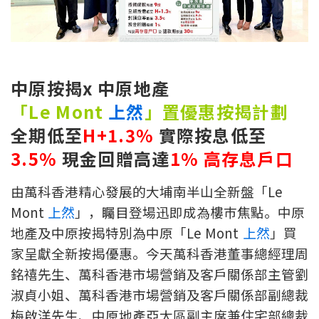
新盤優越按揭優惠
中原按揭標籤優惠
中原按揭x 中原地產
推薦齊齊友賞
「Le Mont
上然
」置優惠按揭計劃
按揭工具
全期
低至
H+1.3%
實際按息
低至
3.5%
現金回贈
高達
1%
高存息戶口
按揭計算
由萬科香港精心發展的大埔南半山全新盤「Le
轉按計算
Mont
上然
」，矚目登場迅即成為樓巿焦點。中原
置業預算
地產及中原按揭特別為中原「Le Mont
上然
」買
家呈獻全新按揭優惠。今天萬科香港董事總經理周
供款年期計算
銘禧先生、萬科香港市場營銷及客戶關係部主管劉
淑貞小姐、萬科香港市場營銷及客戶關係部副總裁
工商舖按揭計算
梅啟洋先生、中原地產亞太區副主席兼住宅部總裁