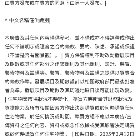
由賣方發布或在賣方的同意下由另一人發布。|
^ 中文名稱僅供識別|
本廣告及其任何內容僅供參考，並不構成亦不得詮釋成作出
任何不論明示或隱含之合約條款、要約、陳述、承諾或保證
（不論是否有關景觀）。 | 賣方保留權利不時改動發展項目
及期數或其任何部分之建築圖則及其他圖則、設計、裝置、
裝修物料及設備等。裝置、裝修物料及設備之提供以買賣合
約條款作準。發展項目及期數設計以相關政府部門最後批准
者為準。發展項目及期數及其周邊地區日後可能出現改變。
| 住宅物業市場狀況不時變化，準買方應衡量其財務狀況及
負擔能力及所有相關因素方作出決定購買或於何時購買任何
住宅物業，於任何情況或時間，準買方絕不應以本廣告/宣
傳資料之任何內容、資料或概念作依據或受其影響決定購買
或於何時購買任何住宅物業。｜印製日期：2025年3月12日