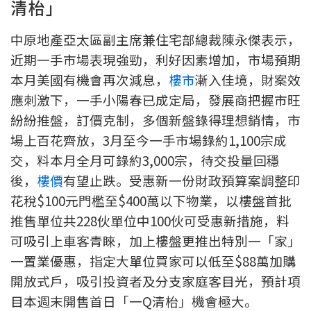
清枱」
聯絡我們
中原地產亞太區副主席兼住宅部總裁陳永傑表示，
聯絡方法
近期一手市場表現強勁，利好因素增加，市場預期
網上申請按揭轉介
本月美國有機會再次減息，
樓市
漸入佳境，財案效
應刺激下，一手小陽春已成定局，發展商把握市旺
條款及細則
紛紛推盤，訂價克制，多個新盤錄得理想銷情，市
場上百花齊放，3月至今一手市場錄約1,100宗成
私隱政策
交，料本月全月可錄約3,000宗，待交投量回穩
後，
樓價
有望止跌。受惠新一份財政預算案調整印
简
花稅$100元門檻至$400萬以下物業，以樓盤首批
推售單位共228伙單位中100伙可受惠新措施，料
本網頁所提供資料僅作參考用途。
若因錯漏而引致任何不便或損失，中原按揭概不負責。
可吸引上車客青睞，加上樓盤更推出特別一「家」
本網站採用無障礙網頁設計，如有任何問題，可查詢：
一置業優惠，指定大單位買家可以低至$88萬加購
2889 2886 / cmb@mail.centanet.com
開放式戶，吸引投資者及分支家庭客目光，預計項
中原地產
|
網上搵樓
|
中原工商舖
目本週末開售首日「一Q清枱」機會極大。
© 2026 中原按揭經紀有限公司 Centaline Mortgage Broker Limited 版權所有