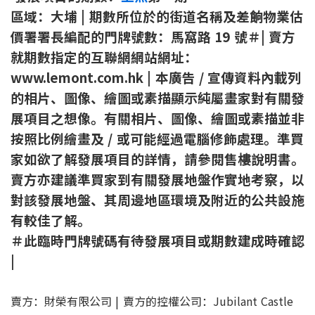
區域：大埔 | 期數所位於的街道名稱及差餉物業估
價署署長編配的門牌號數：馬窩路 19 號＃| 賣方
就期數指定的互聯網網站網址：
www.lemont.com.hk | 本廣告 / 宣傳資料內載列
的相片、圖像、繪圖或素描顯⽰純屬畫家對有關發
展項目之想像。有關相片、圖像、繪圖或素描並非
按照比例繪畫及 / 或可能經過電腦修飾處理。準買
家如欲了解發展項目的詳情，請參閱售樓說明書。
賣方亦建議準買家到有關發展地盤作實地考察，以
對該發展地盤、其周邊地區環境及附近的公共設施
有較佳了解。
＃此臨時門牌號碼有待發展項目或期數建成時確認
|
賣方：財榮有限公司 | 賣方的控權公司：Jubilant Castle