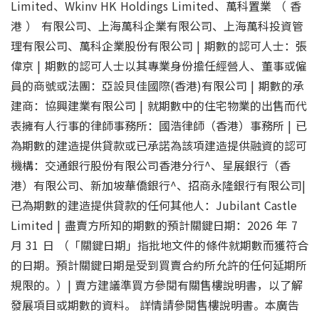
Limited、Wkinv HK Holdings Limited、萬科置業 （ 香
港 ） 有限公司、上海萬科企業有限公司、上海萬科投資管
理有限公司、萬科企業股份有限公司 | 期數的認可人士：張
偉京 | 期數的認可人士以其專業身份擔任經營人、董事或僱
員的商號或法團：亞設貝佳國際(香港)有限公司 | 期數的承
建商：協興建業有限公司 | 就期數中的住宅物業的出售而代
表擁有人行事的律師事務所：國浩律師（香港）事務所 | 已
為期數的建造提供貸款或已承諾為該項建造提供融資的認可
機構：交通銀行股份有限公司香港分行^、星展銀行（香
港）有限公司、新加坡華僑銀行^、招商永隆銀行有限公司|
已為期數的建造提供貸款的任何其他人：Jubilant Castle
Limited | 盡賣方所知的期數的預計關鍵日期：2026 年 7
月 31 日 （「關鍵日期」指批地文件的條件就期數而獲符合
的日期。預計關鍵日期是受到買賣合約所允許的任何延期所
規限的。）| 賣方建議準買方參閱有關售樓說明書，以了解
發展項目或期數的資料。 詳情請參閱售樓說明書。本廣告