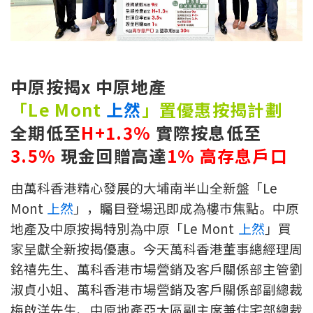
新盤優越按揭優惠
中原按揭標籤優惠
中原按揭x 中原地產
推薦齊齊友賞
「Le Mont
上然
」置優惠按揭計劃
按揭工具
全期
低至
H+1.3%
實際按息
低至
3.5%
現金回贈
高達
1%
高存息戶口
按揭計算
由萬科香港精心發展的大埔南半山全新盤「Le
轉按計算
Mont
上然
」，矚目登場迅即成為樓巿焦點。中原
置業預算
地產及中原按揭特別為中原「Le Mont
上然
」買
家呈獻全新按揭優惠。今天萬科香港董事總經理周
供款年期計算
銘禧先生、萬科香港市場營銷及客戶關係部主管劉
淑貞小姐、萬科香港市場營銷及客戶關係部副總裁
工商舖按揭計算
梅啟洋先生、中原地產亞太區副主席兼住宅部總裁