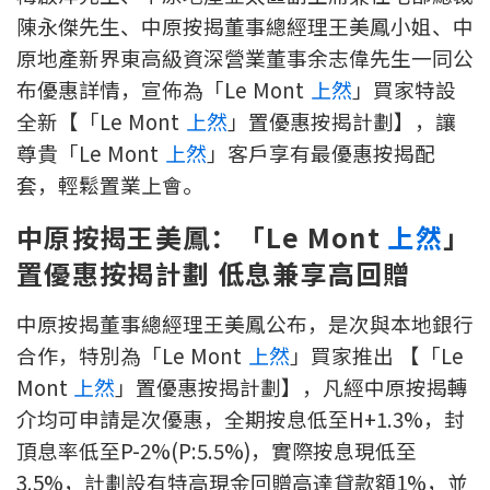
陳永傑先生、中原按揭董事總經理王美鳳小姐、中
印花稅計算
原地產新界東高級資深營業董事余志偉先生一同公
免費物業估價
布優惠詳情，宣佈為「Le Mont
上然
」買家特設
全新【「Le Mont
上然
」置優惠按揭計劃】，讓
下載中心
尊貴「Le Mont
上然
」客戶享有最優惠按揭配
套，輕鬆置業上會。
按揭全面睇
中原按揭王美鳳：「Le Mont
上然
」
新聞/研究
置優惠按揭計劃 低息兼享高回贈
公司動態
中原按揭董事總經理王美鳳公布，是次與本地銀行
按市新聞
合作，特別為「Le Mont
上然
」買家推出 【「Le
Mont
上然
」置優惠按揭計劃】，凡經中原按揭轉
統計數據庫
介均可申請是次優惠，全期按息低至H+1.3%，封
頂息率低至P-2%(P:5.5%)，實際按息現低至
按揭快趣智識
3.5%，計劃設有特高現金回贈高達貸款額1%，並