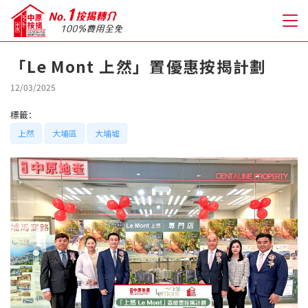
「Le Mont 上然」置優惠按揭計劃
關於我們
12/03/2025
標籤：
格到至抵按揭
上然
大埔區
大埔墟
人才房貸・開戶優惠
免費房貸轉介服務
免費開戶轉介服務
私人貸款
優惠禮遇