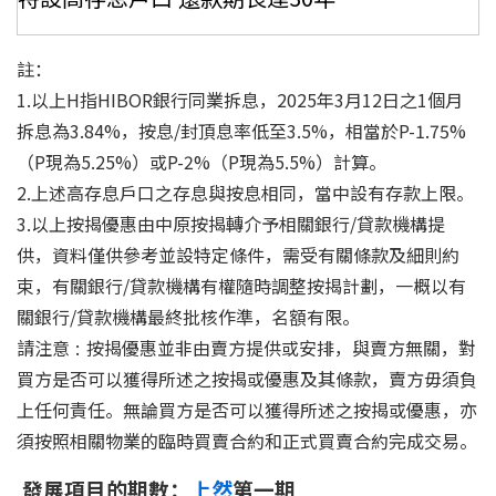
註：
1.以上H指HIBOR銀行同業拆息，2025年3月12日之1個月
拆息為3.84%，按息/封頂息率低至3.5%，相當於P-1.75%
（P現為5.25%）或P-2%（P現為5.5%）計算。
2.上述高存息戶口之存息與按息相同，當中設有存款上限。
3.以上按揭優惠由中原按揭轉介予相關銀行/貸款機構提
供，資料僅供參考並設特定條件，需受有關條款及細則約
束，有關銀行/貸款機構有權隨時調整按揭計劃，一概以有
關銀行/貸款機構最終批核作準，名額有限。
請注意 : 按揭優惠並非由賣方提供或安排，與賣方無關，對
買方是否可以獲得所述之按揭或優惠及其條款，賣方毋須負
上任何責任。無論買方是否可以獲得所述之按揭或優惠，亦
須按照相關物業的臨時買賣合約和正式買賣合約完成交易。
發展項目的期數：
上然
第一期