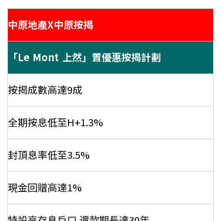
條款及細則
私隱政策聲明
|
中原地產X中原按揭
「Le Mont 上然」置優惠按揭計劃
按揭成數高達9成
全期按息低至H+1.3%
封頂息率低至3.5%
現金回贈高達1%
特設高存息戶口 還款期長達30年