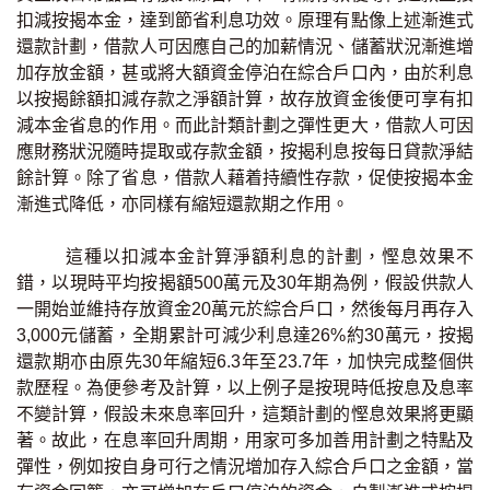
扣減按揭本金，達到節省利息功效。原理有點像上述漸進式
印花稅計算
還款計劃，借款人可因應自己的加薪情況、儲蓄狀況漸進增
加存放金額，甚或將大額資金停泊在綜合戶口內，由於利息
免費物業估價
以按揭餘額扣減存款之淨額計算，故存放資金後便可享有扣
減本金省息的作用。而此計類計劃之彈性更大，借款人可因
下載中心
應財務狀況隨時提取或存款金額，按揭利息按每日貸款淨結
餘計算。除了省息，借款人藉着持續性存款，促使按揭本金
按揭全面睇
漸進式降低，亦同樣有縮短還款期之作用。
新聞/研究
這種以扣減本金計算淨額利息的計劃，慳息效果不
錯，以現時平均按揭額500萬元及30年期為例，假設供款人
公司動態
一開始並維持存放資金20萬元於綜合戶口，然後每月再存入
3,000元儲蓄，全期累計可減少利息達26%約30萬元，按揭
按市新聞
還款期亦由原先30年縮短6.3年至23.7年，加快完成整個供
款歷程。為便參考及計算，以上例子是按現時低按息及息率
統計數據庫
不變計算，假設未來息率回升，這類計劃的慳息效果將更顯
著。故此，在息率回升周期，用家可多加善用計劃之特點及
按揭快趣智識
彈性，例如按自身可行之情況增加存入綜合戶口之金額，當