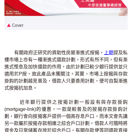
新盤優越按揭優惠
中原按揭標籤優惠
Cover
推薦齊齊友賞
按揭工具
有關政府正研究的資助性房屋漸進式按揭，
上期
提及私
樓市場上亦有一種漸進式還款計劃，形式有所不同，但有漸
按揭計算
進式慳息及加快還款的作用，由於計劃已較少銀行提供並只
適用於P按，故此產品未獲關注。其實，市場上按揭與存款
轉按計算
掛鈎的計劃越見普及，借款人只要善用計劃，便可自製漸進
式按揭抗加息。
置業預算
近年銀行提供之按揭計劃一般設有與存款掛鈎
供款年期計算
(mortgage-link)的優惠，一款是較普及的按揭存款掛鈎計
劃，銀行會向按揭客戶提供一個高存息戶口，而本文會先講
另一款屬於按揭存款相連之綜合戶口計劃，借款人可隨時將
工商舖按揭計算
資金及日常儲蓄存放於綜合戶口，有關存款便等同還款直接