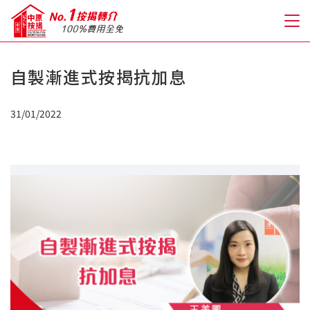
自製漸進式按揭抗加息
關於我們
31/01/2022
格到至抵按揭
人才房貸・開戶優惠
免費房貸轉介服務
免費開戶轉介服務
私人貸款
優惠禮遇