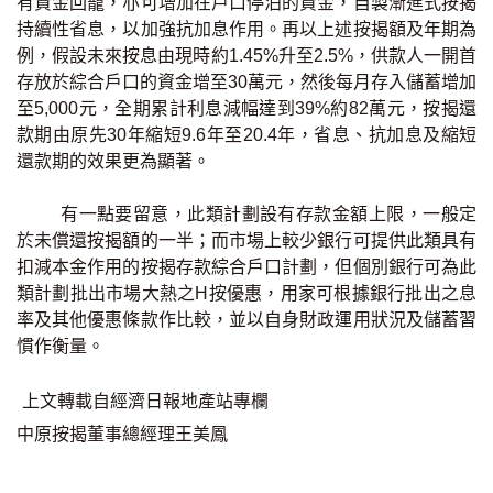
有資金回籠，亦可增加在戶口停泊的資金，自製漸進式按揭
按揭智庫
持續性省息，以加強抗加息作用。再以上述按揭額及年期為
例，假設未來按息由現時約1.45%升至2.5%，供款人一開首
樓按專欄
存放於綜合戶口的資金增至30萬元，然後每月存入儲蓄增加
至5,000元，全期累計利息減幅達到39%約82萬元，按揭還
款期由原先30年縮短9.6年至20.4年，省息、抗加息及縮短
按揭百科
還款期的效果更為顯著。
實時銀行資訊
有一點要留意，此類計劃設有存款金額上限，一般定
於未償還按揭額的一半；而市場上較少銀行可提供此類具有
裝修·保險優惠
扣減本金作用的按揭存款綜合戶口計劃，但個別銀行可為此
免費裝修轉介服務
類計劃批出市場大熱之H按優惠，用家可根據銀行批出之息
率及其他優惠條款作比較，並以自身財政運用狀況及儲蓄習
慣作衡量。
裝修設計專欄
上文轉載自經濟日報地產站專欄
火險、家居、寵物保險
中原按揭董事總經理王美鳳
保險資訊專欄