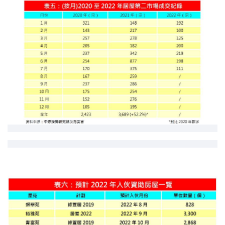
聯絡我們
聯絡方法
網上申請按揭轉介
條款及細則
私隱政策
简
本網頁所提供資料僅作參考用途。
若因錯漏而引致任何不便或損失，中原按揭概不負責。
本網站採用無障礙網頁設計，如有任何問題，可查詢：
2889 2886 / cmb@mail.centanet.com
中原地產
|
網上搵樓
|
中原工商舖
© 2026 中原按揭經紀有限公司 Centaline Mortgage Broker Limited 版權所有