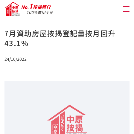
7月資助房屋按揭登記量按月回升
關於我們
43.1%
格到至抵按揭
24/10/2022
人才房貸・開戶優惠
免費房貸轉介服務
免費開戶轉介服務
私人貸款
優惠禮遇