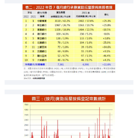
印花稅計算
免費物業估價
下載中心
按揭全面睇
新聞/研究
公司動態
按市新聞
統計數據庫
按揭快趣智識