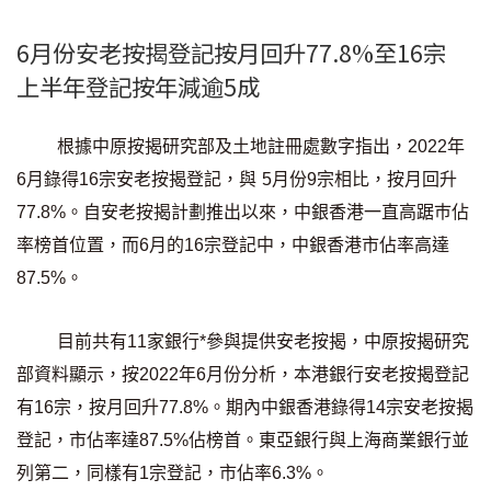
聯絡我們
6月份安老按揭登記按月回升77.8%至16宗
聯絡方法
上半年登記按年減逾5成
網上申請按揭轉介
根據中原按揭研究部及土地註冊處數字指出，2022年
條款及細則
6月錄得16宗安老按揭登記，與 5月份9宗相比，按月回升
77.8%。自安老按揭計劃推出以來，中銀香港一直高踞巿佔
私隱政策
率榜首位置，而6月的16宗登記中，中銀香港市佔率高達
87.5%。
简
目前共有11家銀行*參與提供安老按揭，中原按揭研究
本網頁所提供資料僅作參考用途。
若因錯漏而引致任何不便或損失，中原按揭概不負責。
部資料顯示，按2022年6月份分析，本港銀行安老按揭登記
本網站採用無障礙網頁設計，如有任何問題，可查詢：
2889 2886 / cmb@mail.centanet.com
有16宗，按月回升77.8%。期內中銀香港錄得14宗安老按揭
登記，市佔率達87.5%佔榜首。東亞銀行與上海商業銀行並
中原地產
|
網上搵樓
|
中原工商舖
列第二，同樣有1宗登記，市佔率6.3%。
© 2026 中原按揭經紀有限公司 Centaline Mortgage Broker Limited 版權所有