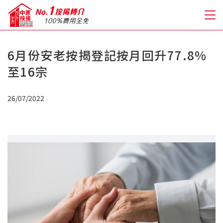
6月份安老按揭登記按月回升77.8%
關於我們
至16宗
格到至抵按揭
26/07/2022
人才房貸・開戶優惠
免費房貸轉介服務
免費開戶轉介服務
私人貸款
優惠禮遇