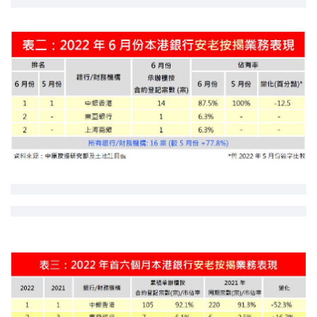
印花稅計算
免費物業估價
下載中心
按揭全面睇
新聞/研究
公司動態
按市新聞
統計數據庫
按揭快趣智識