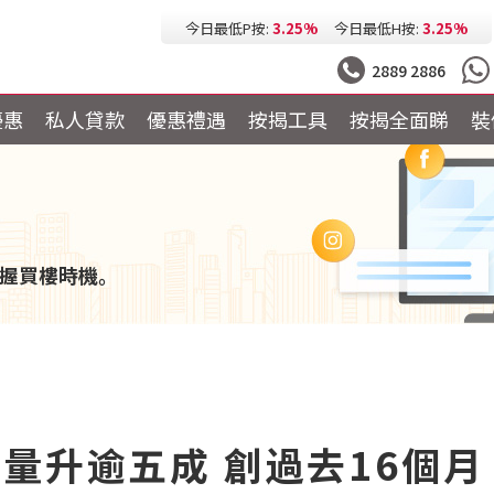
今日最低按息:
2.73%
一個月HIBOR:
2.63%
今日最低P按:
3.25%
今日最低H按:
3.25%
2889 2886
優惠
私人貸款
優惠禮遇
按揭工具
按揭全面睇
裝
握買樓時機。
量升逾五成 創過去16個月