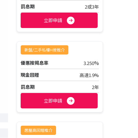
罰息期
2或3年
立即申請
新盤/二手私樓H按推介
%
優惠按揭息率
3.250
現金回贈
高達1.9%
罰息期
2年
立即申請
居屋高回贈推介