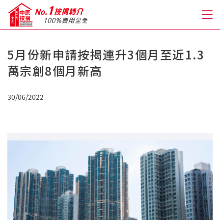
5月份新申請按揭連升3個月至近1.3
關於我們
萬宗創8個月新高
格到至抵按揭
30/06/2022
人才房貸・開戶優惠
免費房貸轉介服務
免費開戶轉介服務
私人貸款
優惠禮遇