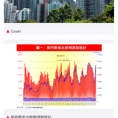
新盤優越按揭優惠
中原按揭標籤優惠
Cover
推薦齊齊友賞
按揭工具
按揭計算
轉按計算
置業預算
供款年期計算
工商舖按揭計算
按月新批出按揭貸款統計