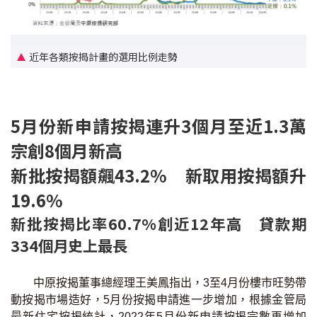
聯絡我們
聯絡方法
近年各類按揭計畫的選用比例走勢
網上申請按揭轉介
條款及細則
5月份新申請按揭連升3個月至近1.3萬
宗創8個月新高
私隱政策
新批按揭額飆43.2% 新取用按揭額升
19.6%
简
新批按揭比率60.7%創近12年高 貸款期
本網頁所提供資料僅作參考用途。
若因錯漏而引致任何不便或損失，中原按揭概不負責。
334個月史上最長
本網站採用無障礙網頁設計，如有任何問題，可查詢：
2889 2886 / cmb@mail.centanet.com
中原按揭董事總經理王美鳳指出，3至4月份樓市旺勢帶
中原地產
|
網上搵樓
|
中原工商舖
動按揭市場造好，5月份按揭申請進一步增加，根據金管局
© 2026 中原按揭經紀有限公司 Centaline Mortgage Broker Limited 版權所有
最新住宅按揭統計，2022年5月份新申請按揭宗數再增加