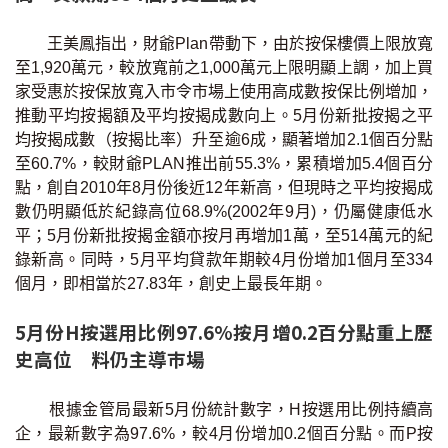
王美鳳指出，財爺Plan帶動下，由於按保樓價上限放寬
至1,920萬元，較放寬前之1,000萬元上限明顯上調，加上買
家受惠於按保放寬入市令市場上使用高成數按保比例增加，
推動平均按揭額及平均按揭成數向上。5月份新批按揭之平
均按揭成數（按揭比率）升至逾6成，顯著增加2.1個百分點
至60.7%，較財爺PLAN推出前55.3%，累積增加5.4個百分
點，創自2010年8月份後近12年新高，但現時之平均按揭成
數仍明顯低於紀錄高位68.9%(2002年9月)，仍屬健康低水
平；5月份新批按揭金額亦按月再增加1萬，至514萬元的紀
錄新高。同時，5月平均貸款年期較4月份增加1個月至334
個月，即相當於27.83年，創史上最長年期。
5月份H按選用比例97.6%按月增0.2百分點重上歷
史高位 料仍主導巿場
根據金管局最新5月份統計數字，H按選用比例持續高
企，最新數字為97.6%，較4月份增加0.2個百分點。而P按