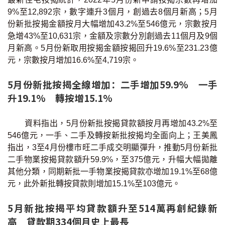
條款及細則
私隱政策聲明
|
9%至12,892宗，數字連升3個月，創過去8個月新高；5月
份新批按揭金額按月大幅增加43.2%至546億元，宗數按月
急增43%至10,631宗，金額及宗數分別創過去11個月及9個
月新高。5月份新取用按揭金額按揭回升19.6%至231.23億
元，宗數按月增加16.6%至4,719宗。
5月份新批按揭全線增加：二手增加59.9% 一手
升19.1% 轉按增15.1%
資料指出，5月份新批按揭貸款額按月再增加43.2%至
546億元，一手、二手及轉按新批按揭均全面向上；王美鳳
指出，3至4月份樓市旺二手成交明顯彈升，推動5月份新批
二手物業按揭貸款額升59.9%，至375億元，升幅大幅拋離
其他分類，同期新批一手物業按揭貸款亦增加19.1%至68億
元，此外新批轉按貸款則增加15.1%至103億元。
5月新批按揭平均貸款額升至514萬再創紀錄新
高 貸款期334個月史上最長