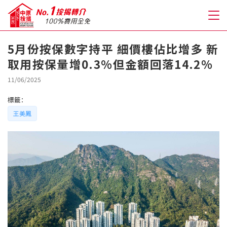
5月份按保數字持平 細價樓佔比增多 新
取用按保量增0.3%但金額回落14.2%
關於我們
11/06/2025
格到至抵按揭
標籤：
王美鳳
人才房貸・開戶優惠
免費房貸轉介服務
免費開戶轉介服務
私人貸款
優惠禮遇