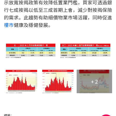
示放寬按揭政策有效降低置業門檻，買家可透過銀
聯絡我們
行七成按揭以低至三成首期上會，減少對按揭保險
聯絡方法
的需求。此趨勢有助細價物業市場活躍，同時促進
樓市
健康及穩健發展。
網上申請按揭轉介
條款及細則
私隱政策
简
+ 2
本網頁所提供資料僅作參考用途。
若因錯漏而引致任何不便或損失，中原按揭概不負責。
本網站採用無障礙網頁設計，如有任何問題，可查詢：
2889 2886 / cmb@mail.centanet.com
中原地產
|
網上搵樓
|
中原工商舖
© 2026 中原按揭經紀有限公司 Centaline Mortgage Broker Limited 版權所有
標籤：