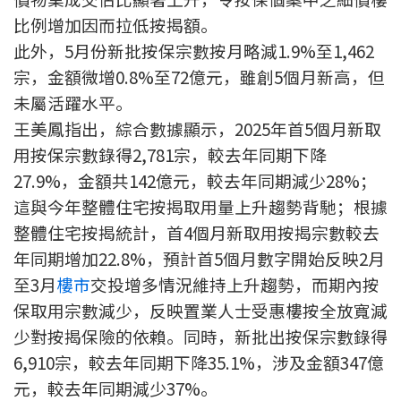
印花稅計算
比例增加因而拉低按揭額。
此外，5月份新批按保宗數按月略減1.9%至1,462
免費物業估價
宗，金額微增0.8%至72億元，雖創5個月新高，但
未屬活躍水平。
下載中心
王美鳳指出，綜合數據顯示，2025年首5個月新取
用按保宗數錄得2,781宗，較去年同期下降
按揭全面睇
27.9%，金額共142億元，較去年同期減少28%；
新聞/研究
這與今年整體住宅按揭取用量上升趨勢背馳；根據
整體住宅按揭統計，首4個月新取用按揭宗數較去
公司動態
年同期增加22.8%，預計首5個月數字開始反映2月
至3月
樓市
交投增多情況維持上升趨勢，而期內按
按市新聞
保取用宗數減少，反映置業人士受惠樓按全放寬減
統計數據庫
少對按揭保險的依賴。同時，新批出按保宗數錄得
6,910宗，較去年同期下降35.1%，涉及金額347億
按揭快趣智識
元，較去年同期減少37%。