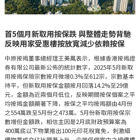
新盤優越按揭優惠
中原按揭標籤優惠
首
5
個月
新
取用
按保
跌
與整體走勢背馳
推薦齊齊友賞
反映用家受惠樓按放寬減少依賴按保
按揭工具
中原按揭董事總經理王美鳳表示，根據香港按揭證
券有限公司最新公佈的統計數字，2025年5月新取
按揭計算
用按揭保險宗數按月微增0.3%至612宗，宗數基本
轉按計算
持平，但新取用按保金額按月回落14.2%至29億
元，金額為近兩個月低位，反映期間按保個案之平
置業預算
均按揭金額顯著下降，按保之平均按揭額由4月份
之554萬跌至5月份之473萬。5月份新取用按保宗
供款年期計算
數增但金額跌，相信主因是2月底財政預算案為
400萬底以下物業推出100元印花稅寬免，刺激細
工商舖按揭計算
價物業成交佔比顯著上升，令按保個案中之細價樓