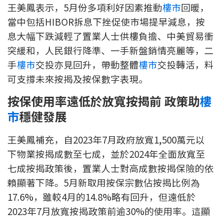
王美鳳表示，5月份多項利好因素推動
樓市
回暖，
按揭智庫
當中包括HIBOR拆息下挫促使市場提早減息，按
息大幅下跌減輕了置業人士供樓負擔、中美貿易衝
樓按專欄
突緩和，人民銀行降準、一手新盤銷情亮麗等，二
按揭百科
手
樓市
交投亦見回升，帶動整體
樓市
交投轉活，料
可支撐未來按揭及按保數字表現。
實時銀行資訊
按保使用率遠低於放寬按揭前
政策助
樓
裝修·保險優惠
市
穩健發展
免費裝修轉介服務
王美鳳補充，自2023年7月政府放寬1,500萬元以
下物業按揭成數至七成，並於2024年全面放寬至
裝修設計專欄
七成按揭政策後，置業人士對高成數按揭保險的依
賴顯著下降。5月新取用按保宗數佔按揭比例為
火險、家居、寵物保險
17.6%，雖較4月的14.8%略有回升，但遠低於
保險資訊專欄
2023年7月放寬按揭政策前逾30%的使用率。這顯