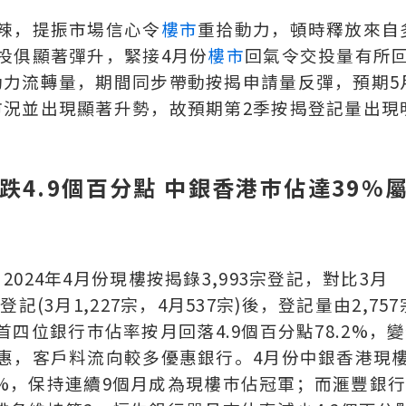
辣，提振市場信心令
樓市
重拾動力，頓時釋放來自
投俱顯著彈升，緊接4月份
樓市
回氣令交投量有所
動力流轉量，期間同步帶動按揭申請量反彈，預期5
市況並出現顯著升勢，故預期第2季按揭登記量出現
4.9個百分點 中銀香港巿佔達39%屬
24年4月份現樓按揭錄3,993宗登記，對比3月
記(3月1,227宗，4月537宗)後，登記量由2,757
，首四位銀行巿佔率按月回落4.9個百分點78.2%，
惠，客戶料流向較多優惠銀行。4月份中銀香港現
.7%，保持連續9個月成為現樓巿佔冠軍；而滙豐銀