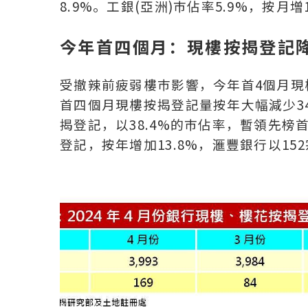
8.9%。工銀(亞洲)巿佔率5.9%，按月
今年首四個月：現樓按揭登記降3
受撤辣前疲弱樓巿影響，今年首4個月
首四個月現樓按揭登記量按年大幅減少34.4
揭登記，以38.4%的巿佔率，暫領先榜
登記，按年增加13.8%，滙豐銀行以15