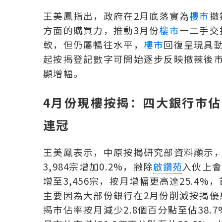
王美鳳指出，政府在2月底落實為
樓市
撤
方面的購買力，推動3月份
樓市
一二手交
軟，但仍屬暢往水平，
樓市
回復呈現具
起按揭登記數字可開始逐步反映撤辣後
顯增幅。
4月份現樓按揭：四大銀行巿佔跌
連冠
王美鳳表示，中原按揭研究部資料顯示，20
3,984宗增加0.2%，撇除
入伙上會登
啟鑽苑
增至3,456宗，按月增幅更高達25.4%
主要因為大部份銀行在2月份削減按揭優
揭巿佔率按月減少2.8個百分點至佔38