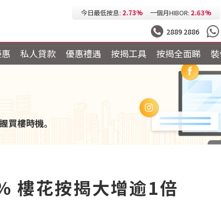
今日最低按息:
2.73%
一個月HIBOR:
2.63%
今日最低P按:
3.25%
今日最低H按:
3.25%
2889 2886
優惠
私人貸款
優惠禮遇
按揭工具
按揭全面睇
裝
握買樓時機。
2% 樓花按揭大增逾1倍