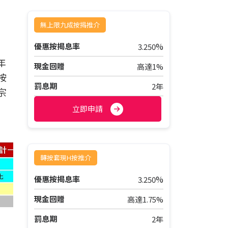
無上限九成按揭推介
%
優惠按揭息率
3.250
年
現金回贈
高達1%
按
罰息期
2年
宗
立即申請
轉按套現H按推介
%
優惠按揭息率
3.250
現金回贈
高達1.75%
罰息期
2年