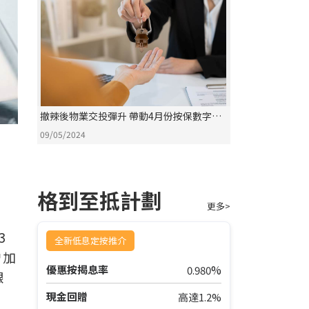
撤辣後物業交投彈升 帶動4月份按保數字全
面上揚
09/05/2024
格到至抵計劃
更多>
3
全新低息定按推介
增加
%
優惠按揭息率
0.980
銀
現金回贈
高達1.2%