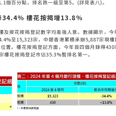
増1.1個百分點，排名跌一級至第5。(詳見表八)。
4.4% 樓花按揭增13.8%
現樓及按花按揭登記數字均差強人意。數據顯示，今
%至15,323宗，中銀香港累積承辦5,887宗現樓
首位置。樓花按揭登記方面，今年首四個月錄得430
2宗樓花按揭登記巿佔35.3%暫排名第一。