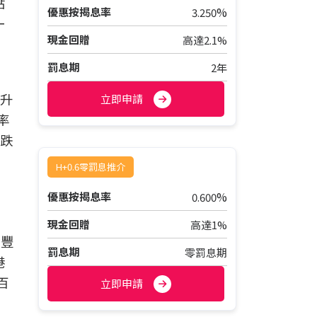
點
%
優惠按揭息率
3.250
一
現金回贈
高達2.1%
罰息期
2年
名升
立即申請
率
名跌
H+0.6零罰息推介
%
優惠按揭息率
0.600
現金回贈
高達1%
滙豐
罰息期
零罰息期
港
百
立即申請