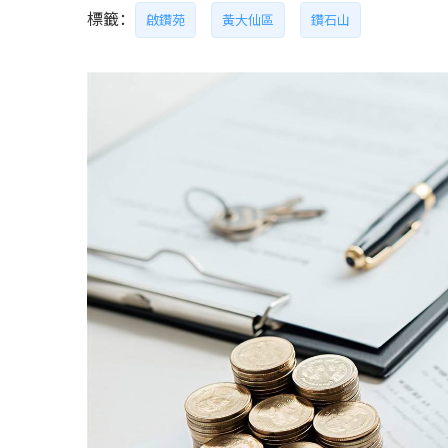
標籤：
啟鑽苑
黃大仙區
鑽石山