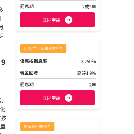
罰息期
2或3年
多
回
立即申請
月
明
新盤/二手私樓H按推介
9
%
優惠按揭息率
3.250
現金回贈
高達1.9%
罰息期
2年
立即申請
宗
變化
樓按
行單
居屋高回贈推介