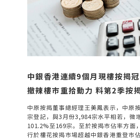
中銀香港連續9個月現樓按揭冠
撤辣樓巿重拾動力 料第2季按
中原按揭董事總經理王美鳳表示，中原按揭
宗登記，與3月份3,984宗水平相若，
101.2%至169宗。至於按揭巿佔率
行於樓花按揭巿場超越中銀香港重登巿