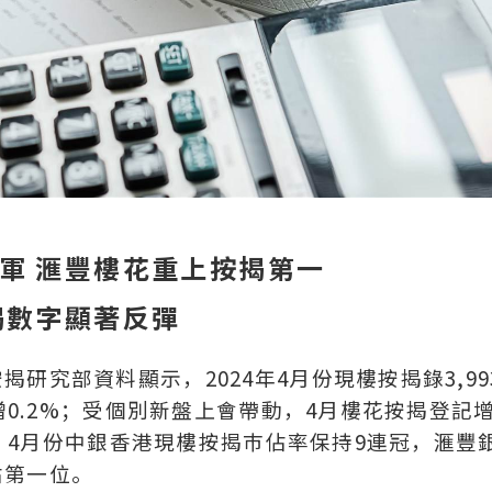
軍 滙豐樓花重上按揭第一
揭數字顯著反彈
研究部資料顯示，2024年4月份現樓按揭錄3,99
微增0.2%；受個別新盤上會帶動，4月樓花按揭登記
方面，4月份中銀香港現樓按揭巿佔率保持9連冠，滙豐
佔第一位。