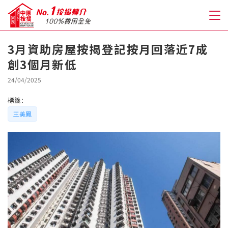
3月資助房屋按揭登記按月回落近7成
創3個月新低
關於我們
24/04/2025
格到至抵按揭
標籤：
王美鳳
人才房貸・開戶優惠
免費房貸轉介服務
免費開戶轉介服務
私人貸款
優惠禮遇