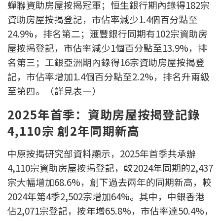
蟬聯資助房屋按揭冠軍；恒生銀行期內錄得182宗
聯絡我們
資助房屋按揭登記，市佔率減少1.4個百分點至
聯絡方法
24.9%，排名第二；滙豐銀行同期有102宗資助房
屋按揭登記，市佔率減少1個百分點至13.9%，排
網上申請按揭轉介
名第三；工銀亞洲期內錄得16宗資助房屋按揭登
記，市佔率增加1.4個百分點至2.2%，排名升兩級
條款及細則
至第四。（詳見表一）
私隱政策
2025年首季：資助房屋按揭登記錄
4,110宗 創2年同期新高
简
中原按揭研究部資料顯示，2025年首季共承辦
本網頁所提供資料僅作參考用途。
4,110宗資助房屋按揭登記，較2024年同期的2,437
若因錯漏而引致任何不便或損失，中原按揭概不負責。
本網站採用無障礙網頁設計，如有任何問題，可查詢：
宗大幅增加68.6%，創下過去兩年的同期新高，較
2889 2886 / cmb@mail.centanet.com
2024年第4季2,502宗增加64%。其中，中銀香港
中原地產
|
網上搵樓
|
中原工商舖
佔2,071宗登記，按年增65.8%，市佔率達50.4%，
© 2026 中原按揭經紀有限公司 Centaline Mortgage Broker Limited 版權所有