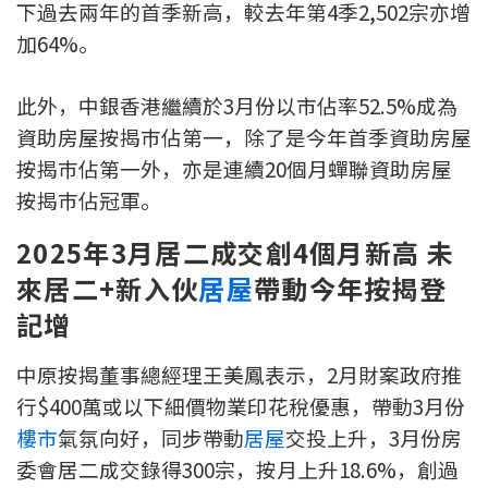
下過去兩年的首季新高，較去年第4季2,502宗亦增
印花稅計算
加64%。
免費物業估價
此外，中銀香港繼續於3月份以市佔率52.5%成為
資助房屋按揭巿佔第一，除了是今年首季資助房屋
下載中心
按揭巿佔第一外，亦是連續20個月蟬聯資助房屋
按揭全面睇
按揭巿佔冠軍。
新聞/研究
2025年3月居二成交創4個月新高 未
來居二+新入伙
居屋
帶動今年按揭登
公司動態
記增
按市新聞
中原按揭董事總經理王美鳳表示，2月財案政府推
統計數據庫
行$400萬或以下細價物業印花稅優惠，帶動3月份
樓市
氣氛向好，同步帶動
居屋
交投上升，3月份房
按揭快趣智識
委會居二成交錄得300宗，按月上升18.6%，創過