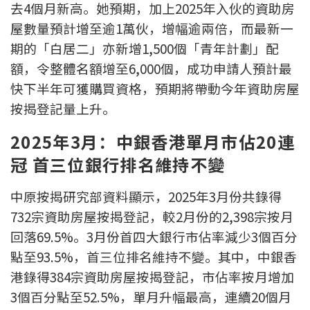
去4個月新高。她預期，加上2025年入伙的資助房
按揭智庫
屋數量預計增至逾1萬伙，增幅逾兩倍，而最新一
期的「白居二」亦新增1,500個「青年計劃」配
樓按專欄
額，令整體名額增至6,000個，成功申請人預計最
快下半年可獲購買資格，預期將帶動今年資助房屋
按揭百科
按揭登記量上升。
實時銀行資訊
2025年3月：中銀香港單月市佔20連
裝修·保險優惠
冠 首三位銀行排名維持不變
免費裝修轉介服務
中原按揭研究部資料顯示，2025年3月份共錄得
732宗資助房屋按揭登記，較2月份的2,398宗按月
裝修設計專欄
回落69.5%。3月份首四大銀行市佔率減少3個百分
點至93.5%，首三位排名維持不變。其中，中銀香
火險、家居、寵物保險
港錄得384宗資助房屋按揭登記，市佔率按月增加
保險資訊專欄
3個百分點至52.5%，單月升幅最高，連續20個月