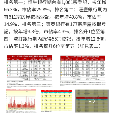
排名第一；恒生銀行期內有1,061宗登記，按年增
條款及細則
私隱政策聲明
|
66.3%，市佔率25.8%，排名第二；滙豐銀行期內
有611宗房屋按揭登記，按年增49.8%，市佔率
14.9%，排名第三；東亞銀行有177宗房屋按揭登
記，按年增3.3倍，市佔率4.3%，排名升1位至第
四；渣打銀行期內錄得55宗登記，按年增12.8倍，
市佔率1.3%，排名攀升6位至第五（詳見表二）。
+ 2