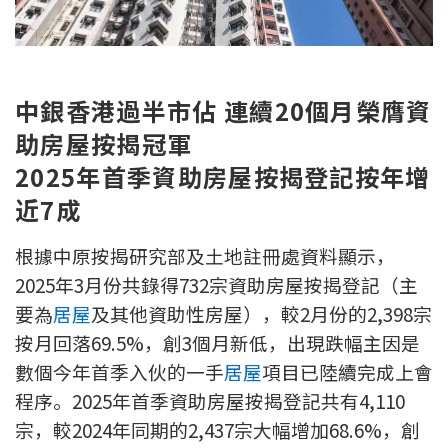
新盤優越按揭優惠
中原按揭標籤優惠
中銀香港過半市佔 連續20個月榮膺資
推薦齊齊友賞
助房屋按揭冠軍
2025年首季資助房屋按揭登記按年增
按揭工具
近7成
按揭計算
根據中原按揭研究部及土地註冊處資料顯示，
轉按計算
2025年3月份共錄得732宗資助房屋按揭登記（主
要為
居屋
及其他資助性房屋），較2月份的2,398宗
置業預算
按月回落69.5%，創3個月新低，出現跌幅主因是
數個今年首季入伙的一手
居屋
項目已陸續完成上會
供款年期計算
程序。2025年首季資助房屋按揭登記共有4,110
工商舖按揭計算
宗，較2024年同期的2,437宗大幅增加68.6%，創