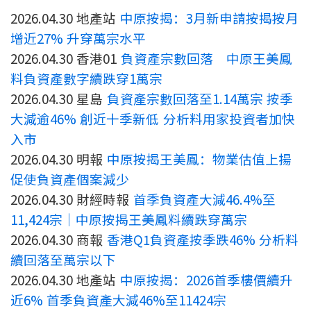
聯絡我們
2026.04.30 地產站
中原按揭：3月新申請按揭按月
增近27% 升穿萬宗水平
聯絡方法
2026.04.30 香港01
負資產宗數回落 中原王美鳳
料負資產數字續跌穿1萬宗
網上申請按揭轉介
2026.04.30 星島
負資產宗數回落至1.14萬宗 按季
條款及細則
大減逾46% 創近十季新低 分析料用家投資者加快
入市
私隱政策
2026.04.30 明報
中原按揭王美鳳：物業估值上揚
促使負資產個案減少
2026.04.30 財經時報
首季負資產大減46.4%至
简
11,424宗｜中原按揭王美鳳料續跌穿萬宗
本網頁所提供資料僅作參考用途。
若因錯漏而引致任何不便或損失，中原按揭概不負責。
2026.04.30 商報
香港Q1負資產按季跌46% 分析料
本網站採用無障礙網頁設計，如有任何問題，可查詢：
續回落至萬宗以下
2889 2886 / cmb@mail.centanet.com
2026.04.30 地產站
中原按揭：2026首季樓價續升
中原地產
|
網上搵樓
|
中原工商舖
近6% 首季負資產大減46%至11424宗
© 2026 中原按揭經紀有限公司 Centaline Mortgage Broker Limited 版權所有