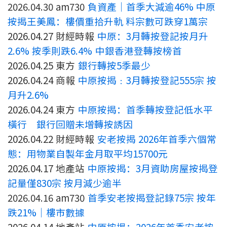
條款及細則
私隱政策聲明
2026.04.30 am730
負資產｜首季大減逾46% 中原
|
按揭王美鳳：樓價重拾升軌 料宗數可跌穿1萬宗
2026.04.27 財經時報
中原：3月轉按登記按月升
2.6% 按季則跌6.4% 中銀香港登轉按榜首
2026.04.25 東方
銀行轉按5季最少
2026.04.24 商報
中原按揭﹕3月轉按登記555宗 按
月升2.6%
2026.04.24 東方
中原按揭：首季轉按登記低水平
橫行 銀行回贈未增轉按誘因
2026.04.22 財經時報
安老按揭 2026年首季六個常
態：用物業自製年金月取平均15700元
2026.04.17 地產站
中原按揭：3月資助房屋按揭登
記量僅830宗 按月減少逾半
2026.04.16 am730
首季安老按揭登記錄75宗 按年
跌21%｜樓市數據
2026.04.14 地產站
中原按揭：2026年首季安老按