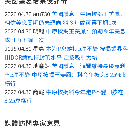
美國議息結果後評析
印花稅計算
2026.04.30 am730
美國議息｜中原按揭王美鳳：
相信美息周期仍未轉向 料今年或可再下調1次
免費物業估價
2026.04.30 明報
中原按揭王美鳳：預期今年美息
下載中心
或可再下調一次
2026.04.30 星島
本港P息維持5厘不變 按揭業界料
按揭全面睇
HIBOR續維持封頂水平 定按吸引力增
新聞/研究
2026.04.30 地產站
美國議息｜滙豐維持最優惠利
率5厘不變 中原按揭王美鳳：料今年按息3.25%將
公司動態
橫行
2026.04.30 商報
中原按揭料今年港P不變 H按在
按市新聞
3.25厘橫行
統計數據庫
媒體訪問專家意見
按揭快趣智識