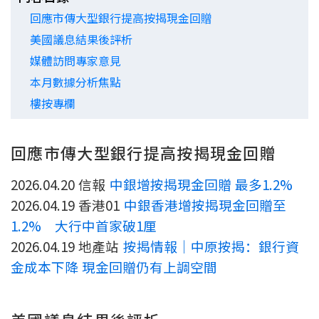
回應市傳大型銀行提高按揭現金回贈
新盤優越按揭優惠
美國議息結果後評析
中原按揭標籤優惠
媒體訪問專家意見
本月數據分析焦點
推薦齊齊友賞
樓按專欄
按揭工具
回應市傳大型銀行提高按揭現金回贈
按揭計算
2026.04.20 信報
中銀增按揭現金回贈 最多1.2%
轉按計算
2026.04.19 香港01
中銀香港增按揭現金回贈至
1.2% 大行中首家破1厘
置業預算
2026.04.19 地產站
按揭情報｜中原按揭：銀行資
供款年期計算
金成本下降 現金回贈仍有上調空間
工商舖按揭計算