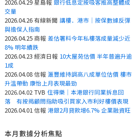
2026.04.29 星島報
銀行低息定按吸客推高整體成
按揭智庫
交量
2026.04.26 有線新聞
講樓．港市｜按保數據反彈
樓按專欄
與擔保人指南
2026.04.25 商報
差估署料今年私樓落成量減少近
按揭百科
8% 明年續跌
實時銀行資訊
2026.04.23 經濟日報
10大屋苑估價 半年普遍升逾
1成
裝修·保險優惠
2026.04.08 信報
滙豐維持調高八成單位估價 樓市
升溫帶動 康怡上月表現最勁
免費裝修轉介服務
2026.04.02 TVB
住得樂｜本港銀行同業拆息回
裝修設計專欄
落 有按揭顧問指助吸引買家入市利好樓價表現
2026.04.01 信報
港銀2月貸款增6.7% 企業融資旺
火險、家居、寵物保險
保險資訊專欄
本月數據分析焦點