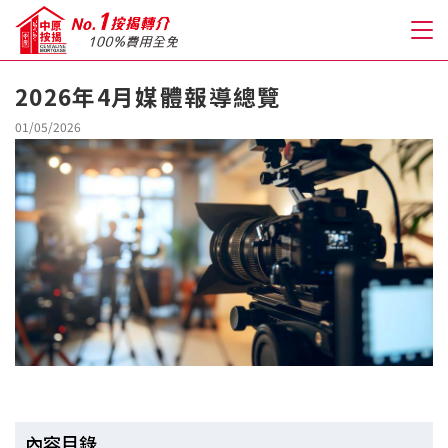
2026年4月媒體報導總覽
關於我們
01/05/2026
格到至抵按揭
人才房貸・開戶優惠
免費房貸轉介服務
免費開戶轉介服務
私人貸款
優惠禮遇
內容目錄