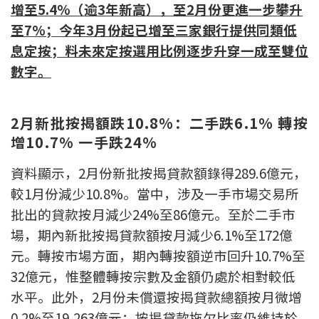
增至5.4%（逾3年新高），至2月份更進一步攀升
聯絡我們
至7%；今年3月份起已增至三家銀行提供同類低
聯絡方法
息定按；料未來定按選用比例逐步升穿一成至雙位
數字。
網上申請按揭轉介
條款及細則
2
月新批按揭額跌10.8%：二手跌6.1% 轉按
增10.7% 一手跌24%
私隱政策
資料顯示，2月份新批按揭貸款額錄得289.6億元，
較1月份減少10.8%。當中，涉及一手市場交易所
简
批出的貸款按月減少24%至86億元。至於二手市
本網頁所提供資料僅作參考用途。
場，期內新批按揭貸款額按月減少6.1%至172億
若因錯漏而引致任何不便或損失，中原按揭概不負責。
元。轉按市場方面，期內轉按額逆市回升10.7%至
本網站採用無障礙網頁設計，如有任何問題，可查詢：
2889 2886 / cmb@mail.centanet.com
32億元，惟整體轉按宗數及金額仍處於相對較低
中原地產
|
網上搵樓
|
中原工商舖
水平。此外，2月份未償還按揭貸款總額按月微增
© 2026 中原按揭經紀有限公司 Centaline Mortgage Broker Limited 版權所有
0.2%至19,263億元；按揭貸款拖欠比率仍維持於