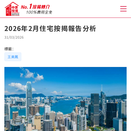
2026年2月住宅按揭報告分析
關於我們
31/03/2026
標籤：
格到至抵按揭
王美鳳
人才房貸・開戶優惠
免費房貸轉介服務
免費開戶轉介服務
私人貸款
優惠禮遇