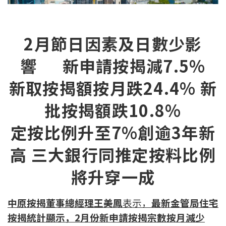
新盤優越按揭優惠
2
月節日因素及日數少影
中原按揭標籤優惠
響 新申請按揭減7.5%
推薦齊齊友賞
新取按揭額按月跌24.4% 新
按揭工具
批按揭額跌10.8%
按揭計算
定按比例升至7%創逾3年新
轉按計算
高 三大銀行同推定按料比例
置業預算
將升穿一成
供款年期計算
中原按揭董事總經理王美鳳
表示，
最新金管局住宅
工商舖按揭計算
按揭統計顯示，2月份新申請按揭宗數按月減少