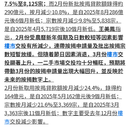
7.5%至8,125宗；
而2月份新批按揭貸款額錄得約
印花稅計算
290億元，按月減少10.8%，是自2025年8月286億
元後6個月新低；宗數按月減少9.8%至5,838宗，
免費物業估價
是自2025年4月5,719宗後10個月新低。
王美鳳
指
出，
2月份受農曆新年假期及日數較短等因素影響
下載中心
樓市
交投有所減少，連帶按揭申請量及批出按揭宗
按揭全面睇
數短暫放緩。但隨着節日因素消退，3月份
樓市
交
投顯著上升，一二手市場交投均十分暢旺，預期將
新聞/研究
帶動3月份的按揭申請量出現大幅回升，並反映於
公司動態
未來的按揭數字上。
2
月份新取用按揭貸款額按月減少24.4%，錄得約
按市新聞
164億元，是自2025年5月162億元後9個月新低；
宗數按月減少21.6%至3,369宗，是自2025年3月
統計數據庫
3,363宗後11個月新低；數字主要受去年12月份
樓
市
交投減少影響。
按揭快趣智識