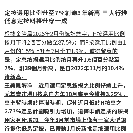
按揭智庫
定按選用比例升至7%創逾3年新高 三大行推
低息定按料將升穿一成
樓按專欄
根據金管局2026年2月份統計數字，H按選用比例
按揭百科
按月下降2個百分點至87.5%；而P按選用比例由1
月份的1.5%上升至2月份的1.9%。
值得留意的
實時銀行資訊
是，定息按揭選用比例按月再升1.6個百分點至
7%，創39個月新高，是自2022年11月的10.4%
裝修·保險優惠
後新高
。
免費裝修轉介服務
王美鳳
解釋，
近月選用定息按揭之比例持續上升，
尤其當市場H按息自去年10月底至今維持3.25%，
裝修設計專欄
息率暫時處於停滯時期，促使近月低於H按息之
火險、家居、寵物保險
2.73%定息計劃吸引力增加，選擇申請定按的按揭
用家有所增加。
今年3月前市場上僅有一家大型銀
保險資訊專欄
行提供低息定按，已帶動1月份新批定按選用比例