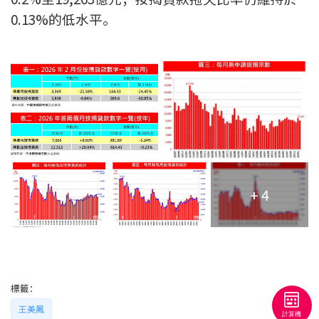
條款及細則
私隱政策聲明
|
0.13%的低水平。
+ 4
標籤：
王美鳳