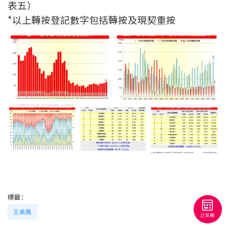
條款及細則
私隱政策聲明
表五）
|
*以上轉按登記數字包括轉按及現契重按
標籤：
王美鳳