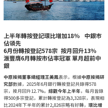
新盤優越按揭優惠
中原按揭標籤優惠
推薦齊齊友賞
上半年轉按登記環比增加18% 中銀巿
佔領先
按揭工具
6
月份轉按登記578宗 按月回升13%
按揭計算
滙豐膺6月轉按市佔率冠軍 單月超前中
銀
轉按計算
中原按揭董事總經理王美鳳
表示，根據
中原按揭研
置業預算
究部
數據，2025年6月銀行轉按登記共錄得578
供款年期計算
宗，按月回升12.7%。
綜觀今年上半年
，每月皆錄
得500多宗登記，累計轉按登記為3,328宗，表現相
工商舖按揭計算
比2024年下半年的累計2,826宗略有好轉，
環比增