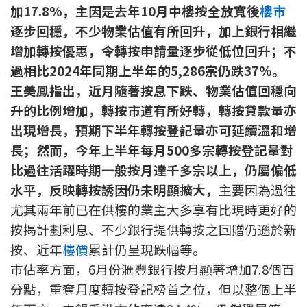
加17.8%，主因是去年10月中樓按全放寬後
樓市
印花稅計算
逐步回穩，不少物業估值有所回升，加上銀行相繼
增加轉按優惠，令轉按申請量逐步從低位回升；不
免費物業估價
過相比2024年同期上半年的5,286宗仍跌37%。
下載中心
王美鳳指出，近月隨著按息下跌、物業估值回穩向
升的比例增加，轉按市道有所好轉，轉按貸款量亦
按揭全面睇
出現增長，預期下半年轉按登記量亦可延續溫和增
長；然而，今年上半年每月500多宗轉按登記量對
新聞/研究
比過往活躍時期一般按月達千多宗以上，仍屬偏低
公司動態
水平，反映轉按誘因仍未明顯擴大，
主要因為過往
尤其兩年前已在供樓的業主大多享有比現時更好的
按市新聞
按揭計劃利息、不少銀行提供轉按之回贈仍遜於新
按、近年
樓價
累計仍呈現跌幅等。
統計數據庫
巿佔率方面，6月份滙豐銀行按月顯著增加7.8個百
分點，重奪月度轉按登記榜首之位，但以整個上半
按揭快趣智識