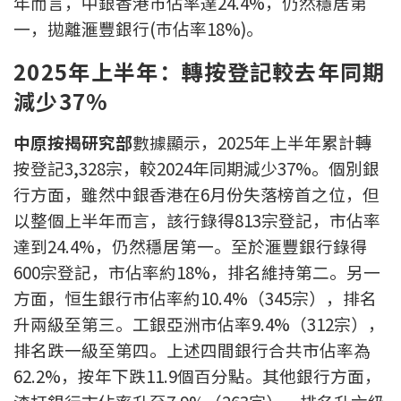
年而言，中銀香港市佔率達24.4%，仍然穩居第
按揭智庫
一，拋離滙豐銀行(巿佔率18%)。
2025年上半年：轉按登記較去年同期
樓按專欄
減少37%
按揭百科
中原按揭研究部
數據顯示，2025年上半年累計轉
實時銀行資訊
按登記3,328宗，較2024年同期減少37%。個別銀
行方面，雖然中銀香港在6月份失落榜首之位，但
裝修·保險優惠
以整個上半年而言，該行錄得813宗登記，市佔率
免費裝修轉介服務
達到24.4%，仍然穩居第一。至於滙豐銀行錄得
600宗登記，市佔率約18%，排名維持第二。另一
裝修設計專欄
方面，恒生銀行市佔率約10.4%（345宗），排名
升兩級至第三。工銀亞洲市佔率9.4%（312宗），
火險、家居、寵物保險
排名跌一級至第四。上述四間銀行合共市佔率為
62.2%，按年下跌11.9個百分點。其他銀行方面，
保險資訊專欄