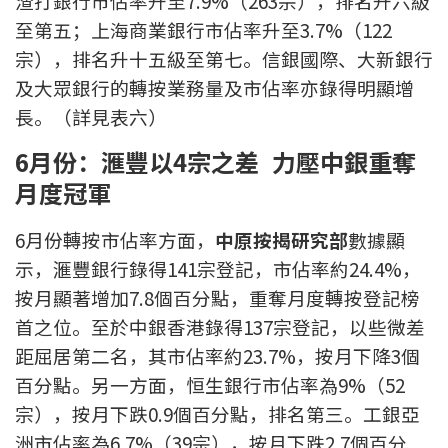
渣打銀行市佔率升至7.9%（263宗），排名升六級
聯絡我們
至第五；上海商業銀行市佔率升至3.7%（122
宗），排名升十五級至第七。信銀國際、大新銀行
聯絡方法
及大眾銀行的轉按業務量及市佔率亦錄得明顯增
網上申請按揭轉介
長。（詳見表六）
6
月份：滙豐以4宗之差 力壓中銀重奪
條款及細則
月度冠軍
私隱政策
6月份轉按市佔率方面，
中原按揭研究部
數據顯
示，滙豐銀行錄得141宗登記，市佔率約24.4%，
简
按月顯著增加7.8個百分點，重奪月度轉按登記榜
本網頁所提供資料僅作參考用途。
首之位。至於中銀香港錄得137宗登記，以些微差
若因錯漏而引致任何不便或損失，中原按揭概不負責。
距屈居第二名，其市佔率約23.7%，按月下降3個
本網站採用無障礙網頁設計，如有任何問題，可查詢：
2889 2886 / cmb@mail.centanet.com
百分點。另一方面，恒生銀行市佔率為9%（52
中原地產
|
網上搵樓
|
中原工商舖
宗），按月下跌0.9個百分點，排名第三。工銀亞
© 2026 中原按揭經紀有限公司 Centaline Mortgage Broker Limited 版權所有
洲市佔率為6.7%（39宗），按月下跌2.7個百分