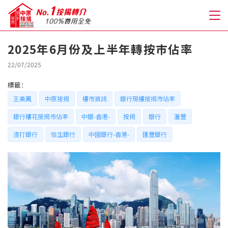
2025年6月份及上半年轉按巿佔率
關於我們
22/07/2025
標籤：
格到至抵按揭
王美鳳
中原按揭
樓市資訊
銀行現樓按揭市佔率
銀行樓花按揭市佔率
中銀-香港-
按揭
銀行
滙豐
人才房貸・開戶優惠
渣打銀行
恒生銀行
中國銀行-香港-
匯豐銀行
免費房貸轉介服務
免費開戶轉介服務
私人貸款
優惠禮遇